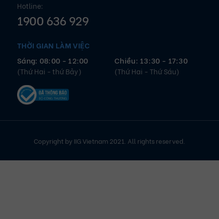
VĂN PHÒNG TRUNG YÊN
Tầng 3, Trung Yên Plaza, 1 Trung Hòa, Phường Yên Hòa, Hà
Nội
CHI NHÁNH TP. ĐÀ NẴNG
161 Núi Thành, Phường Hòa Cường, TP. Đà Nẵng
CHI NHÁNH TP. HỒ CHÍ MINH
Tầng 1, Tháp 1, The Sun Avenue, 28 Mai Chí Thọ, Phường
Bình Trưng, TP. HCM
ĐỊA CHỈ EMAIL
info@iigvietnam.edu.vn
LIÊN HỆ VỚI CHÚNG TÔI QUA
Hotline:
1900 636 929