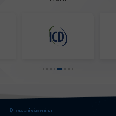
trường đều đáp ứng
nhân sự phát huy được năng lực bản th
để trở thành công
trong sự nghiệp và giúp doanh nghiệ
 viên của trường
tác quốc tế.
ao trong các cuộc
 tế, gần nhất là
ia trong Cuộc thi
ế giới – Viettel
Đối tác chiến lược của IIG Việt
Nam