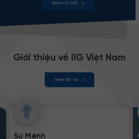
các giải pháp đào tạo ngoại ngữ và Công nghệ thông
tin theo tiêu chuẩn quốc tế. Với nhiều thành tựu quan
trọng đối với sự hình thành, phát triển của lĩnh vực
khảo thí và kiểm định chất lượng giáo dục tại Việt
Nam, IIG Việt Nam được biết đến là tổ chức cung cấp
dịch vụ kiểm định chất lượng giáo dục uy tín và hàng
đầu tại Việt Nam.
Tổ Chức Các Bài Thi Quốc Tế
Tư Vấn Các Giải Pháp Giáo Dục
Kiểm Định Chất Lượng Giáo Dục
Đào Tạo Toàn Diện
Xem chi tiết