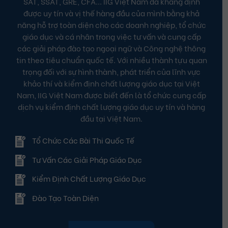
Với vai trò là Đại diện quốc gia của các tổ chức hàng
đầu thế giới như Viện Khảo thí Giáo dục Hoa Kỳ (ETS),
Tổ chức Khảo thí Tin học CERTIPORT, IIG Việt Nam
được ủy quyền tổ chức các kỳ thi quốc tế uy tín như
TOEIC, TOEFL, MOS, IC3, MCE, ACPro, Apple Swift,
SAT, SSAT, GRE, CFA... IIG Việt Nam đã khẳng định
được uy tín và vị thế hàng đầu của mình bằng khả
năng hỗ trợ toàn diện cho các doanh nghiệp, tổ chức
giáo dục và cá nhân trong việc tư vấn và cung cấp