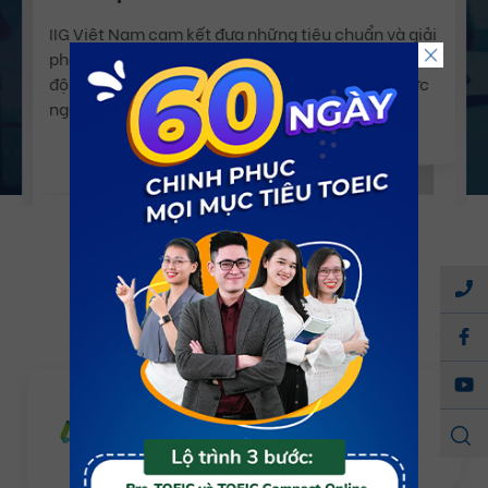
Giới thiệu về IIG Việt Nam
Xem tất cả
Sứ Mệnh
IIG Việt Nam cam kết đưa những tiêu chuẩn và giải
pháp giáo dục tiên tiến nhất, nhằm nâng cao trình
độ và kỹ năng của nguồn nhân lực Việt và khu vực