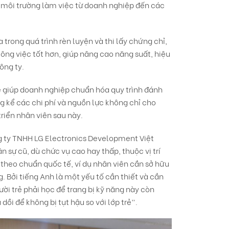
i môi trường làm việc từ doanh nghiệp đến các
trong quá trình rèn luyện và thi lấy chứng chỉ,
ng việc tốt hơn, giúp nâng cao năng suất, hiệu
ông ty.
 giúp doanh nghiệp chuẩn hóa quy trình đánh
ng kể các chi phí và nguồn lực không chỉ cho
riển nhân viên sau này.
 ty TNHH LG Electronics Development Việt
 sự cũ, dù chức vụ cao hay thấp, thuộc vị trí
 theo chuẩn quốc tế, ví dụ nhân viên cần sở hữu
Bởi tiếng Anh là một yếu tố cần thiết và cần
ời trẻ phải học để trang bị kỹ năng này còn
ồi để không bị tụt hậu so với lớp trẻ”.