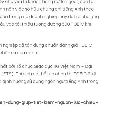
V chủ yếu là khách hàng nước ngoài, các tài
nh nên việc sở hữu chứng chỉ tiếng Anh theo
uan trọng mà doanh nghiệp này đặt ra cho ứng
 đầu vào tối thiểu tương đương 500 TOEIC khi
h nghiệp đã tận dụng chuẩn đánh giá TOEIC
g nhân sự của mình.
nhất bởi Tổ chức Giáo dục IIG Việt Nam – Đại
(ETS). Thí sinh có thể lựa chọn thi TOEIC 2 kỹ
à định hướng sử dụng ngôn ngữ tiếng Anh trong
uyen-dung-giup-tiet-kiem-nguon-luc-chieu-