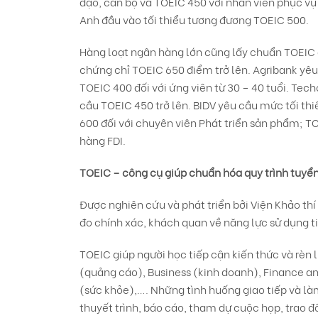
đạo, cán bộ và TOEIC 450 với nhân viên phục vụ 
Anh đầu vào tối thiểu tương đương TOEIC 500.
Hàng loạt ngân hàng lớn cũng lấy chuẩn TOEIC 
chứng chỉ TOEIC 650 điểm trở lên. Agribank yêu 
TOEIC 400 đối với ứng viên từ 30 – 40 tuổi. Te
cầu TOEIC 450 trở lên. BIDV yêu cầu mức tối th
600 đối với chuyên viên Phát triển sản phẩm; T
hàng FDI.
TOEIC – công cụ giúp chuẩn hóa quy trình tuyển
Được nghiên cứu và phát triển bởi Viện Khảo thí
đo chính xác, khách quan về năng lực sử dụng t
TOEIC giúp người học tiếp cận kiến thức và rèn
(quảng cáo), Business (kinh doanh), Finance an
(sức khỏe),…. Những tình huống giao tiếp và làm
thuyết trình, báo cáo, tham dự cuộc họp, trao đ