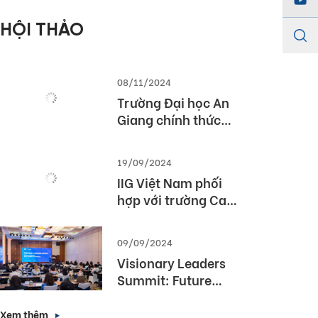
Championship
HỘI THẢO
2026)
08/11/2024
Trường Đại học An
Giang chính thức
được cấp phép tổ
chức kỳ thi TOEIC
19/09/2024
IIG Việt Nam phối
hợp với trường Cao
Đẳng Du lịch Huế tổ
chức Hội thảo
09/09/2024
“TOEIC- Chuẩn đầu
Visionary Leaders
ra tiếng Anh- Bí
Summit: Future
Quyết chinh phục
Forward with
nhà tuyển dụng”
English Proficiency
Xem thêm