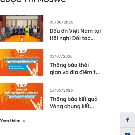
CUỘC THI MOSWC
2026
05/08/2026
Dấu ấn Việt Nam tại
Hội nghị Đối tác
Giáo dục Toàn cầu
Pearson (Global
01/07/2026
Partner Summit –
Thông báo thời
GPS) 2026
gian và địa điểm tổ
chức Lễ Tổng kết và
Trao giải Quốc gia
15/06/2026
Cuộc thi MOS World
Thông báo kết quả
Championship
Vòng chung kết
2026
Quốc gia cuộc thi
Vô địch Tin học văn
Xem thêm
phòng Thế giới
2026 (MOS World