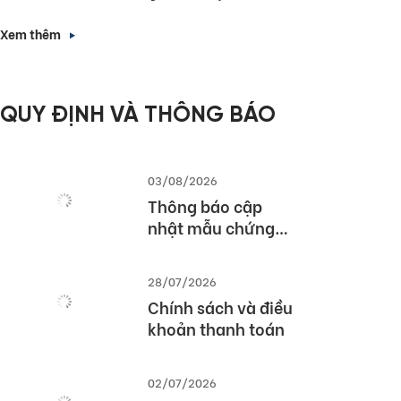
chức Lễ Tổng kết và
Trao giải Quốc gia
Xem thêm
Cuộc thi MOS World
Championship
2026
QUY ĐỊNH VÀ THÔNG BÁO
03/08/2026
Thông báo cập
nhật mẫu chứng
chỉ TOEIC Speaking
& Writing và TOEIC
28/07/2026
Speaking
Chính sách và điều
khoản thanh toán
02/07/2026