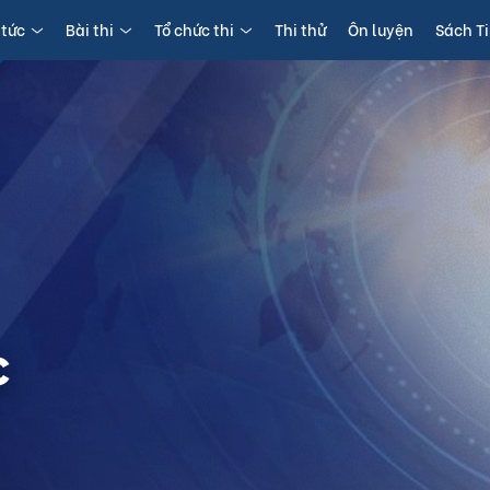
 tức
Bài thi
Tổ chức thi
Thi thử
Ôn luyện
Sách T
c