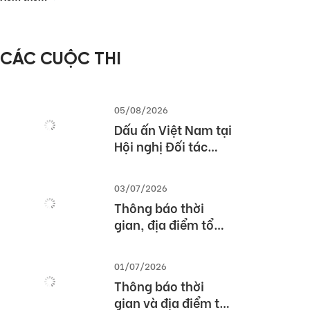
– Các giải pháp
triển khai bài thi
TOEIC hiệu quả
CÁC CUỘC THI
trong nhà trường
và doanh nghiệp
05/08/2026
Dấu ấn Việt Nam tại
Hội nghị Đối tác
Giáo dục Toàn cầu
Pearson (Global
03/07/2026
Partner Summit –
Thông báo thời
GPS) 2026
gian, địa điểm tổ
chức Lễ tổng kết và
trao giải Cuộc thi
01/07/2026
TOEFL Challenge
Thông báo thời
năm học 2025 –
gian và địa điểm tổ
2026