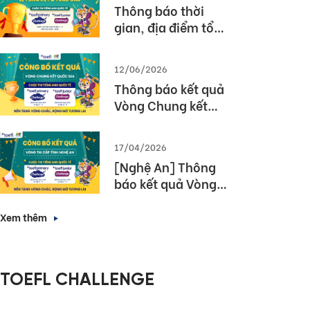
Thông báo thời
gian, địa điểm tổ
chức Lễ tổng kết và
trao giải Cuộc thi
12/06/2026
TOEFL Challenge
Thông báo kết quả
năm học 2025 –
Vòng Chung kết
2026
Quốc gia – Cuộc thi
TOEFL Challenge
17/04/2026
năm học 2025 –
[Nghệ An] Thông
2026
báo kết quả Vòng
thi cấp Tỉnh – Cuộc
thi tiếng Anh quốc
Xem thêm
tế TOEFL Challenge
năm học 2025 –
2026
TOEFL CHALLENGE