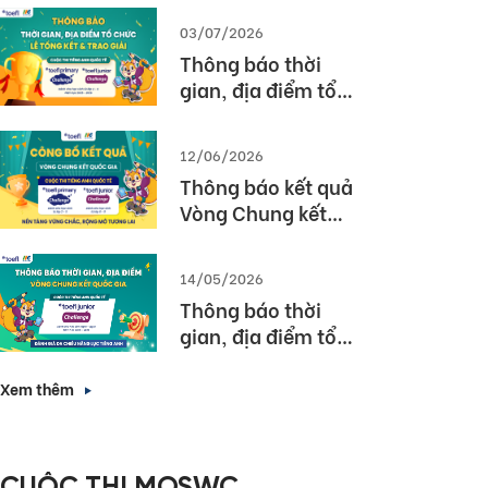
03/07/2026
Thông báo thời
gian, địa điểm tổ
chức Lễ tổng kết và
trao giải Cuộc thi
12/06/2026
TOEFL Challenge
Thông báo kết quả
năm học 2025 –
Vòng Chung kết
2026
Quốc gia – Cuộc thi
TOEFL Challenge
14/05/2026
năm học 2025 –
Thông báo thời
2026
gian, địa điểm tổ
chức Vòng Chung
kết Quốc gia (Vòng
Xem thêm
3) Cuộc thi TOEFL
Junior Challenge
năm học 2025 –