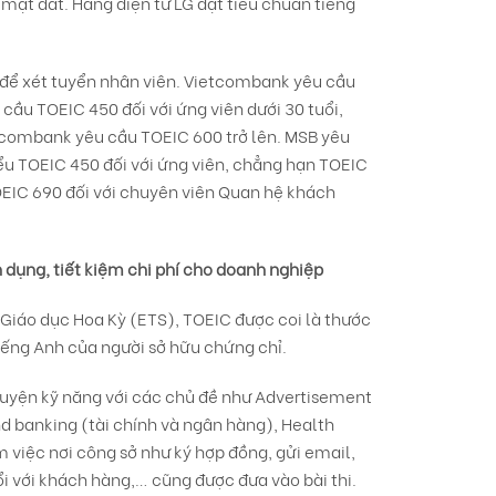
mặt đất. Hãng điện tử LG đặt tiêu chuẩn tiếng
để xét tuyển nhân viên. Vietcombank yêu cầu
cầu TOEIC 450 đối với ứng viên dưới 30 tuổi,
chcombank yêu cầu TOEIC 600 trở lên. MSB yêu
iểu TOEIC 450 đối với ứng viên, chẳng hạn TOEIC
OEIC 690 đối với chuyên viên Quan hệ khách
 dụng, tiết kiệm chi phí cho doanh nghiệp
 Giáo dục Hoa Kỳ (ETS), TOEIC được coi là thước
iếng Anh của người sở hữu chứng chỉ.
 luyện kỹ năng với các chủ đề như Advertisement
d banking (tài chính và ngân hàng), Health
 việc nơi công sở như ký hợp đồng, gửi email,
ổi với khách hàng,… cũng được đưa vào bài thi.