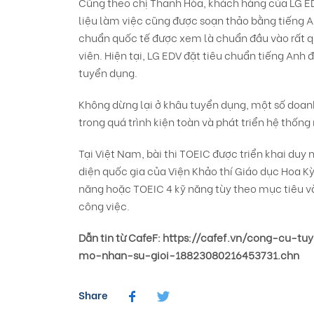
Cũng theo chị Thanh Hòa, khách hàng của LG ED
liệu làm việc cũng được soạn thảo bằng tiếng A
chuẩn quốc tế được xem là chuẩn đầu vào rất q
viên. Hiện tại, LG EDV đặt tiêu chuẩn tiếng Anh
tuyển dụng.
Không dừng lại ở khâu tuyển dụng, một số doan
trong quá trình kiện toàn và phát triển hệ thốn
Tại Việt Nam, bài thi TOEIC được triển khai duy 
diện quốc gia của Viện Khảo thí Giáo dục Hoa Kỳ 
năng hoặc TOEIC 4 kỹ năng tùy theo mục tiêu v
công việc.
Dẫn tin từ CafeF:
https://cafef.vn/cong-cu-t
mo-nhan-su-gioi-18823080216453731.chn
Share