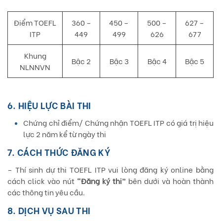
Điểm TOEFL
360 –
450 –
500 –
627 –
ITP
449
499
626
677
Khung
Bậc 2
Bậc 3
Bậc 4
Bậc 5
NLNNVN
6. HIỆU LỰC BÀI THI
Chứng chỉ điểm/ Chứng nhận TOEFL ITP có giá trị hiệu
lực 2 năm kể từ ngày thi
7. CÁCH THỨC ĐĂNG KÝ
– Thí sinh dự thi TOEFL ITP vui lòng đăng ký online bằng
cách click vào nút
“Đăng ký thi”
bên dưới và hoàn thành
các thông tin yêu cầu.
8. DỊCH VỤ SAU THI