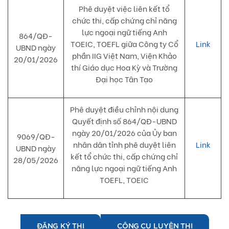
Phê duyệt việc liên kết tổ
chức thi, cấp chứng chỉ năng
lực ngoại ngữ tiếng Anh
864/QĐ-
TOEIC, TOEFL giữa
Công ty Cổ
Link
UBND ngày
phần IIG Việt Nam, Viện Khảo
20/01/2026
thí Giáo dục Hoa Kỳ và Trường
Đại học Tân Tạo
Phê duyệt điều chỉnh nội dung
Quyết định số 864/QĐ-UBND
ngày 20/01/2026 của Ủy ban
9069/QĐ-
nhân dân tỉnh phê duyệt liên
Link
UBND ngày
kết tổ chức thi, cấp chứng chỉ
28/05/2026
năng lực ngoại ngữ tiếng Anh
TOEFL, TOEIC
ĐĂNG KÝ THI
CÔNG CỤ LUYỆN THI