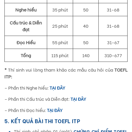
Nghe hiểu
35 phút
50
31-68
Cấu trúc & Diễn
25 phút
40
31-68
đạt
Đọc Hiểu
55 phút
50
31-67
Tổng
115 phút
140
310-677
*
Thí sinh vui lòng tham khảo các mẫu câu hỏi của
TOEFL
ITP:
– Phần thi Nghe hiểu:
TẠI ĐÂY
– Phần thi Cấu trúc và Diễn đạt:
TẠI ĐÂY
– Phần thi Đọc hiểu:
TẠI ĐÂY
5. KẾT QUẢ BÀI THI TOEFL ITP
Thí sinh chỉ nhận 01 (một)
CHỨNG CHỈ ĐIỂM TOEFL