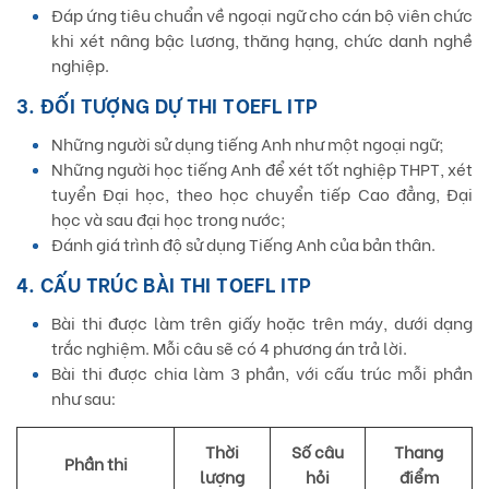
Đáp ứng tiêu chuẩn về ngoại ngữ cho cán bộ viên chức
khi xét nâng bậc lương, thăng hạng, chức danh nghề
nghiệp.
3. ĐỐI TƯỢNG DỰ THI TOEFL ITP
Những người sử dụng tiếng Anh như một ngoại ngữ;
Những người học tiếng Anh để xét tốt nghiệp THPT, xét
tuyển Đại học, theo học chuyển tiếp Cao đẳng, Đại
học và sau đại học trong nước;
Đánh giá trình độ sử dụng Tiếng Anh của bản thân.
4. CẤU TRÚC BÀI THI TOEFL ITP
Bài thi được làm trên giấy hoặc trên máy, dưới dạng
trắc nghiệm. Mỗi câu sẽ có 4 phương án trả lời.
Bài thi được chia làm 3 phần, với cấu trúc mỗi phần
như sau:
Thời
Số câu
Thang
Phần thi
lượng
hỏi
điểm