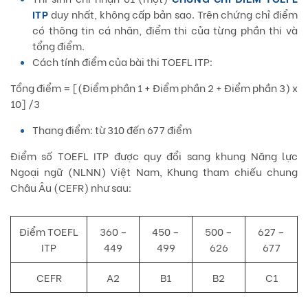
ITP
duy nhất, không cấp bản sao. Trên chứng chỉ điểm
có thông tin cá nhân, điểm thi của từng phần thi và
tổng điểm.
Cách tính điểm của bài thi TOEFL ITP:
Tổng điểm = [(Điểm phần 1 + Điểm phần 2 + Điểm phần 3) x
10] /3
Thang điểm: từ 310 đến 677 điểm
Điểm số TOEFL ITP được quy đổi sang khung Năng lực
Ngoại ngữ (NLNN) Việt Nam, Khung tham chiếu chung
Châu Âu (CEFR) như sau:
Điểm TOEFL
360 –
450 –
500 –
627 –
ITP
449
499
626
677
CEFR
A2
B1
B2
C1