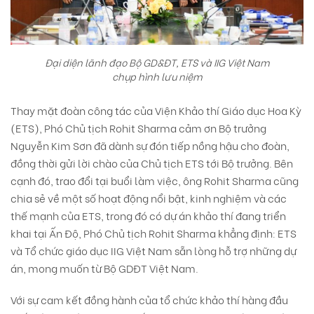
Đại diện lãnh đạo Bộ GD&ĐT, ETS và IIG Việt Nam
chụp hình lưu niệm
Thay mặt đoàn công tác của Viện Khảo thí Giáo dục Hoa Kỳ
(ETS), Phó Chủ tịch Rohit Sharma cảm ơn Bộ trưởng
Nguyễn Kim Sơn đã dành sự đón tiếp nồng hậu cho đoàn,
đồng thời gửi lời chào của Chủ tịch ETS tới Bộ trưởng. Bên
cạnh đó, trao đổi tại buổi làm việc, ông Rohit Sharma cũng
chia sẻ về một số hoạt động nổi bật, kinh nghiệm và các
thế mạnh của ETS, trong đó có dự án khảo thí đang triển
khai tại Ấn Độ, Phó Chủ tịch Rohit Sharma khẳng định: ETS
và Tổ chức giáo dục IIG Việt Nam sẵn lòng hỗ trợ những dự
án, mong muốn từ Bộ GDĐT Việt Nam.
Với sự cam kết đồng hành của tổ chức khảo thí hàng đầu