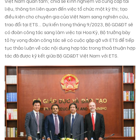
Việt Nam quan tâm; chia sẻ kinh nghiệm và cung cấp tài
liệu, thông tin liên quan đến việc tổ chức một kỳ thi; tạo
điều kiện cho chuyên gia của Việt Nam sang nghiên cứu,
trao đổi tại ETS… Dự kiến trong tháng 9/2023, Bộ GD&ĐT sẽ
có đoàn công tác sang làm việc tại Hoa Kỳ, Bộ trưởng bày
tỏ hy vọng đoàn công tác sẽ có cuộc gặp gỡ với ETS để tiếp
tục thảo luận về các nội dung hợp tác trong thoả thuận hợp
tác đã được kỹ kết giữa Bộ GD&ĐT Việt Nam với ETS.