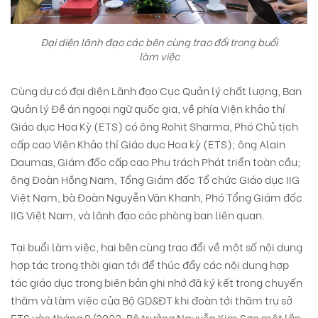
Đại diện lãnh đạo các bên cùng trao đổi trong buổi
làm việc
Cùng dự có đại diện Lãnh đạo Cục Quản lý chất lượng, Ban
Quản lý Đề án ngoại ngữ quốc gia, về phía Viện khảo thí
Giáo dục Hoa Kỳ (ETS) có ông Rohit Sharma, Phó Chủ tịch
cấp cao Viện Khảo thí Giáo dục Hoa kỳ (ETS); ông Alain
Daumas, Giám đốc cấp cao Phụ trách Phát triển toàn cầu;
ông Đoàn Hồng Nam, Tổng Giám đốc Tổ chức Giáo dục IIG
Việt Nam, bà Đoàn Nguyễn Vân Khanh, Phó Tổng Giám đốc
IIG Việt Nam,
và lãnh đạo các phòng ban liên quan.
Tại buổi làm việc, hai bên cùng trao đổi về một số nội dung
hợp tác trong thời gian tới để thúc đẩy các nội dung hợp
tác giáo dục trong biên bản ghi nhớ đã ký kết trong chuyến
thăm và làm việc của Bộ GD&ĐT khi đoàn tới thăm trụ sở
ETS vào tháng 9/2022. Bộ trưởng Nguyễn Kim Sơn một lần