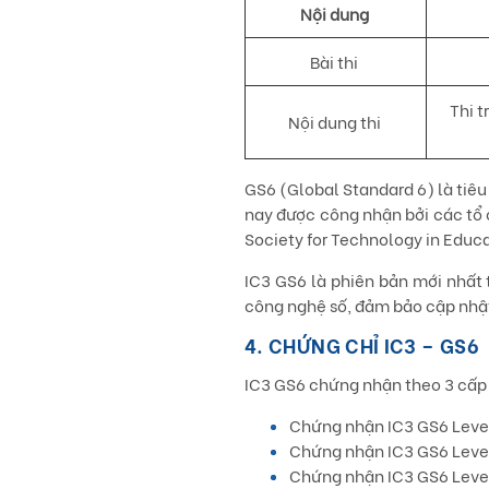
Nội dung
Bài thi
Thi 
Nội dung thi
GS6 (Global Standard 6) là tiêu
nay được công nhận bởi các tổ c
Society for Technology in Educa
IC3 GS6 là phiên bản mới nhất 
công nghệ số, đảm bảo cập nhật 
4. CHỨNG CHỈ IC3 – GS6
IC3 GS6 chứng nhận theo 3 cấp độ
Chứng nhận IC3 GS6 Level
Chứng nhận IC3 GS6 Leve
Chứng nhận IC3 GS6 Leve