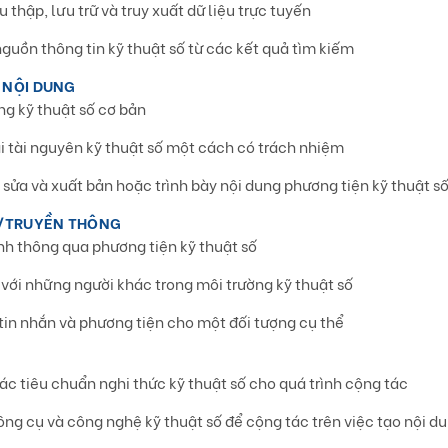
 thập, lưu trữ và truy xuất dữ liệu trực tuyến
guồn thông tin kỹ thuật số từ các kết quả tìm kiếm
 NỘI DUNG
ng kỹ thuật số cơ bản
ại tài nguyên kỹ thuật số một cách có trách nhiệm
h sửa và xuất bản hoặc trình bày nội dung phương tiện kỹ thuật s
P/TRUYỀN THÔNG
ình thông qua phương tiện kỹ thuật số
 với những người khác trong môi trường kỹ thuật số
 tin nhắn và phương tiện cho một đối tượng cụ thể
C
ác tiêu chuẩn nghi thức kỹ thuật số cho quá trình cộng tác
ông cụ và công nghệ kỹ thuật số để cộng tác trên việc tạo nội d