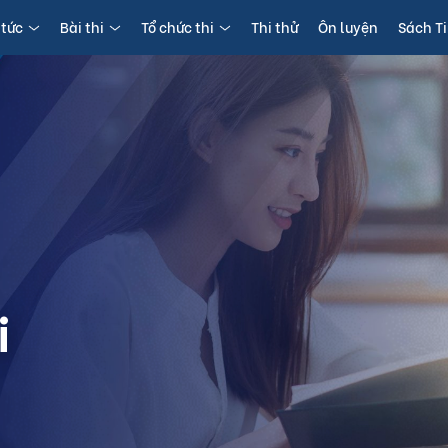
 tức
Bài thi
Tổ chức thi
Thi thử
Ôn luyện
Sách T
i