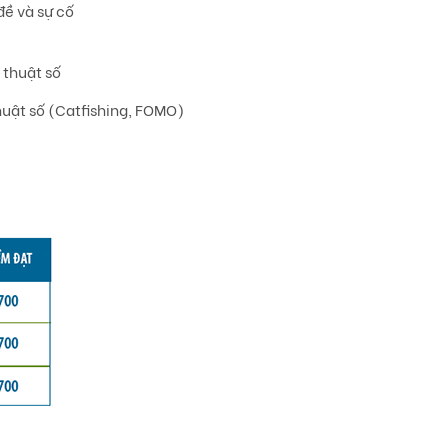
đề và sự cố
 thuật số
huật số (Catfishing, FOMO)