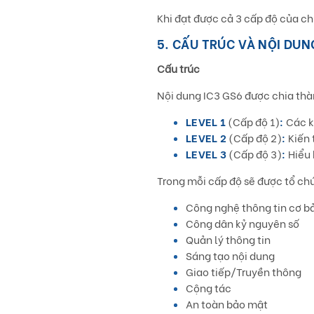
Khi đạt được cả 3 cấp độ của ch
5. CẤU TRÚC VÀ NỘI DUN
Cấu trúc
Nội dung IC3 GS6 được chia thà
LEVEL 1
(Cấp độ 1)
:
Các k
LEVEL 2
(Cấp độ 2)
:
Kiến 
LEVEL 3
(Cấp độ 3)
:
Hiểu 
Trong mỗi cấp độ sẽ được tổ ch
Công nghệ thông tin cơ b
Công dân kỷ nguyên số
Quản lý thông tin
Sáng tạo nội dung
Giao tiếp/Truyền thông
Cộng tác
An toàn bảo mật