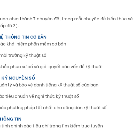
được chia thành 7 chuyên đề, trong mỗi chuyên đề kiến thức s
cấp độ 3).
Ệ THÔNG TIN CƠ BẢN
 các khái niệm phần mềm cơ bản
môi trường kỹ thuật số
khắc phục sự cố và giải quyết các vấn đề kỹ thuật
 KỶ NGUYÊN SỐ
quản lý và bảo vệ danh tiếng kỹ thuật số của bạn
ác tiêu chuẩn về nghi thức kỹ thuật số
 các phương pháp tốt nhất cho công dân kỹ thuật số
THÔNG TIN
 tinh chỉnh các tiêu chí trong tìm kiếm trực tuyến