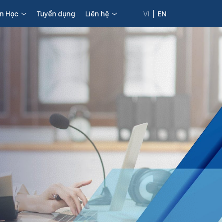
in Học
Tuyển dụng
Liên hệ
VI
EN