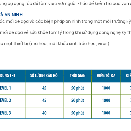
ông cụ cộng tác để làm việc với người khác để kiểm tra các vấn 
À AN NINH
các mối đe dọa và các biện pháp an ninh trong một môi trường kỹ
 mối đe dọa về sức khỏe tâm lý trong khi sử dụng công nghệ kỹ t
o mật thiết bị (mã hóa, mật khẩu sinh trắc học, virus)