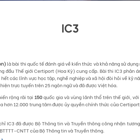
IC3
o
n)
là bài thi quốc tế đánh giá về kiến thức và khả năng sử dụn
ng đầu Thế giới Certiport (Hoa Kỳ) cung cấp. Bài thi IC3 phản 
 hết các lĩnh vực học tập, nghề nghiệp và xã hội đòi hỏi về kỹ 
 hiện trực tuyến trên 25 ngôn ngữ và đã được Việt hóa.
iến rộng rãi tại
150
quốc gia và vùng lãnh thổ trên thế giới, vớ
 hơn 12.000 trung tâm được ủy quyền chính thức của Certiport
 chỉ IC3 đã được Bộ Thông tin và Truyền thông công nhận tươ
/BTTTT-CNTT của Bộ Thông tin và Truyền thông.