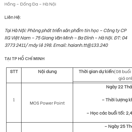
Hồng – Đống Đa – Hà Nội
Liên Hệ:
Tại Hà Nội: Phòng phát triển sản phẩm tin học – Công ty CP
IIG Việt Nam – 75 Giang Văn Minh – Ba Đình – Hà Nội. ĐT: 04
3773 2411/ máy lẻ 198. Email:
haianh.tt@133.240
TẠI TP HỒ CHÍ MINH
STT
Nội dung
Thời gian dự kiến
(08 buổi
giá on
Ngày 22 Th
– Thời lượng k
1
MOS Power Point
– Học các buổi tối: 2,
– Ngày 25 T