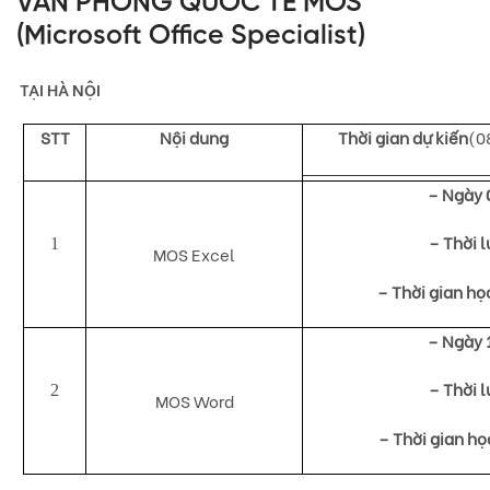
VĂN PHÒNG QUỐC TẾ MOS
(Microsoft Office Specialist)
TẠI HÀ NỘI
STT
Nội dung
Thời gian dự kiến
(0
– Ngày 
– Thời 
1
MOS Excel
– Thời gian học
– Ngày 
– Thời 
2
MOS Word
– Thời gian học