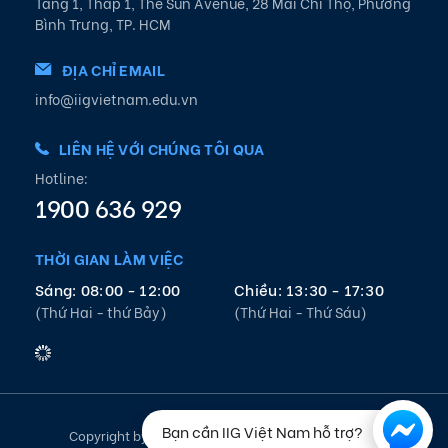
Tầng 1, Tháp 1, The Sun Avenue, 28 Mai Chí Thọ, Phường
Bình Trưng, TP. HCM
ĐỊA CHỈ EMAIL
info@iigvietnam.edu.vn
LIÊN HỆ VỚI CHÚNG TÔI QUA
Hotline:
1900 636 929
THỜI GIAN LÀM VIỆC
Sáng: 08:00 - 12:00
Chiều: 13:30 - 17:30
(Thứ Hai - thứ Bảy)
(Thứ Hai - Thứ Sáu)
Bạn cần IIG Việt Nam hỗ trợ?
Copyright by IIG Vietnam 2021. All rights reserved.