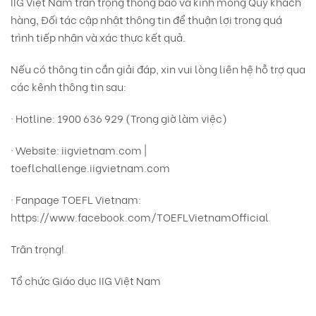
IIG Việt Nam trân trọng thông báo và kính mong Quý khách
hàng, Đối tác cập nhật thông tin để thuận lợi trong quá
trình tiếp nhận và xác thực kết quả.
Nếu có thông tin cần giải đáp, xin vui lòng liên hệ hỗ trợ qua
các kênh thông tin sau:
· Hotline: 1900 636 929 (Trong giờ làm việc)
· Website: iigvietnam.com |
toeflchallenge.iigvietnam.com
· Fanpage TOEFL Vietnam:
https://www.facebook.com/TOEFLVietnamOfficial
Trân trọng!
Tổ chức Giáo dục IIG Việt Nam