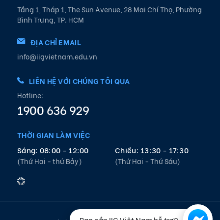
Tầng 1, Tháp 1, The Sun Avenue, 28 Mai Chí Thọ, Phường
Bình Trưng, TP. HCM
ĐỊA CHỈ EMAIL
info@iigvietnam.edu.vn
LIÊN HỆ VỚI CHÚNG TÔI QUA
Hotline:
1900 636 929
THỜI GIAN LÀM VIỆC
Sáng: 08:00 - 12:00
Chiều: 13:30 - 17:30
(Thứ Hai - thứ Bảy)
(Thứ Hai - Thứ Sáu)
Bạn cần IIG Việt Nam hỗ trợ?