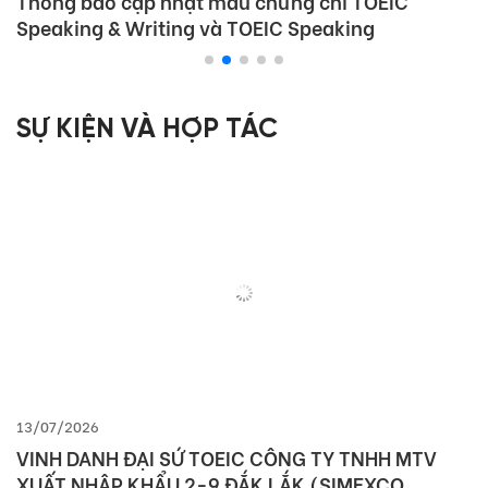
Thông báo cập nhật mẫu chứng chỉ TOEIC
Speaking & Writing và TOEIC Speaking
SỰ KIỆN VÀ HỢP TÁC
13/07/2026
VINH DANH ĐẠI SỨ TOEIC CÔNG TY TNHH MTV
XUẤT NHẬP KHẨU 2-9 ĐẮK LẮK (SIMEXCO