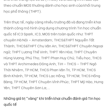
theo chuẩn MOS thường dành cho học sinh của khối trung
học phổ thông (THPT).
Trên thực tế, ngày càng nhiều trường đã và đang triển khai
thành công mô hình ứng dụng chương trình Tin học chuẩn
quốc tế IC3 Spark, IC3, MOS trên toàn quốc như: THPT
chuyên Hà Nội – Amsterdam; THCS&THPT Nguyễn Tất
Thành; THCS&THPT Chu Văn An; THCS&THPT Chuyên Ngoại
ngữ; THPT Lương Thế Vinh; THPT Yên Hòa; THPT Chuyên
Hùng Vương, Phú Thọ; THPT Phan Huy Chú; Tiểu học, THCS
và THPT Archimedes Đông Anh; TiH – THCS – THPT Ngô
Thời Nhiệm, TP HCM; THCS Phan Văn Trị, TP HCM; THCS
Bình Khánh, TP HCM; THCS Lạc Hồng, TP HCM; THCS Hồng
Bàng, TP HCM; THPT Chuyên Vĩnh Phúc; THPT Mỹ Hào, Hưng
Yên; THPT Chuyên Sơn La;…
Những giá trị “vàng” khi triển khai chuẩn đánh giá Tin học
quốc tế