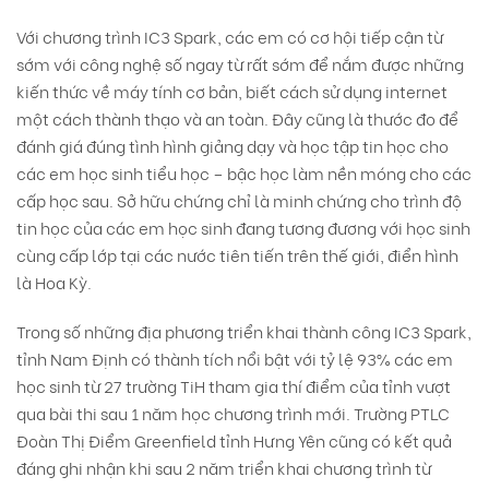
Với chương trình IC3 Spark, các em có cơ hội tiếp cận từ
sớm với công nghệ số ngay từ rất sớm để nắm được những
kiến thức về máy tính cơ bản, biết cách sử dụng internet
một cách thành thạo và an toàn. Đây cũng là thước đo để
đánh giá đúng tình hình giảng dạy và học tập tin học cho
các em học sinh tiểu học – bậc học làm nền móng cho các
cấp học sau. Sở hữu chứng chỉ là minh chứng cho trình độ
tin học của các em học sinh đang tương đương với học sinh
cùng cấp lớp tại các nước tiên tiến trên thế giới, điển hình
là Hoa Kỳ.
Trong số những địa phương triển khai thành công IC3 Spark,
tỉnh Nam Định có thành tích nổi bật với tỷ lệ 93% các em
học sinh từ 27 trường TiH tham gia thí điểm của tỉnh vượt
qua bài thi sau 1 năm học chương trình mới. Trường PTLC
Đoàn Thị Điểm Greenfield tỉnh Hưng Yên cũng có kết quả
đáng ghi nhận khi sau 2 năm triển khai chương trình từ