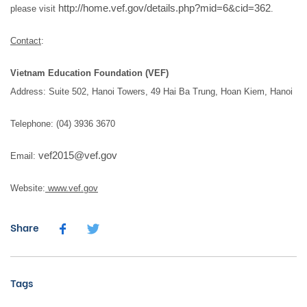
http://home.vef.gov/details.php?mid=6&cid=362
please visit
.
Contact
:
Vietnam Education Foundation (VEF)
Address: Suite 502, Hanoi Towers, 49 Hai Ba Trung, Hoan Kiem, Hanoi
Telephone: (04) 3936 3670
vef2015@vef.gov
Email:
Website:
www.vef.gov
Share
Tags