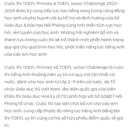
Cuộc thi TOEFL Primary & TOEFL Junior Challenge 2023-
2024 được kỳ vọng tiếp tục tạo tiếng vang trong cộng đồng
học sinh và phụ huynh với sự hỗ trợ và định hướng của Sở
Giáo dục & Đào tạo Hải Phòng cùng tinh thần tích cực học
hỏi, rèn luyện của học sinh. Những trải nghiệm bổ ích và
thành tựu trong cuộc thi sẽ trở thành một phần hành trang
quý giá cho quá trình học hỏi, phát triển năng lực tiếng Anh
của các em học sinh.
Cuộc thi TOEFL Primary và TOEFL Junior Challenge là cuộc
thi tiếng Anh thường niên uy tín có quy mô lớn nhất cả
nước, dành cho học sinh từ lớp 2-9 trên cả nước, do Tổ
chức Giáo dục IIG Việt Nam, đại diện quốc gia của Viện
Khảo thí Giáo dục Hoa Kỳ (ETS) phối hợp với Sở GD&ĐT Hải
Phòng tổ chức. Cuộc thi tạo sân chơi bổ ích cho các em
học sinh, cung cấp thước đo năng lực tiếng Anh bằng bài
thi TOEFL uy tín cùng cơ hội sở hữu phiếu điểm quốc tế giá
trị.