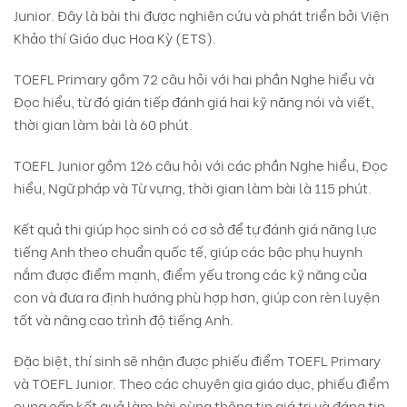
Junior. Đây là bài thi được nghiên cứu và phát triển bởi Viện
Khảo thí Giáo dục Hoa Kỳ (ETS).
TOEFL Primary gồm 72 câu hỏi với hai phần Nghe hiểu và
Đọc hiểu, từ đó gián tiếp đánh giá hai kỹ năng nói và viết,
thời gian làm bài là 60 phút.
TOEFL Junior gồm 126 câu hỏi với các phần Nghe hiểu, Đọc
hiểu, Ngữ pháp và Từ vựng, thời gian làm bài là 115 phút.
Kết quả thi giúp học sinh có cơ sở để tự đánh giá năng lực
tiếng Anh theo chuẩn quốc tế, giúp các bậc phụ huynh
nắm được điểm mạnh, điểm yếu trong các kỹ năng của
con và đưa ra định hướng phù hợp hơn, giúp con rèn luyện
tốt và nâng cao trình độ tiếng Anh.
Đặc biệt, thí sinh sẽ nhận được phiếu điểm TOEFL Primary
và TOEFL Junior. Theo các chuyên gia giáo dục, phiếu điểm
cung cấp kết quả làm bài cùng thông tin giá trị và đáng tin