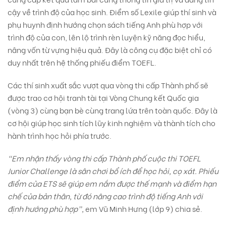
cậy về trình độ của học sinh. Điểm số Lexile giúp thí sinh và
phụ huynh định hướng chọn sách tiếng Anh phù hợp với
trình độ của con, lên lộ trình rèn luyện kỹ năng đọc hiểu,
nâng vốn từ vựng hiệu quả. Đây là công cụ đặc biệt chỉ có
duy nhất trên hệ thống phiếu điểm TOEFL.
Các thí sinh xuất sắc vượt qua vòng thi cấp Thành phố sẽ
được trao cơ hội tranh tài tại Vòng Chung kết Quốc gia
(vòng 3) cùng bạn bè cùng trang lứa trên toàn quốc. Đây là
cơ hội giúp học sinh tích lũy kinh nghiệm và thành tích cho
hành trình học hỏi phía trước.
“Em nhận thấy vòng thi cấp Thành phố cuộc thi TOEFL
Junior Challenge là sân chơi bổ ích để học hỏi, cọ xát. Phiếu
điểm của ETS sẽ giúp em nắm được thế mạnh và điểm hạn
chế của bản thân, từ đó nâng cao trình độ tiếng Anh với
định hướng phù hợp”,
em Vũ Minh Hưng (lớp 9) chia sẻ.