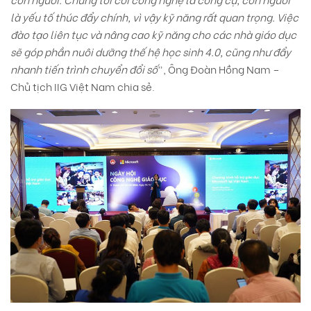
là yếu tố thúc đẩy chính, vì vậy kỹ năng rất quan trọng. Việc
đào tạo liên tục và nâng cao kỹ năng cho các nhà giáo dục
sẽ góp phần nuôi dưỡng thế hệ học sinh 4.0, cũng như đẩy
nhanh tiến trình chuyển đổi số
”, Ông Đoàn Hồng Nam –
Chủ tịch IIG Việt Nam chia sẻ.