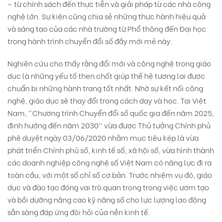
– từ chính sách đến thực tiễn và giải pháp từ các nhà công
nghệ lớn. Sự kiện cũng chia sẻ những thực hành hiệu quả
và sáng tạo của các nhà trường từ Phổ thông đến Đại học
trong hành trình chuyển đổi số đầy mới mẻ này.
Nghiên cứu cho thấy rằng đổi mới và công nghệ trong giáo
dục là những yếu tố then chốt giúp thế hệ tương lai được
chuẩn bị những hành trang tốt nhất. Nhờ sự kết nối công
nghệ, giáo dục sẽ thay đổi trong cách dạy và học. Tại Việt
Nam, “Chương trình Chuyển đổi số quốc gia đến năm 2025,
định hướng đến năm 2030” vừa được Thủ tưởng Chính phủ
phê duyệt ngày 03/06/2020 nhằm mục tiêu kép là vừa
phát triển Chính phủ số, kinh tế số, xã hội số, vừa hình thành
các doanh nghiệp công nghệ số Việt Nam có năng lực đi ra
toàn cầu, với một số chỉ số cơ bản. Trước nhiệm vụ đó, giáo
dục và đào tạo đóng vai trò quan trọng trong việc ươm tạo
và bồi dưỡng nâng cao kỹ năng số cho lực lượng lao động
sẵn sàng đáp ứng đòi hỏi của nền kinh tế.