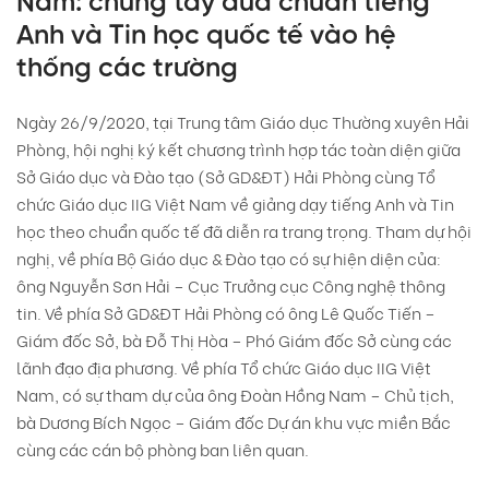
Nam: chung tay đưa chuẩn tiếng
Anh và Tin học quốc tế vào hệ
thống các trường
Ngày 26/9/2020, tại Trung tâm Giáo dục Thường xuyên Hải
Phòng, hội nghị ký kết chương trình hợp tác toàn diện giữa
Sở Giáo dục và Đào tạo (Sở GD&ĐT) Hải Phòng cùng Tổ
chức Giáo dục IIG Việt Nam về giảng dạy tiếng Anh và Tin
học theo chuẩn quốc tế đã diễn ra trang trọng. Tham dự hội
nghị, về phía Bộ Giáo dục & Đào tạo có sự hiện diện của:
ông Nguyễn Sơn Hải – Cục Trưởng cục Công nghệ thông
tin. Về phía Sở GD&ĐT Hải Phòng có ông Lê Quốc Tiến –
Giám đốc Sở, bà Đỗ Thị Hòa – Phó Giám đốc Sở cùng các
lãnh đạo địa phương. Về phía Tổ chức Giáo dục IIG Việt
Nam, có sự tham dự của ông Đoàn Hồng Nam – Chủ tịch,
bà Dương Bích Ngọc – Giám đốc Dự án khu vực miền Bắc
cùng các cán bộ phòng ban liên quan.