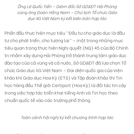
Ông Lê Quốc Tiến – Giám đốc Sở GD&ĐT Hải Phòng
cùng ông Đoàn Hồng Nam – Chủ tịch Tổ chức Giáo
dục IIG Việt Nam ký kết biên bản hợp tác
Phấn đấu thực hiện mục tiêu “Đầu tư cho giáo dục là đầu
tư cho phát triển, cho tương lai” – một trong những mục
tiêu quan trọng thực hiện Nghị quyết (NQ) 45 của Bộ Chính
trị nhằm xây dựng Hải Phòng trở thành trung tâm giáo dục
đào tạo của cả vùng và cả nước, Sở GD&ĐT đã lựa chọn Tổ
chức Giáo dục IIG Việt Nam – Đại diện quốc gia của Viện
khảo khí Giáo dục Hoa Kỳ (ETS) và Tập đoàn Khảo thí Tin
học hàng đầu Thế giới Certiport (Hoa Kỳ) là đối tác tin cậy
trong việc hợp tác triển khai tiếng Anh và Tin học theo
chuẩn quốc tế vào các trường phổ thông.
Toàn cảnh hội nghị ký kết chương trình hợp tác