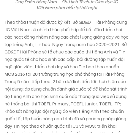
Ông Đoàn Hồng Nam – Chủ tịch Tổ chức Giáo dục IIG
Việt Nam phát biểu tại hội nghị
Theo thỏa thuận đã được ký kết, Sở GD&ĐT Hải Phòng cùng
IIG Việt Nam sẽ chính thức phối hợp để bắt đầu triển khai
các hoạt động nhằm nâng cao chất lượng giảng dạy và học
tập tiếng Anh, Tin học. Ngay trong năm học 2020-2021, Sở
GD&ĐT Hải Phòng sẽ tổ chức các cuộc thi tiếng Anh và Tin
học quốc tế cho học sinh các cấp; bồi dưỡng tập huấn đội
ngũ giáo viên; triển khai dạy và học Tin học theo chuẩn
MOS 2016 tại 20 trường trung học phổ thông tại Hải Phòng.
Trong 5 năm tiếp theo, 2 bên dự định tiến tới thực hiện các
nội dung: áp dụng chuẩn đánh giá quốc tế để khảo sát trình
độ tiếng Anh cho học sinh cuối cấp thông qua việc sử dụng
hệ thống bài thi TOEFL Primary, TOEFL Junior, TOEFL ITP;
khảo sát năng lực đội ngũ giáo viên tiếng Anh theo chuẩn
quốc tế; tập huấn nâng cao trình độ và phương pháp giảng
dạy Tin học theo chuẩn quốc tế IC3 và MOS; triển khai