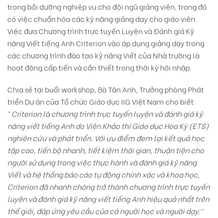
trọng bồi dưỡng nghiệp vụ cho đội ngũ giảng viên, trong đó
có việc chuẩn hóa các kỹ năng giảng dạy cho giáo viên.
Việc đưa Chương trình trực tuyến Luyện và Đánh giá Kỹ
năng Viết tiếng Anh Criterion vào áp dụng giảng dạy trong
các chương trình đào tạo kỹ năng Viết của Nhà trường là
hoạt động cấp tiến và cần thiết trong thời kỳ hội nhập.
Chia sẻ tại buổi workshop, Bà Tân Anh, Trưởng phòng Phát
triển Dự án của Tổ chức Giáo dục IIG Việt Nam cho biết:
“
Criterion là chương trình trực tuyến luyện và đánh giá kỹ
năng viết tiếng Anh do Viện Khảo thí Giáo dục Hoa Kỳ (ETS)
nghiên cứu và phát triển. Với ưu điểm đem lại kết quả học
tập cao, tiến bộ nhanh, tiết kiệm thời gian, thuận tiện cho
người sử dụng trong việc thực hành và đánh giá kỹ năng
Viết và hệ thống báo cáo tự động chính xác và khoa học,
Criterion đã nhanh chóng trở thành chương trình trực tuyến
luyện và đánh giá kỹ năng viết tiếng Anh hiệu quả nhất trên
thế giới, đáp ứng yêu cầu của cả người học và người dạy.
”