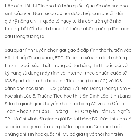
tiến của Hội thi Tin học trẻ toàn quốc. Qua đó các em học
sinh của Việt Nam sẽ có cơ hội được tiếp cận chuẩn đánh
giá kỹ năng CNTT quốc tế ngay từ khi còn trên ghế nhà
trường, bồi đắp hành trang trở thành những công dân toàn
cầu trong tương lai.
Sau quá trình tuyển chọn gắt gao ở cấp tỉnh thành, tiến vào
Hội thi cấp Trung ương, BTC đã tìm ra và vinh danh những
thí sinh xuất sắc nhất. Trong đó, tại bảng thi thi đấu đối với
kỹ năng sử dụng máy tính và Internet theo chuẩn quốc tế
IC3 Spark dành cho học sinh Tiểu học (bảng A2) và IC3
dành cho học sinh THCS (bảng B2), em Đặng Hoàng Lâm –
học sinh Lớp 5, Trường Tiểu học thị trấn Đình Lập, tỉnh Lạng
Sơn đã giành giải Khuyến khích tại bảng A2 và em Đỗ Trí
Toàn – học sinh Lớp 8, Trường THPT Chuyên Trần Đại Nghĩa,
TP. Hồ Chí Minh đã giành giải Ba tại bảng B2. Các thí sinh có
số điểm đạt yêu cầu cũng được Tập đoàn Certiport cấp
chứng chỉ Tin học quốc tế IC3 có giá trị vô thời hạn trên