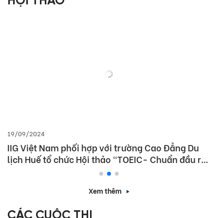
HỘI THẢO
19/09/2024
IIG Việt Nam phối hợp với trường Cao Đẳng Du
lịch Huế tổ chức Hội thảo “TOEIC- Chuẩn đầu ra
tiếng Anh- Bí Quyết chinh phục nhà tuyển dụng”
Xem thêm
CÁC CUỘC THI