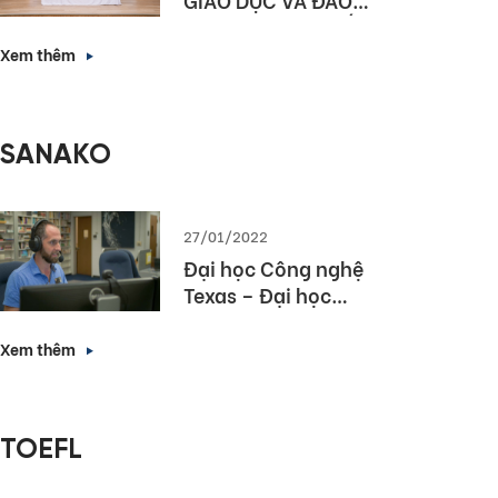
TẠO HÀ NỘI KÝ KẾT
HỢP TÁC NÂNG CAO
Xem thêm
NĂNG LỰC NGOẠI
NGỮ VÀ NĂNG LỰC
SỐ CHO HỌC SINH
SANAKO
THỦ ĐÔ
27/01/2022
Đại học Công nghệ
Texas – Đại học
hàng đầu bang
Texas lựa chọn
Xem thêm
Sanako Study 1200
TOEFL