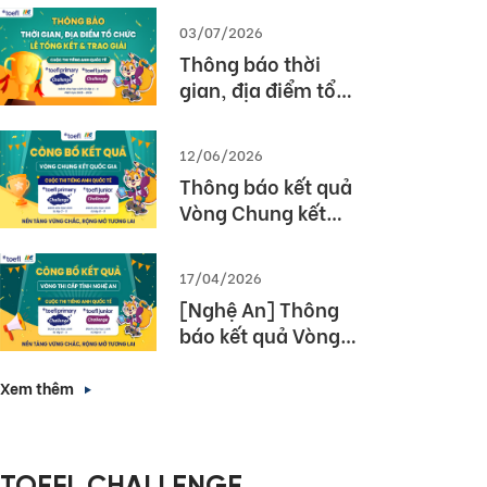
03/07/2026
Thông báo thời
gian, địa điểm tổ
chức Lễ tổng kết và
trao giải Cuộc thi
12/06/2026
TOEFL Challenge
Thông báo kết quả
năm học 2025 –
Vòng Chung kết
2026
Quốc gia – Cuộc thi
TOEFL Challenge
17/04/2026
năm học 2025 –
[Nghệ An] Thông
2026
báo kết quả Vòng
thi cấp Tỉnh – Cuộc
thi tiếng Anh quốc
Xem thêm
tế TOEFL Challenge
năm học 2025 –
2026