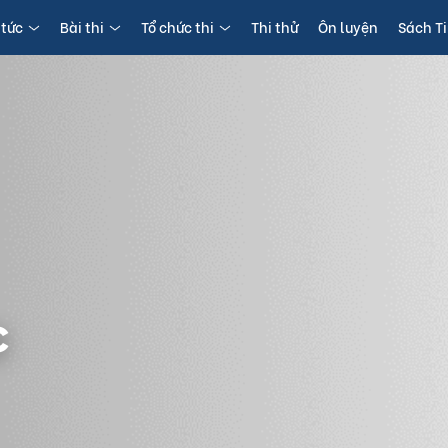
 tức
Bài thi
Tổ chức thi
Thi thử
Ôn luyện
Sách T
c