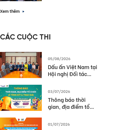
Forward with
nhà tuyển dụng”
English Proficiency
Xem thêm
– Các giải pháp
triển khai bài thi
TOEIC hiệu quả
CÁC CUỘC THI
trong nhà trường
và doanh nghiệp
05/08/2026
Dấu ấn Việt Nam tại
Hội nghị Đối tác
Giáo dục Toàn cầu
Pearson (Global
03/07/2026
Partner Summit –
Thông báo thời
GPS) 2026
gian, địa điểm tổ
chức Lễ tổng kết và
trao giải Cuộc thi
01/07/2026
TOEFL Challenge