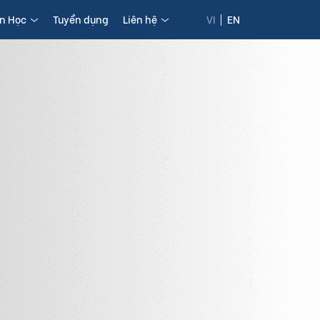
in Học
Tuyển dụng
Liên hệ
VI
EN