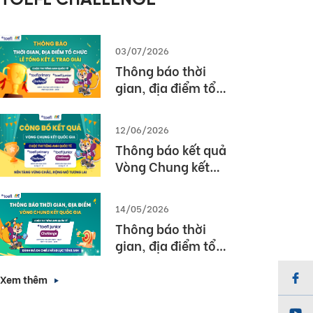
TOEFL CHALLENGE
03/07/2026
Thông báo thời
gian, địa điểm tổ
chức Lễ tổng kết và
trao giải Cuộc thi
12/06/2026
TOEFL Challenge
Thông báo kết quả
năm học 2025 –
Vòng Chung kết
2026
Quốc gia – Cuộc thi
TOEFL Challenge
14/05/2026
năm học 2025 –
Thông báo thời
2026
gian, địa điểm tổ
chức Vòng Chung
kết Quốc gia (Vòng
Xem thêm
3) Cuộc thi TOEFL
Junior Challenge