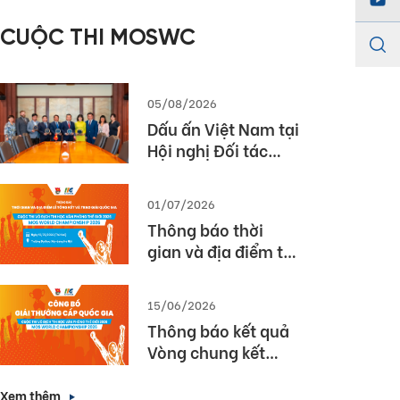
năm học 2025 –
CUỘC THI MOSWC
2026
05/08/2026
Dấu ấn Việt Nam tại
Hội nghị Đối tác
Giáo dục Toàn cầu
Pearson (Global
01/07/2026
Partner Summit –
Thông báo thời
GPS) 2026
gian và địa điểm tổ
chức Lễ Tổng kết và
Trao giải Quốc gia
15/06/2026
Cuộc thi MOS World
Thông báo kết quả
Championship
Vòng chung kết
2026
Quốc gia cuộc thi
Vô địch Tin học văn
Xem thêm