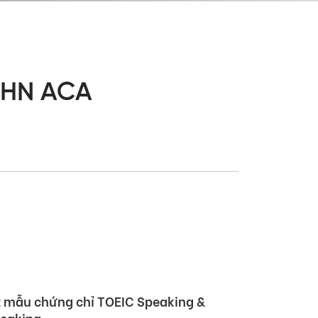
 HN ACA
 Hội nghị Đối tác Giáo dục Toàn cầu
rtner Summit – GPS) 2026