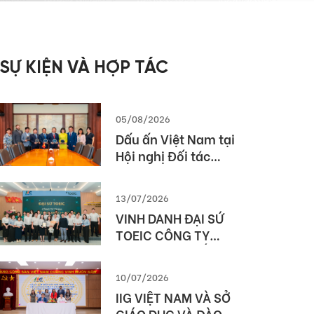
SỰ KIỆN VÀ HỢP TÁC
05/08/2026
Dấu ấn Việt Nam tại
Hội nghị Đối tác
Giáo dục Toàn cầu
Pearson (Global
13/07/2026
Partner Summit –
VINH DANH ĐẠI SỨ
GPS) 2026
TOEIC CÔNG TY
TNHH MTV XUẤT
NHẬP KHẨU 2-9
10/07/2026
ĐẮK LẮK (SIMEXCO
IIG VIỆT NAM VÀ SỞ
DAKLAK)
GIÁO DỤC VÀ ĐÀO