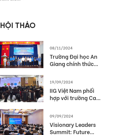
phòng Thế giới
2026 (MOS World
Championship
HỘI THẢO
2026)
08/11/2024
Trường Đại học An
Giang chính thức
được cấp phép tổ
chức kỳ thi TOEIC
19/09/2024
IIG Việt Nam phối
hợp với trường Cao
Đẳng Du lịch Huế tổ
chức Hội thảo
09/09/2024
“TOEIC- Chuẩn đầu
Visionary Leaders
ra tiếng Anh- Bí
Summit: Future
Quyết chinh phục