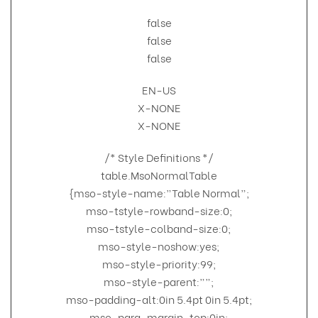
false
false
false
EN-US
X-NONE
X-NONE
/* Style Definitions */
table.MsoNormalTable
{mso-style-name:”Table Normal”;
mso-tstyle-rowband-size:0;
mso-tstyle-colband-size:0;
mso-style-noshow:yes;
mso-style-priority:99;
mso-style-parent:””;
mso-padding-alt:0in 5.4pt 0in 5.4pt;
mso-para-margin-top:0in;