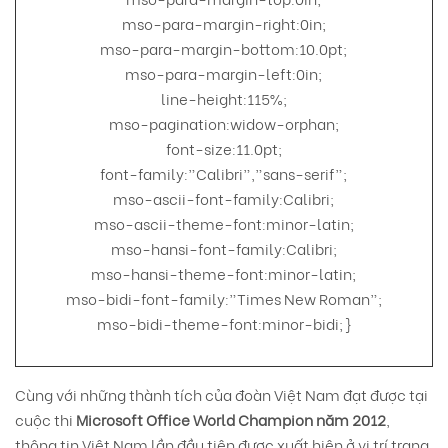
mso-para-margin-right:0in;
mso-para-margin-bottom:10.0pt;
mso-para-margin-left:0in;
line-height:115%;
mso-pagination:widow-orphan;
font-size:11.0pt;
font-family:”Calibri”,”sans-serif”;
mso-ascii-font-family:Calibri;
mso-ascii-theme-font:minor-latin;
mso-hansi-font-family:Calibri;
mso-hansi-theme-font:minor-latin;
mso-bidi-font-family:”Times New Roman”;
mso-bidi-theme-font:minor-bidi;}
Cùng với những thành tích của đoàn Việt Nam đạt được tại
cuộc thi
Microsoft Office World Champion năm 2012
,
thông tin Việt Nam lần đầu tiên được xuất hiện ở vị trí trang