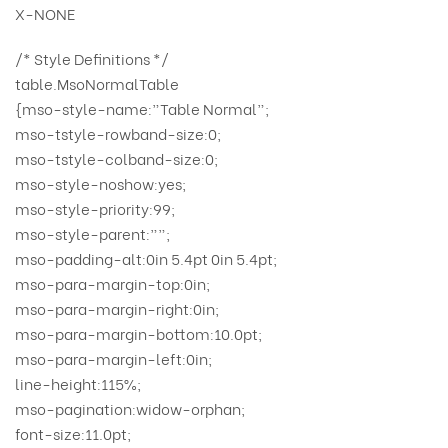
X-NONE
/* Style Definitions */
table.MsoNormalTable
{mso-style-name:”Table Normal”;
mso-tstyle-rowband-size:0;
mso-tstyle-colband-size:0;
mso-style-noshow:yes;
mso-style-priority:99;
mso-style-parent:””;
mso-padding-alt:0in 5.4pt 0in 5.4pt;
mso-para-margin-top:0in;
mso-para-margin-right:0in;
mso-para-margin-bottom:10.0pt;
mso-para-margin-left:0in;
line-height:115%;
mso-pagination:widow-orphan;
font-size:11.0pt;