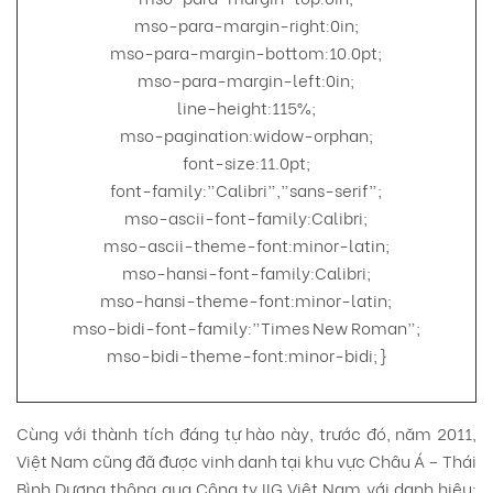
mso-para-margin-right:0in;
mso-para-margin-bottom:10.0pt;
mso-para-margin-left:0in;
line-height:115%;
mso-pagination:widow-orphan;
font-size:11.0pt;
font-family:”Calibri”,”sans-serif”;
mso-ascii-font-family:Calibri;
mso-ascii-theme-font:minor-latin;
mso-hansi-font-family:Calibri;
mso-hansi-theme-font:minor-latin;
mso-bidi-font-family:”Times New Roman”;
mso-bidi-theme-font:minor-bidi;}
Cùng với thành tích đáng tự hào này, trước đó, năm 2011,
Việt Nam cũng đã được vinh danh tại khu vực Châu Á – Thái
Bình Dương thông qua Công ty IIG Việt Nam với danh hiệu: