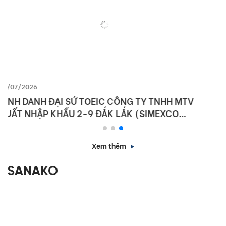
10/07/2026
IIG VIỆT NAM VÀ SỞ GIÁO DỤC VÀ ĐÀO TẠO HÀ
NỘI KÝ KẾT HỢP TÁC NÂNG CAO NĂNG LỰC
NGOẠI NGỮ VÀ NĂNG LỰC SỐ CHO HỌC SINH THỦ
ĐÔ
Xem thêm
SANAKO