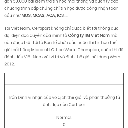
gần 50.000 bài kiểm tra tin học mỗi tháng và quản lý các
chương trình cấp chứng chỉ tin học được công nhận toàn
cầu như
MOS, MCAS, ACA, IC3
….
Tại Việt Nam, Certiport không chỉ được biết tới thông qua
đại diện độc quyền của mình là
Công ty IIG Việt Nam
mà
còn được biết tới là Ban tổ chức của cuộc thi tin học thế
giới nổi tiếng Microsoft Office World Champion, cuộc thi đã
đánh dấu Việt Nam với vị trí vô địch thế giới nội dung Word
2012.
Trần Đình vĩ nhận cúp vô địch thế giới và phần thưởng từ
lãnh đạo của Certiport
Normal
0