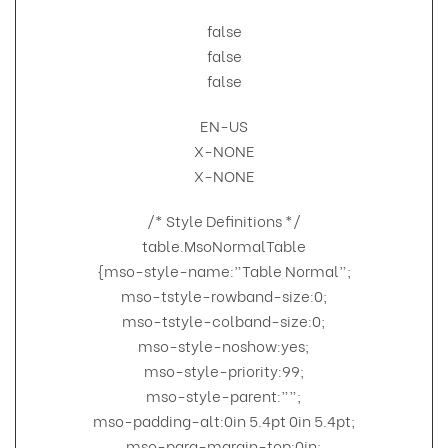
false
false
false
EN-US
X-NONE
X-NONE
/* Style Definitions */
table.MsoNormalTable
{mso-style-name:”Table Normal”;
mso-tstyle-rowband-size:0;
mso-tstyle-colband-size:0;
mso-style-noshow:yes;
mso-style-priority:99;
mso-style-parent:””;
mso-padding-alt:0in 5.4pt 0in 5.4pt;
mso-para-margin-top:0in;