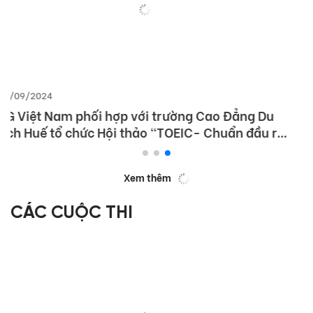
09/09/2024
Visionary Leaders Summit: Future Forward with
English Proficiency – Các giải pháp triển khai bài
thi TOEIC hiệu quả trong nhà trường và doanh
nghiệp
Xem thêm
CÁC CUỘC THI