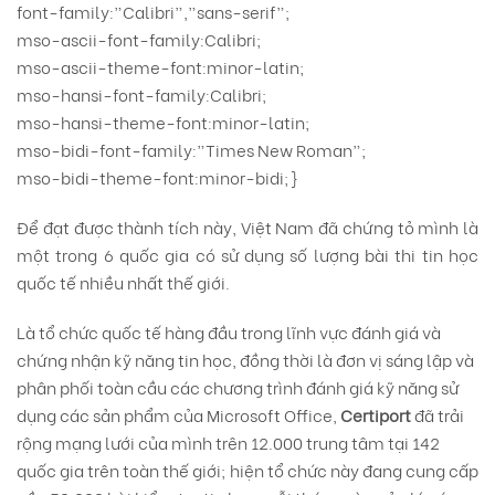
font-family:”Calibri”,”sans-serif”;
mso-ascii-font-family:Calibri;
mso-ascii-theme-font:minor-latin;
mso-hansi-font-family:Calibri;
mso-hansi-theme-font:minor-latin;
mso-bidi-font-family:”Times New Roman”;
mso-bidi-theme-font:minor-bidi;}
Để đạt được thành tích này, Việt Nam đã chứng tỏ mình là
một trong 6 quốc gia có sử dụng số lượng bài thi tin học
quốc tế nhiều nhất thế giới.
Là tổ chức quốc tế hàng đầu trong lĩnh vực đánh giá và
chứng nhận kỹ năng tin học, đồng thời là đơn vị sáng lập và
phân phối toàn cầu các chương trình đánh giá kỹ năng sử
dụng các sản phẩm của Microsoft Office,
Certiport
đã trải
rộng mạng lưới của mình trên 12.000 trung tâm tại 142
quốc gia trên toàn thế giới; hiện tổ chức này đang cung cấp