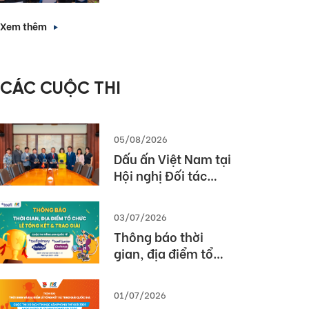
Forward with
nhà tuyển dụng”
English Proficiency
Xem thêm
– Các giải pháp
triển khai bài thi
TOEIC hiệu quả
CÁC CUỘC THI
trong nhà trường
và doanh nghiệp
05/08/2026
Dấu ấn Việt Nam tại
Hội nghị Đối tác
Giáo dục Toàn cầu
Pearson (Global
03/07/2026
Partner Summit –
Thông báo thời
GPS) 2026
gian, địa điểm tổ
chức Lễ tổng kết và
trao giải Cuộc thi
01/07/2026
TOEFL Challenge