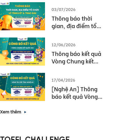
03/07/2026
Thông báo thời
gian, địa điểm tổ
chức Lễ tổng kết và
trao giải Cuộc thi
12/06/2026
TOEFL Challenge
Thông báo kết quả
năm học 2025 –
Vòng Chung kết
2026
Quốc gia – Cuộc thi
TOEFL Challenge
17/04/2026
năm học 2025 –
[Nghệ An] Thông
2026
báo kết quả Vòng
thi cấp Tỉnh – Cuộc
thi tiếng Anh quốc
Xem thêm
tế TOEFL Challenge
năm học 2025 –
2026