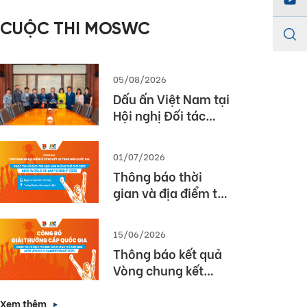
năm học 2025 –
CUỘC THI MOSWC
2026
05/08/2026
Dấu ấn Việt Nam tại
Hội nghị Đối tác
Giáo dục Toàn cầu
Pearson (Global
01/07/2026
Partner Summit –
Thông báo thời
GPS) 2026
gian và địa điểm tổ
chức Lễ Tổng kết và
Trao giải Quốc gia
15/06/2026
Cuộc thi MOS World
Thông báo kết quả
Championship
Vòng chung kết
2026
Quốc gia cuộc thi
Vô địch Tin học văn
Xem thêm