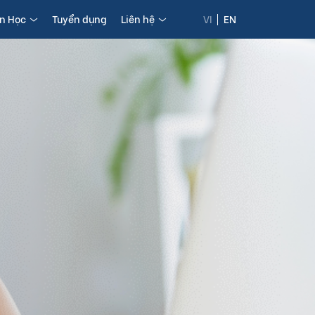
in Học
Tuyển dụng
Liên hệ
VI
EN