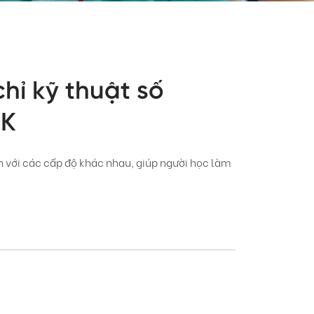
hỉ kỹ thuật số
RK
ện với các cấp độ khác nhau, giúp người học làm
 Hội nghị Đối tác Giáo dục Toàn cầu