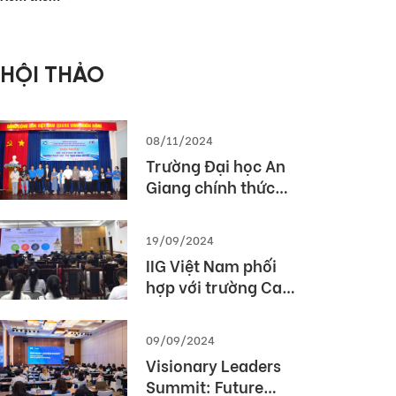
phòng Thế giới
2026 (MOS World
Championship
HỘI THẢO
2026)
08/11/2024
Trường Đại học An
Giang chính thức
được cấp phép tổ
chức kỳ thi TOEIC
19/09/2024
IIG Việt Nam phối
hợp với trường Cao
Đẳng Du lịch Huế tổ
chức Hội thảo
09/09/2024
“TOEIC- Chuẩn đầu
Visionary Leaders
ra tiếng Anh- Bí
Summit: Future
Quyết chinh phục