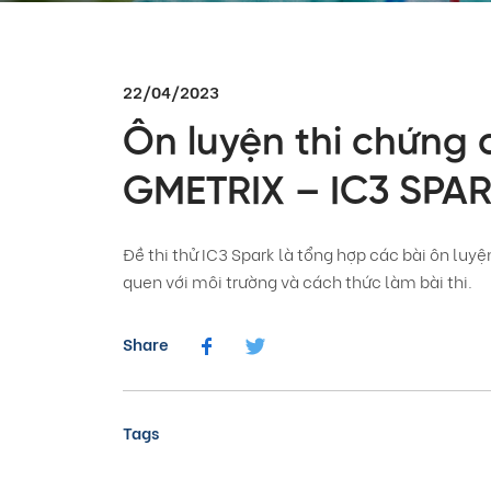
22/04/2023
Ôn luyện thi chứng c
GMETRIX – IC3 SPA
Đề thi thử IC3 Spark là tổng hợp các bài ôn luy
quen với môi trường và cách thức làm bài thi.
Share
Tags
05/08/2026
Dấu ấn Việt Nam tại