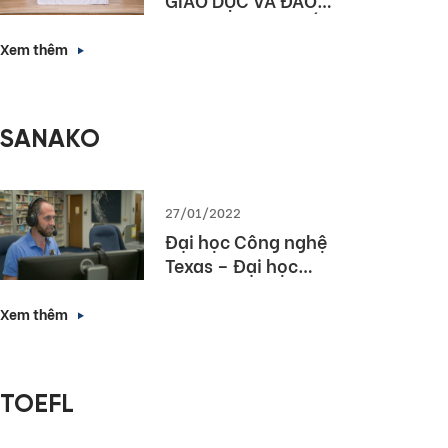
TẠO HÀ NỘI KÝ KẾT
HỢP TÁC NÂNG CAO
Xem thêm
NĂNG LỰC NGOẠI
NGỮ VÀ NĂNG LỰC
SỐ CHO HỌC SINH
SANAKO
THỦ ĐÔ
27/01/2022
Đại học Công nghệ
Texas – Đại học
hàng đầu bang
Texas lựa chọn
Xem thêm
Sanako Study 1200
TOEFL