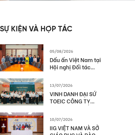
SỰ KIỆN VÀ HỢP TÁC
05/08/2026
Dấu ấn Việt Nam tại
Hội nghị Đối tác
Giáo dục Toàn cầu
Pearson (Global
13/07/2026
Partner Summit –
VINH DANH ĐẠI SỨ
GPS) 2026
TOEIC CÔNG TY
TNHH MTV XUẤT
NHẬP KHẨU 2-9
10/07/2026
ĐẮK LẮK (SIMEXCO
IIG VIỆT NAM VÀ SỞ
DAKLAK)
GIÁO DỤC VÀ ĐÀO