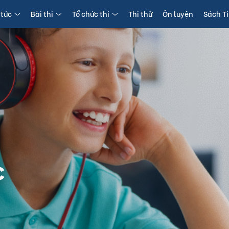
 tức
Bài thi
Tổ chức thi
Thi thử
Ôn luyện
Sách T
c