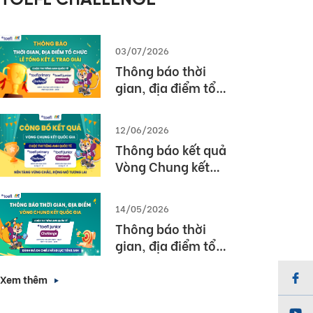
TOEFL CHALLENGE
03/07/2026
Thông báo thời
gian, địa điểm tổ
chức Lễ tổng kết và
trao giải Cuộc thi
12/06/2026
TOEFL Challenge
Thông báo kết quả
năm học 2025 –
Vòng Chung kết
2026
Quốc gia – Cuộc thi
TOEFL Challenge
14/05/2026
năm học 2025 –
Thông báo thời
2026
gian, địa điểm tổ
chức Vòng Chung
kết Quốc gia (Vòng
Xem thêm
3) Cuộc thi TOEFL
Junior Challenge