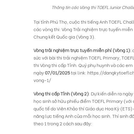
Thông tin các Vòng thi TOEFL Junior Chal
Tại tỉnh Phú Thọ, cuộc thi tiếng Anh TOEFL C
các vòng thi: Vòng Trải nghiệm trực tuyến miễn 
Chung kết Quốc gia (Vòng 3).
Vòng trải nghiệm trực tuyến miễn phí (Vòng 1):
sức với bài thi trải nghiệm TOEFL Primary, TOEF
thi Vòng thi cấp Tỉnh. Quý phụ huynh và các em
ngày
07/01/2025
tại link:
https://dangkytoefl
vong-1/
Vòng thi cấp Tỉnh (Vòng 2)
: Dự kiến diễn ra ngày
học sinh sở hữu phiếu điểm TOEFL Primary (với 
quốc tế do Viện Khảo thí Giáo dục Hoa Kỳ (ETS)
năng lực tiếng Anh của mỗi học sinh. Thí sinh đ
theo 1 trong 2 cách sau đây: