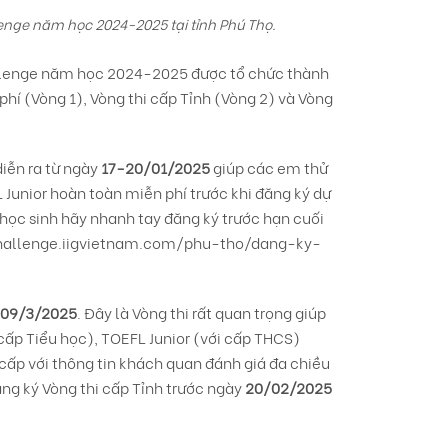
lenge năm học 2024-2025 tại tỉnh Phú Thọ
.
hallenge năm học 2024-2025 được tổ chức thành
phí (Vòng 1), Vòng thi cấp Tỉnh (Vòng 2) và Vòng
diễn ra từ ngày
17-20/01/2025
giúp các em thử
L Junior hoàn toàn miễn phí trước khi đăng ký dự
 học sinh hãy nhanh tay đăng ký trước hạn cuối
challenge.iigvietnam.com/phu-tho/dang-ky-
09/3/2025
. Đây là Vòng thi rất quan trọng giúp
cấp Tiểu học), TOEFL Junior (với cấp THCS)
 cấp với thông tin khách quan đánh giá đa chiều
ăng ký Vòng thi cấp Tỉnh trước ngày
20/02/2025