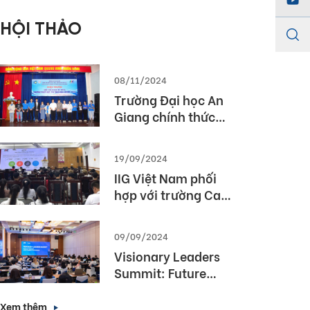
Championship
HỘI THẢO
2026)
08/11/2024
Trường Đại học An
Giang chính thức
được cấp phép tổ
chức kỳ thi TOEIC
19/09/2024
IIG Việt Nam phối
hợp với trường Cao
Đẳng Du lịch Huế tổ
chức Hội thảo
09/09/2024
“TOEIC- Chuẩn đầu
Visionary Leaders
ra tiếng Anh- Bí
Summit: Future
Quyết chinh phục
Forward with
nhà tuyển dụng”
English Proficiency
Xem thêm