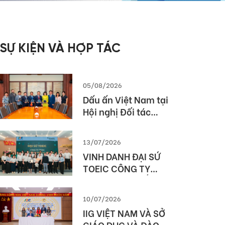
SỰ KIỆN VÀ HỢP TÁC
05/08/2026
Dấu ấn Việt Nam tại
Hội nghị Đối tác
Giáo dục Toàn cầu
Pearson (Global
13/07/2026
Partner Summit –
VINH DANH ĐẠI SỨ
GPS) 2026
TOEIC CÔNG TY
TNHH MTV XUẤT
NHẬP KHẨU 2-9
10/07/2026
ĐẮK LẮK (SIMEXCO
IIG VIỆT NAM VÀ SỞ
DAKLAK)
GIÁO DỤC VÀ ĐÀO