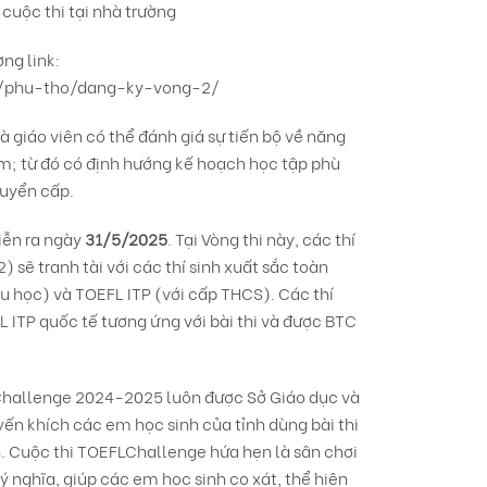
 cuộc thi tại nhà trường
ờng link:
om/phu-tho/dang-ky-vong-2/
à giáo viên có thể đánh giá sự tiến bộ về năng
m; từ đó có định hướng kế hoạch học tập phù
huyển cấp.
diễn ra ngày
31/5/2025
. Tại Vòng thi này, các thí
2) sẽ tranh tài với các thí sinh xuất sắc toàn
ểu học) và TOEFL ITP (với cấp THCS). Các thí
 ITP quốc tế tương ứng với bài thi và được BTC
 Challenge 2024-2025 luôn được Sở Giáo dục và
yến khích các em học sinh của tỉnh dùng bài thi
h. Cuộc thi TOEFLChallenge hứa hẹn là sân chơi
 nghĩa, giúp các em học sinh cọ xát, thể hiện