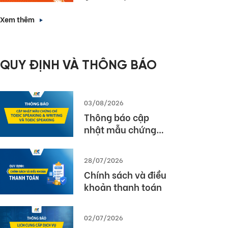
chức Lễ Tổng kết và
Trao giải Quốc gia
Xem thêm
Cuộc thi MOS World
Championship
2026
QUY ĐỊNH VÀ THÔNG BÁO
03/08/2026
Thông báo cập
nhật mẫu chứng
chỉ TOEIC Speaking
& Writing và TOEIC
28/07/2026
Speaking
Chính sách và điều
khoản thanh toán
02/07/2026