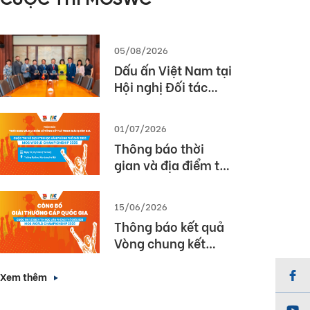
CUỘC THI MOSWC
05/08/2026
Dấu ấn Việt Nam tại
Hội nghị Đối tác
Giáo dục Toàn cầu
Pearson (Global
01/07/2026
Partner Summit –
Thông báo thời
GPS) 2026
gian và địa điểm tổ
chức Lễ Tổng kết và
Trao giải Quốc gia
15/06/2026
Cuộc thi MOS World
Thông báo kết quả
Championship
Vòng chung kết
2026
Quốc gia cuộc thi
Vô địch Tin học văn
Xem thêm
phòng Thế giới
2026 (MOS World