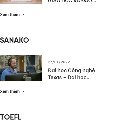
TẠO HÀ NỘI KÝ KẾT
HỢP TÁC NÂNG CAO
Xem thêm
NĂNG LỰC NGOẠI
NGỮ VÀ NĂNG LỰC
SỐ CHO HỌC SINH
SANAKO
THỦ ĐÔ
27/01/2022
Đại học Công nghệ
Texas – Đại học
hàng đầu bang
Texas lựa chọn
Xem thêm
Sanako Study 1200
TOEFL