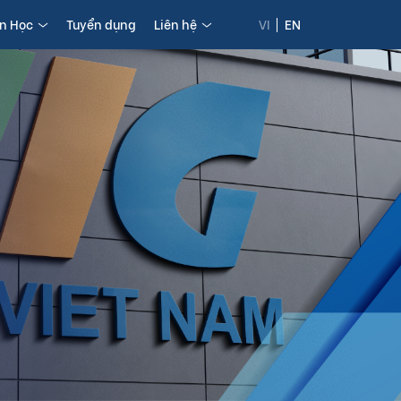
in Học
Tuyển dụng
Liên hệ
VI
EN