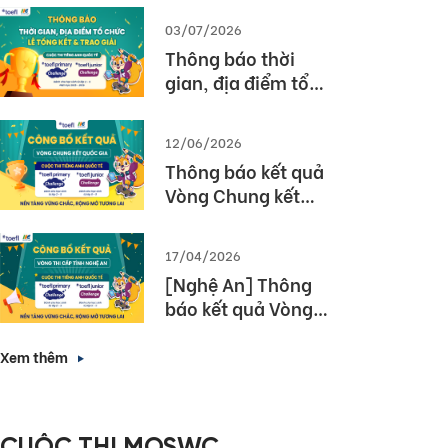
03/07/2026
Thông báo thời
gian, địa điểm tổ
chức Lễ tổng kết và
trao giải Cuộc thi
12/06/2026
TOEFL Challenge
Thông báo kết quả
năm học 2025 –
Vòng Chung kết
2026
Quốc gia – Cuộc thi
TOEFL Challenge
17/04/2026
năm học 2025 –
[Nghệ An] Thông
2026
báo kết quả Vòng
thi cấp Tỉnh – Cuộc
thi tiếng Anh quốc
Xem thêm
tế TOEFL Challenge
năm học 2025 –
2026