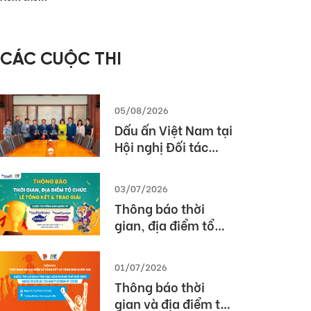
– Các giải pháp
triển khai bài thi
TOEIC hiệu quả
CÁC CUỘC THI
trong nhà trường
và doanh nghiệp
05/08/2026
Dấu ấn Việt Nam tại
Hội nghị Đối tác
Giáo dục Toàn cầu
Pearson (Global
03/07/2026
Partner Summit –
Thông báo thời
GPS) 2026
gian, địa điểm tổ
chức Lễ tổng kết và
trao giải Cuộc thi
01/07/2026
TOEFL Challenge
Thông báo thời
năm học 2025 –
gian và địa điểm tổ
2026