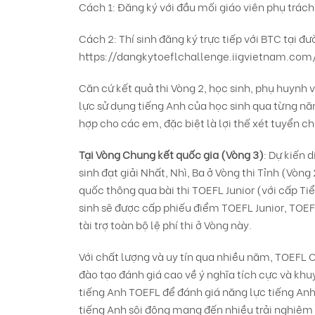
Cách 1: Đăng ký với đầu mối giáo viên phụ trách
Cách 2: Thí sinh đăng ký trực tiếp với BTC tại đư
https://dangkytoeflchallenge.iigvietnam.c
Căn cứ kết quả thi Vòng 2, học sinh, phụ huynh v
lực sử dụng tiếng Anh của học sinh qua từng nă
hợp cho các em, đặc biệt là lợi thế xét tuyển c
Tại Vòng Chung kết quốc gia (Vòng 3
)
: Dự kiến 
sinh đạt giải Nhất, Nhì, Ba ở Vòng thi Tỉnh (Vòng 
quốc thông qua bài thi TOEFL Junior (với cấp Ti
sinh sẽ được cấp phiếu điểm TOEFL Junior, TOEFL
tài trợ toàn bộ lệ phí thi ở Vòng này.
Với chất lượng và uy tín qua nhiều năm, TOEFL
đào tạo đánh giá cao về ý nghĩa tích cực và khu
tiếng Anh TOEFL để đánh giá năng lực tiếng An
tiếng Anh sôi động mang đến nhiều trải nghiệm ý