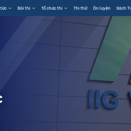
 tức
Bài thi
Tổ chức thi
Thi thử
Ôn luyện
Sách T
c