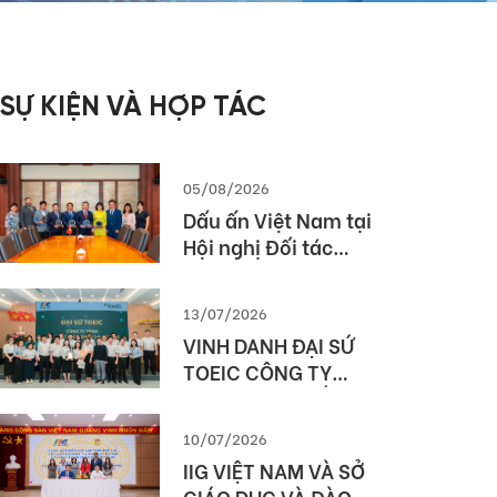
SỰ KIỆN VÀ HỢP TÁC
05/08/2026
Dấu ấn Việt Nam tại
Hội nghị Đối tác
Giáo dục Toàn cầu
Pearson (Global
13/07/2026
Partner Summit –
VINH DANH ĐẠI SỨ
GPS) 2026
TOEIC CÔNG TY
TNHH MTV XUẤT
NHẬP KHẨU 2-9
10/07/2026
ĐẮK LẮK (SIMEXCO
IIG VIỆT NAM VÀ SỞ
DAKLAK)
GIÁO DỤC VÀ ĐÀO