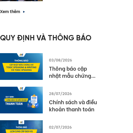
Forward with
nhà tuyển dụng”
English Proficiency
Xem thêm
– Các giải pháp
triển khai bài thi
TOEIC hiệu quả
QUY ĐỊNH VÀ THÔNG BÁO
trong nhà trường
và doanh nghiệp
03/08/2026
Thông báo cập
nhật mẫu chứng
chỉ TOEIC Speaking
& Writing và TOEIC
28/07/2026
Speaking
Chính sách và điều
khoản thanh toán
02/07/2026