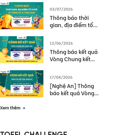
03/07/2026
Thông báo thời
gian, địa điểm tổ
chức Lễ tổng kết và
trao giải Cuộc thi
12/06/2026
TOEFL Challenge
Thông báo kết quả
năm học 2025 –
Vòng Chung kết
2026
Quốc gia – Cuộc thi
TOEFL Challenge
17/04/2026
năm học 2025 –
[Nghệ An] Thông
2026
báo kết quả Vòng
thi cấp Tỉnh – Cuộc
thi tiếng Anh quốc
Xem thêm
tế TOEFL Challenge
năm học 2025 –
2026