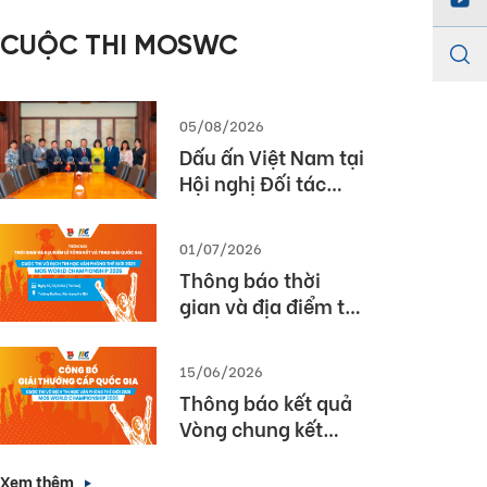
năm học 2025 –
CUỘC THI MOSWC
2026
05/08/2026
Dấu ấn Việt Nam tại
Hội nghị Đối tác
Giáo dục Toàn cầu
Pearson (Global
01/07/2026
Partner Summit –
Thông báo thời
GPS) 2026
gian và địa điểm tổ
chức Lễ Tổng kết và
Trao giải Quốc gia
15/06/2026
Cuộc thi MOS World
Thông báo kết quả
Championship
Vòng chung kết
2026
Quốc gia cuộc thi
Vô địch Tin học văn
Xem thêm