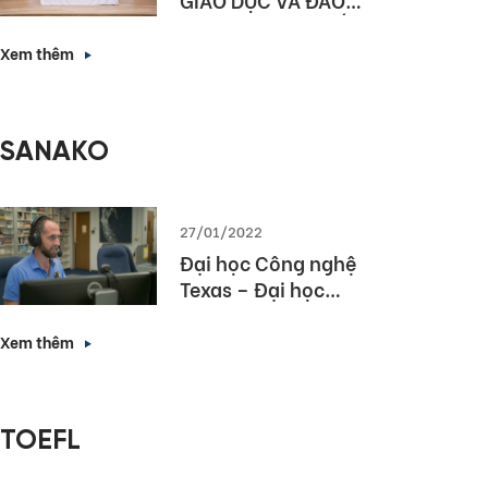
TẠO HÀ NỘI KÝ KẾT
HỢP TÁC NÂNG CAO
Xem thêm
NĂNG LỰC NGOẠI
NGỮ VÀ NĂNG LỰC
SỐ CHO HỌC SINH
SANAKO
THỦ ĐÔ
27/01/2022
Đại học Công nghệ
Texas – Đại học
hàng đầu bang
Texas lựa chọn
Xem thêm
Sanako Study 1200
TOEFL