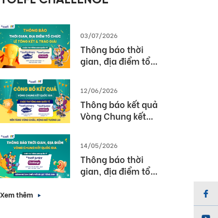
TOEFL CHALLENGE
03/07/2026
Thông báo thời
gian, địa điểm tổ
chức Lễ tổng kết và
trao giải Cuộc thi
12/06/2026
TOEFL Challenge
Thông báo kết quả
năm học 2025 –
Vòng Chung kết
2026
Quốc gia – Cuộc thi
TOEFL Challenge
14/05/2026
năm học 2025 –
Thông báo thời
2026
gian, địa điểm tổ
chức Vòng Chung
kết Quốc gia (Vòng
Xem thêm
3) Cuộc thi TOEFL
Junior Challenge