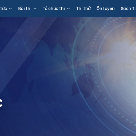
 tức
Bài thi
Tổ chức thi
Thi thử
Ôn luyện
Sách T
c