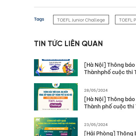
Tags
TOEFL Junior Challege
TOEFL P
10/06/2024
[Vĩnh Phúc] Thông b
TOEFL Primary Chal
TIN TỨC LIÊN QUAN
học 2023 – 2024
04/06/2024
[Hà Nội] Thông báo 
Thànhphố cuộc thi 
2023-2024
28/05/2024
[Hà Nội] Thông báo 
Thành phố cuộc thi
– 2024
23/05/2024
[Hải Phòng] Thông 