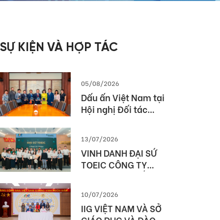
SỰ KIỆN VÀ HỢP TÁC
05/08/2026
Dấu ấn Việt Nam tại
Hội nghị Đối tác
Giáo dục Toàn cầu
Pearson (Global
13/07/2026
Partner Summit –
VINH DANH ĐẠI SỨ
GPS) 2026
TOEIC CÔNG TY
TNHH MTV XUẤT
NHẬP KHẨU 2-9
10/07/2026
ĐẮK LẮK (SIMEXCO
IIG VIỆT NAM VÀ SỞ
DAKLAK)
GIÁO DỤC VÀ ĐÀO