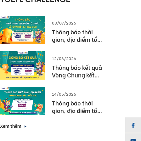
TOEFL CHALLENGE
03/07/2026
Thông báo thời
gian, địa điểm tổ
chức Lễ tổng kết và
trao giải Cuộc thi
12/06/2026
TOEFL Challenge
Thông báo kết quả
năm học 2025 –
Vòng Chung kết
2026
Quốc gia – Cuộc thi
TOEFL Challenge
14/05/2026
năm học 2025 –
Thông báo thời
2026
gian, địa điểm tổ
chức Vòng Chung
kết Quốc gia (Vòng
Xem thêm
3) Cuộc thi TOEFL
Junior Challenge