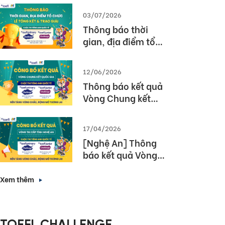
03/07/2026
Thông báo thời
gian, địa điểm tổ
chức Lễ tổng kết và
trao giải Cuộc thi
12/06/2026
TOEFL Challenge
Thông báo kết quả
năm học 2025 –
Vòng Chung kết
2026
Quốc gia – Cuộc thi
TOEFL Challenge
17/04/2026
năm học 2025 –
[Nghệ An] Thông
2026
báo kết quả Vòng
thi cấp Tỉnh – Cuộc
thi tiếng Anh quốc
Xem thêm
tế TOEFL Challenge
năm học 2025 –
2026