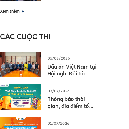
Forward with
nhà tuyển dụng”
English Proficiency
Xem thêm
– Các giải pháp
triển khai bài thi
TOEIC hiệu quả
CÁC CUỘC THI
trong nhà trường
và doanh nghiệp
05/08/2026
Dấu ấn Việt Nam tại
Hội nghị Đối tác
Giáo dục Toàn cầu
Pearson (Global
03/07/2026
Partner Summit –
Thông báo thời
GPS) 2026
gian, địa điểm tổ
chức Lễ tổng kết và
trao giải Cuộc thi
01/07/2026
TOEFL Challenge