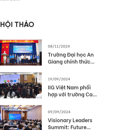
phòng Thế giới
2026 (MOS World
Championship
HỘI THẢO
2026)
08/11/2024
Trường Đại học An
Giang chính thức
được cấp phép tổ
chức kỳ thi TOEIC
19/09/2024
IIG Việt Nam phối
hợp với trường Cao
Đẳng Du lịch Huế tổ
chức Hội thảo
09/09/2024
“TOEIC- Chuẩn đầu
Visionary Leaders
ra tiếng Anh- Bí
Summit: Future
Quyết chinh phục