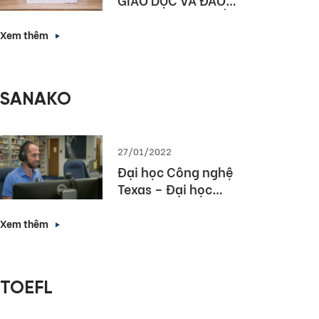
TẠO HÀ NỘI KÝ KẾT
HỢP TÁC NÂNG CAO
Xem thêm
NĂNG LỰC NGOẠI
NGỮ VÀ NĂNG LỰC
SỐ CHO HỌC SINH
SANAKO
THỦ ĐÔ
27/01/2022
Đại học Công nghệ
Texas – Đại học
hàng đầu bang
Texas lựa chọn
Xem thêm
Sanako Study 1200
TOEFL