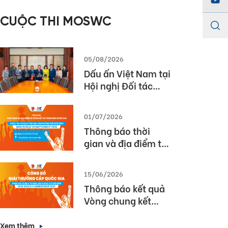
năm học 2025 –
CUỘC THI MOSWC
2026
05/08/2026
Dấu ấn Việt Nam tại
Hội nghị Đối tác
Giáo dục Toàn cầu
Pearson (Global
01/07/2026
Partner Summit –
Thông báo thời
GPS) 2026
gian và địa điểm tổ
chức Lễ Tổng kết và
Trao giải Quốc gia
15/06/2026
Cuộc thi MOS World
Thông báo kết quả
Championship
Vòng chung kết
2026
Quốc gia cuộc thi
Vô địch Tin học văn
Xem thêm