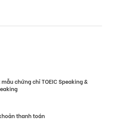
 Hội nghị Đối tác Giáo dục Toàn cầu
rtner Summit – GPS) 2026
 mẫu chứng chỉ TOEIC Speaking &
peaking
 khoản thanh toán