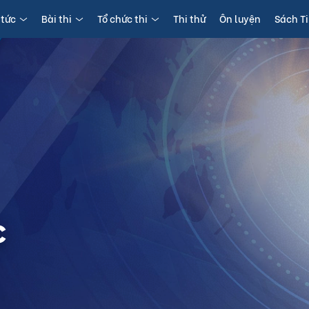
 tức
Bài thi
Tổ chức thi
Thi thử
Ôn luyện
Sách T
c