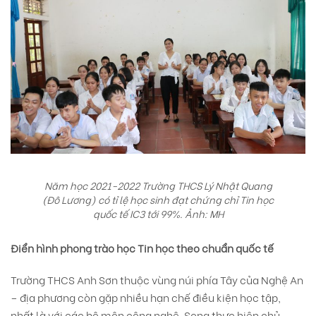
Năm học 2021-2022 Trường THCS Lý Nhật Quang
(Đô Lương) có tỉ lệ học sinh đạt chứng chỉ Tin học
quốc tế IC3 tới 99%. Ảnh: MH
Điển hình phong trào học Tin học theo chuẩn quốc tế
Trường THCS Anh Sơn thuộc vùng núi phía Tây của Nghệ An
– địa phương còn gặp nhiều hạn chế điều kiện học tập,
nhất là với các bộ môn công nghệ. Song thực hiện chủ