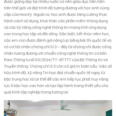
được giảng dạy tại nhiều nước có nền giáo dục tiên tiến
trên thế giới và đạt trình độ tương đương với học sinh cùng
cấp của Hoa Kỳ. Ngoài ra, học sinh được tăng cường thực
hành cách sử dụng, khai thác các phần mềm thông dụng
và các kỹ năng công nghệ thông tin mang tính ứng dụng
cao trong học tập và đời sống. Đặc biệt, kết thúc năm học,
các em còn được đánh giá năng lực bằng bài thi quốc tế và
có cơ hội nhận chứng chỉ IC3 – đây là chứng chỉ được công
nhận tương đương với chuẩn công nghệ thông tin cơ bản
theo Thông tư số 03/2014/TT-BTTTT của Bộ Thông tin và
Truyền thông. Chứng chỉ IC3 còn có giá trị toàn cầu. Việc sở
hữu trình độ, kỹ năng Tin học đạt chuẩn quốc tế ngay từ
bậc trung học là lợi thế để các em tiếp tục phát huy năng
lực ở bậc học cao hơn và tạo lập hành trang thiết yếu cho
quá trình lập nghiệp trong tương lai.