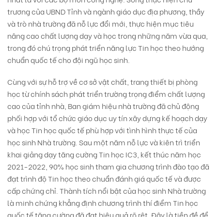
trương của UBND Tỉnh và ngành giáo dục địa phương, thầy
và trò nhà trường đã nỗ lực đổi mới, thực hiện mục tiêu
nâng cao chất lượng dạy và học trong những năm vừa qua,
trong đó chú trọng phát triển năng lực Tin học theo hướng
chuẩn quốc tế cho đội ngũ học sinh.
Cùng với sự hỗ trợ về cơ sở vật chất, trang thiết bị phòng
học từ chính sách phát triển trường trọng điểm chất lượng
cao của tỉnh nhà, Ban giám hiệu nhà trường đã chủ động
phối hợp với tổ chức giáo dục uy tín xây dựng kế hoạch dạy
và học Tin học quốc tế phù hợp với tình hình thực tế của
học sinh Nhà trường. Sau một năm nỗ lực và kiên trì triển
khai giảng dạy tăng cường Tin học IC3, kết thúc năm học
2021-2022, 90% học sinh tham gia chương trình đào tạo đã
đạt trình độ Tin học theo chuẩn đánh giá quốc tế và được
cấp chứng chỉ. Thành tích nổi bật của học sinh Nhà trường
là minh chứng khẳng định chương trình thí điểm Tin học
quốc tế tăng cường đã đạt hiệu quả rõ rệt. Đây là tiền đề để