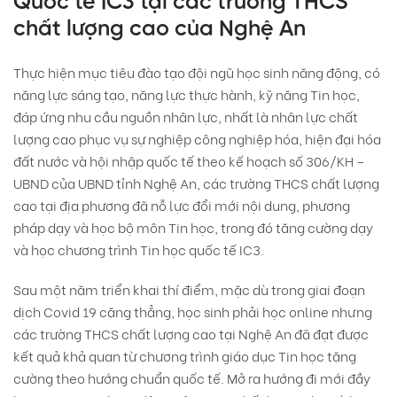
Quốc tế IC3 tại các trường THCS
chất lượng cao của Nghệ An
Thực hiện mục tiêu đào tạo đội ngũ học sinh năng động, có
năng lực sáng tạo, năng lực thực hành, kỹ năng Tin học,
đáp ứng nhu cầu nguồn nhân lực, nhất là nhân lực chất
lượng cao phục vụ sự nghiệp công nghiệp hóa, hiện đại hóa
đất nước và hội nhập quốc tế theo kế hoạch số 306/KH –
UBND của UBND tỉnh Nghệ An, các trường THCS chất lượng
cao tại địa phương đã nỗ lực đổi mới nội dung, phương
pháp dạy và học bộ môn Tin học, trong đó tăng cường dạy
và học chương trình Tin học quốc tế IC3.
Sau một năm triển khai thí điểm, mặc dù trong giai đoạn
dịch Covid 19 căng thẳng, học sinh phải học online nhưng
các trường THCS chất lượng cao tại Nghệ An đã đạt được
kết quả khả quan từ chương trình giáo dục Tin học tăng
cường theo hướng chuẩn quốc tế. Mở ra hướng đi mới đầy