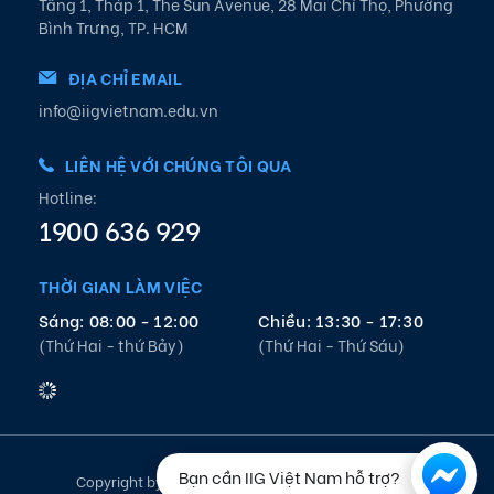
Tầng 1, Tháp 1, The Sun Avenue, 28 Mai Chí Thọ, Phường
Bình Trưng, TP. HCM
ĐỊA CHỈ EMAIL
info@iigvietnam.edu.vn
LIÊN HỆ VỚI CHÚNG TÔI QUA
Hotline:
1900 636 929
THỜI GIAN LÀM VIỆC
Sáng: 08:00 - 12:00
Chiều: 13:30 - 17:30
(Thứ Hai - thứ Bảy)
(Thứ Hai - Thứ Sáu)
Bạn cần IIG Việt Nam hỗ trợ?
Copyright by IIG Vietnam 2021. All rights reserved.