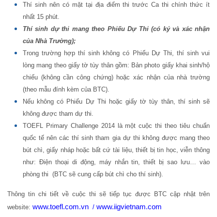
Thí sinh nên có mặt tại địa điểm thi trước Ca thi chính thức ít
nhất 15 phút.
Thí sinh dự thi mang theo Phiếu Dự Thi (có ký và xác nhận
của Nhà Trường);
Trong trường hợp thí sinh không có Phiếu Dự Thi, thí sinh vui
lòng mang theo giấy tờ tùy thân gồm: Bản photo giấy khai sinh/hộ
chiếu (không cần công chứng) hoặc xác nhận của nhà trường
(theo mẫu đính kèm của BTC).
Nếu không có Phiếu Dự Thi hoặc giấy tờ tùy thân, thí sinh sẽ
không được tham dự thi.
TOEFL Primary Challenge 2014 là một cuộc thi theo tiêu chuẩn
quốc tế nên các thí sinh tham gia dự thi không được mang theo
bút chì, giấy nháp hoặc bất cứ tài liệu, thiết bị tin học, viễn thông
như: Điện thoại di động, máy nhắn tin, thiết bị sao lưu… vào
phòng thi (BTC sẽ cung cấp bút chì cho thí sinh).
Thông tin chi tiết về cuộc thi sẽ tiếp tục được BTC cập nhật trên
www.toefl.com.vn
www.iigvietnam.com
website:
/