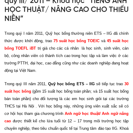
quý III/ 2011 – Khóa học “TIẾNG ANH
HỌC THUẬT/ NÂNG CAO CHO THIẾU
NIÊN”
Trong quý I năm 2011, Quỹ học bổng thường niên ETS – IIG đã chính
thức được khởi động, trao
75 suất học bổng TOEIC
và
45 suất học
bổng TOEFL iBT
trị giá cho các cá nhân là học sinh, sinh viên, cán
bộ, công nhân viên có thành tích cao trong học tập và làm việc ở các
trường PTTH, đại học, cao đẳng cũng như các doanh nghiệp đang hoạt
động tại Việt Nam.
Trong quý III năm 2011,
Quỹ học bổng ETS – IIG
sẽ tiếp tục trao
30
suất học bổng
(gồm 15 suất học bổng toàn phần; và 15 suất học bổng
bán toàn phần) cho đối tượng là các em học sinh giỏi tại các trường
THCS tại Hà Nội . Với học bổng này, những ứng viên xuất sắc sẽ có
cơ hội học tham gia chương trình
Anh ngữ học thuật/ Anh ngữ nâng
cao
được thiết kế cho lứa tuổi từ 12 – 17 trong môi trường học tập
chuyên nghiệp, theo tiêu chuẩn quốc tế tại Trung tâm đào tạo IIG. Khoá