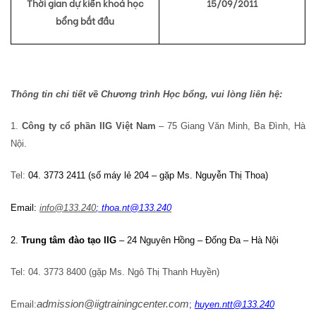
Thời gian dự kiến khoá học
15/09/2011
bổng bắt đầu
Thông tin chi tiết về Chương trình Học bổng, vui lòng liên hệ:
1.
Công ty cổ phần IIG Việt Nam
– 75 Giang Văn Minh, Ba Đình, Hà
Nội.
Tel:
04. 3773 2411 (số máy lẻ 204 – gặp Ms. Nguyễn Thị Thoa)
Email:
info@133.240
; thoa.nt@133.240
2.
Trung tâm đào tạo IIG
– 24 Nguyên Hồng – Đống Đa – Hà Nội
Tel: 04. 3773 8400 (gặp Ms. Ngô Thị Thanh Huyền)
admission@iigtrainingcenter.com
Email:
;
huyen.ntt@133.240