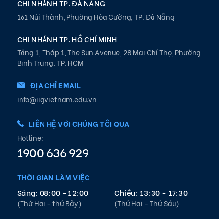
CHI NHÁNH TP. ĐÀ NẴNG
161 Núi Thành, Phường Hòa Cường, TP. Đà Nẵng
CHI NHÁNH TP. HỒ CHÍ MINH
Tầng 1, Tháp 1, The Sun Avenue, 28 Mai Chí Thọ, Phường
Bình Trưng, TP. HCM
ĐỊA CHỈ EMAIL
info@iigvietnam.edu.vn
LIÊN HỆ VỚI CHÚNG TÔI QUA
Hotline:
1900 636 929
THỜI GIAN LÀM VIỆC
Sáng: 08:00 - 12:00
Chiều: 13:30 - 17:30
(Thứ Hai - thứ Bảy)
(Thứ Hai - Thứ Sáu)