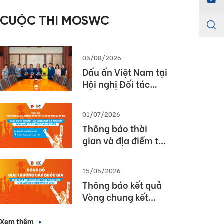
năm học 2025 –
CUỘC THI MOSWC
2026
05/08/2026
Dấu ấn Việt Nam tại
Hội nghị Đối tác
Giáo dục Toàn cầu
Pearson (Global
01/07/2026
Partner Summit –
Thông báo thời
GPS) 2026
gian và địa điểm tổ
chức Lễ Tổng kết và
Trao giải Quốc gia
15/06/2026
Cuộc thi MOS World
Thông báo kết quả
Championship
Vòng chung kết
2026
Quốc gia cuộc thi
Vô địch Tin học văn
Xem thêm