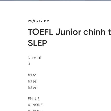
25/07/2012
TOEFL Junior chính t
SLEP
Normal
0
false
false
false
EN-US
X-NONE
X-NONE