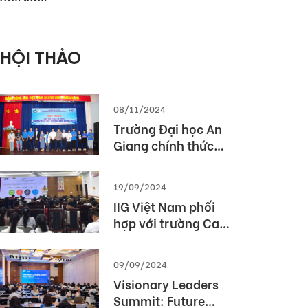
phòng Thế giới
2026 (MOS World
Championship
HỘI THẢO
2026)
08/11/2024
Trường Đại học An
Giang chính thức
được cấp phép tổ
chức kỳ thi TOEIC
19/09/2024
IIG Việt Nam phối
hợp với trường Cao
Đẳng Du lịch Huế tổ
chức Hội thảo
09/09/2024
“TOEIC- Chuẩn đầu
Visionary Leaders
ra tiếng Anh- Bí
Summit: Future
Quyết chinh phục