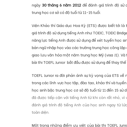
ngày
30 tháng 6 năm 2012
để đánh giá trình độ sử
trung học cơ sở có độ tuổi từ 11-15 tuổi.
Viện Khảo thí Giáo dục Hoa Kỳ (ETS) được biết tới là t
giá trình độ sử dụng tiếng Anh như TOEIC, TOEIC Bridge
năng lực tiếng Anh được sử dụng để xét tuyển học s
bản ngữ nhập học vào các trường trung học công lập c
giao lưu văn hóa một năm trung học Mỹ (visa J1). Và 
bài thi TOEFL Junior bắt đầu được sử dụng để thay thế 
TOEFL Junior ra đời phản ánh sự kỳ vọng của ETS về 
trong các lĩnh vực học tập, đào tạo, khảo thí và tuyển 
học sinh bậc trung học cơ sở độ tuổi từ 11 đến 15 sử
đã được tiếp cận với tiếng Anh từ khi còn rất nhỏ, v
đánh giá trình độ tiếng Anh của học sinh ngay từ lứ
toàn diện.
Một trong những điểm ưu việt của bài thi TOEFL Junio