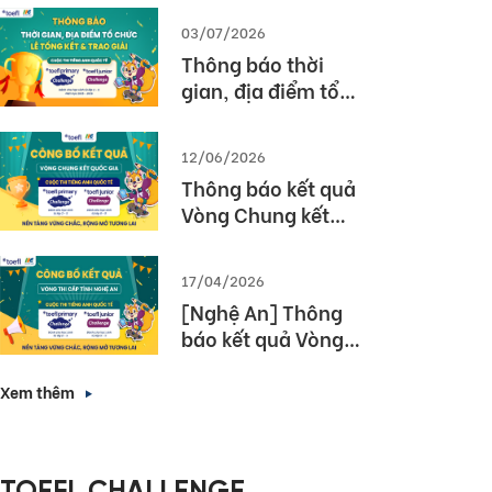
03/07/2026
Thông báo thời
gian, địa điểm tổ
chức Lễ tổng kết và
trao giải Cuộc thi
12/06/2026
TOEFL Challenge
Thông báo kết quả
năm học 2025 –
Vòng Chung kết
2026
Quốc gia – Cuộc thi
TOEFL Challenge
17/04/2026
năm học 2025 –
[Nghệ An] Thông
2026
báo kết quả Vòng
thi cấp Tỉnh – Cuộc
thi tiếng Anh quốc
Xem thêm
tế TOEFL Challenge
năm học 2025 –
2026