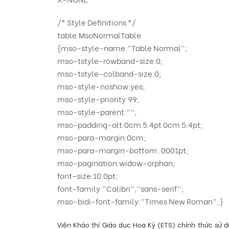
/* Style Definitions */
table.MsoNormalTable
{mso-style-name:”Table Normal”;
mso-tstyle-rowband-size:0;
mso-tstyle-colband-size:0;
mso-style-noshow:yes;
mso-style-priority:99;
mso-style-parent:””;
mso-padding-alt:0cm 5.4pt 0cm 5.4pt;
mso-para-margin:0cm;
mso-para-margin-bottom:.0001pt;
mso-pagination:widow-orphan;
font-size:10.0pt;
font-family:”Calibri”,”sans-serif”;
mso-bidi-font-family:”Times New Roman”;}
Viện Khảo thí Giáo dục Hoa Kỳ (ETS) chính thức sử d