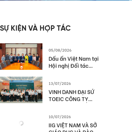
SỰ KIỆN VÀ HỢP TÁC
05/08/2026
Dấu ấn Việt Nam tại
Hội nghị Đối tác
Giáo dục Toàn cầu
Pearson (Global
13/07/2026
Partner Summit –
VINH DANH ĐẠI SỨ
GPS) 2026
TOEIC CÔNG TY
TNHH MTV XUẤT
NHẬP KHẨU 2-9
10/07/2026
ĐẮK LẮK (SIMEXCO
IIG VIỆT NAM VÀ SỞ
DAKLAK)
GIÁO DỤC VÀ ĐÀO