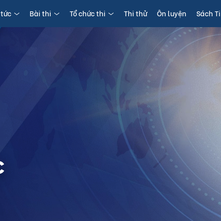
 tức
Bài thi
Tổ chức thi
Thi thử
Ôn luyện
Sách T
c