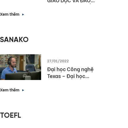
TẠO HÀ NỘI KÝ KẾT
HỢP TÁC NÂNG CAO
Xem thêm
NĂNG LỰC NGOẠI
NGỮ VÀ NĂNG LỰC
SỐ CHO HỌC SINH
SANAKO
THỦ ĐÔ
27/01/2022
Đại học Công nghệ
Texas – Đại học
hàng đầu bang
Texas lựa chọn
Xem thêm
Sanako Study 1200
TOEFL