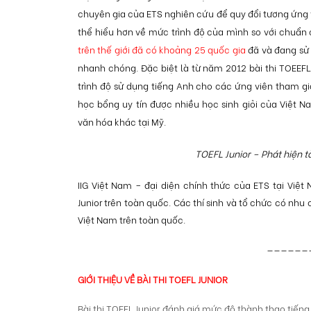
chuyên gia của ETS nghiên cứu để quy đổi tương ứng v
thể hiểu hơn về mức trình độ của mình so với chuẩn 
trên thế giới đã có khoảng 25 quốc gia
đã và đang sử 
nhanh chóng. Đặc biệt là từ năm 2012 bài thi TOEEFL 
trình độ sử dụng tiếng Anh cho các ứng viên tham g
học bổng uy tín được nhiều học sinh giỏi của Việt 
văn hóa khác tại Mỹ.
TOEFL Junior – Phát hiện tà
IIG Việt Nam – đại diện chính thức của ETS tại Việt
Junior trên toàn quốc. Các thí sinh và tổ chức có nhu 
Việt Nam trên toàn quốc.
——————
GIỚI THIỆU VỀ BÀI THI TOEFL JUNIOR
Bài thi TOEFL Junior đánh giá mức độ thành thạo tiếng