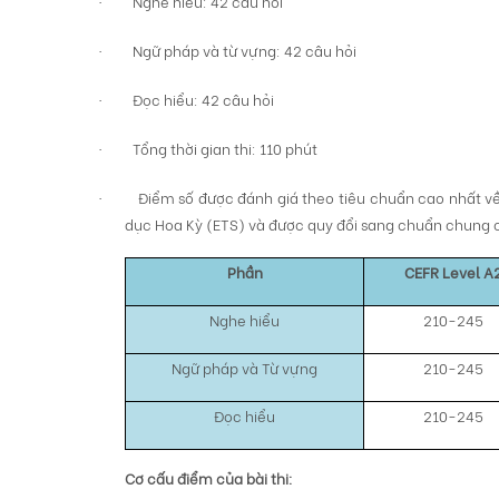
Nghe hiểu: 42 câu hỏi
·
Ngữ pháp và từ vựng: 42 câu hỏi
·
Đọc hiểu: 42 câu hỏi
·
Tổng thời gian thi: 110 phút
·
Điểm số được đánh giá theo tiêu chuẩn cao nhất về
·
dục Hoa Kỳ (ETS) và được quy đổi sang chuẩn chung 
Phần
CEFR
Level A
Nghe hiểu
210-245
Ngữ pháp và Từ vựng
210-245
Đọc hiểu
210-245
Cơ cấu điểm của bài thi: