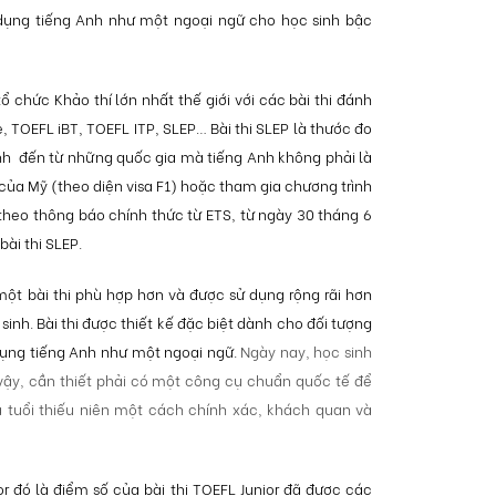
 dụng tiếng Anh như một ngoại ngữ cho học sinh bậc
ổ chức Khảo thí lớn nhất thế giới với các bài thi đánh
, TOEFL iBT, TOEFL ITP, SLEP… Bài thi SLEP là thước đo
inh
đến từ những quốc gia mà tiếng Anh không phải là
ủa Mỹ (theo diện visa F1) hoặc tham gia chương trình
theo thông báo chính thức từ ETS, từ ngày 30 tháng 6
bài thi SLEP.
một bài thi phù hợp hơn và được sử dụng rộng rãi hơn
sinh. Bài thi được thiết kế đặc biệt dành cho đối tượng
 dụng tiếng Anh như một ngoại ngữ.
Ngày nay, học sinh
ì vậy, cần thiết phải có một công cụ chuẩn quốc tế để
a tuổi thiếu niên một cách chính xác, khách quan và
r đó là điểm số của bài thi TOEFL Junior đã được các