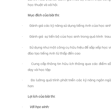
học thuật và xã hội.
Mục đích của bài thi:
Đánh giá các kỹ năng sử dụng tiếng Anh của học sinh
·
Đánh giá
sự tiến bộ của học sinh trong quá trình
trau
·
Sử dụng như một công cụ hữu hiệu để sắp xếp học vi
·
đào tạo tiếng Anh từ thấp đến cao
Cung cấp thông tin hữu ích thông qua các điểm s
·
dạy và học tập
Đo lường quá trình phát triển các kỹ năng ngôn ng
·
hơn
Lợi ích của bài thi:
Với học sinh:
·