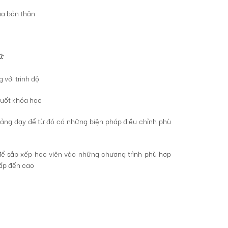
ủa bản thân
ữ:
 với trình độ
 suốt khóa học
iảng dạy để từ đó có những biện pháp điều chỉnh phù
ể sắp xếp học viên vào những chương trình phù hợp
hấp đến cao