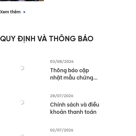
Forward with
nhà tuyển dụng”
English Proficiency
Xem thêm
– Các giải pháp
triển khai bài thi
TOEIC hiệu quả
QUY ĐỊNH VÀ THÔNG BÁO
trong nhà trường
và doanh nghiệp
03/08/2026
Thông báo cập
nhật mẫu chứng
chỉ TOEIC Speaking
& Writing và TOEIC
28/07/2026
Speaking
Chính sách và điều
khoản thanh toán
02/07/2026