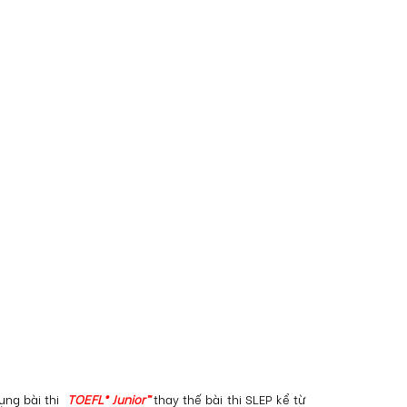
ụng bài thi
TOEFL® Junior™
thay thế bài thi SLEP kể từ