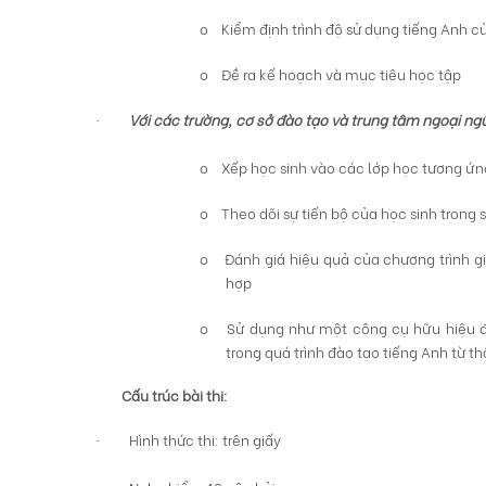
o
Kiểm định trình độ sử dụng tiếng Anh c
o
Đề ra kế hoạch và mục tiêu học tập
Với các trường, cơ sở đào tạo và trung tâm ngoại ng
·
o
Xếp học sinh vào các lớp học tương ứng
o
Theo dõi sự tiến bộ của học sinh trong
o
Đánh giá hiệu quả của chương trình g
hợp
o
Sử dụng như một công cụ hữu hiệu đ
trong quá trình đào tạo tiếng Anh từ t
Cấu trúc bài thi:
Hình thức thi: trên giấy
·