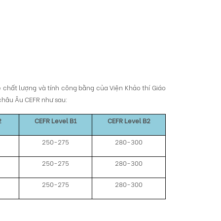
 chất lượng và tính công bằng của Viện Khảo thí Giáo
châu Âu CEFR như sau:
2
CEFR
Level B1
CEFR
Level B2
250-275
280-300
250-275
280-300
250-275
280-300