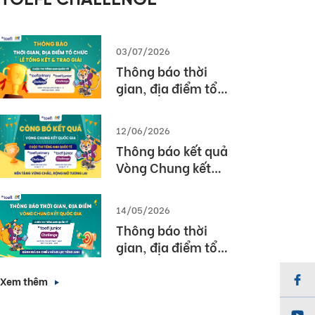
TOEFL CHALLENGE
03/07/2026
Thông báo thời
gian, địa điểm tổ
chức Lễ tổng kết và
trao giải Cuộc thi
12/06/2026
TOEFL Challenge
Thông báo kết quả
năm học 2025 –
Vòng Chung kết
2026
Quốc gia – Cuộc thi
TOEFL Challenge
14/05/2026
năm học 2025 –
Thông báo thời
2026
gian, địa điểm tổ
chức Vòng Chung
kết Quốc gia (Vòng
Xem thêm
3) Cuộc thi TOEFL
Junior Challenge