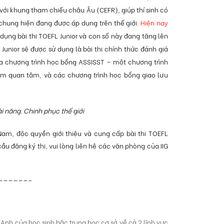
ới khung tham chiếu châu Âu (CEFR), giúp thí sinh có
chung hiện đang được áp dụng trên thế giới.
Hiện nay
dụng bài thi TOEFL Junior và con số này đang tăng lên
Junior sẽ được sử dụng là bài thi chính thức đánh giá
ia chương trình học bổng ASSISST – một chương trình
Nam quan tâm, và các chương trình học bổng giao lưu
i năng. Chinh phục thế giới
 Nam, độc quyền giới thiệu và cung cấp bài thi TOEFL
cầu đăng ký thi, vui lòng liên hệ các văn phòng của IIG
——————–
 Anh của học sinh bậc trung học cơ sở về cả 2 lĩnh vực