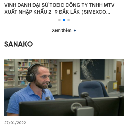
IIG VIỆT NAM VÀ SỞ GIÁO DỤC VÀ ĐÀO TẠO HÀ
NỘI KÝ KẾT HỢP TÁC NÂNG CAO NĂNG LỰC
NGOẠI NGỮ VÀ NĂNG LỰC SỐ CHO HỌC SINH THỦ
ĐÔ
Xem thêm
SANAKO
27/01/2022