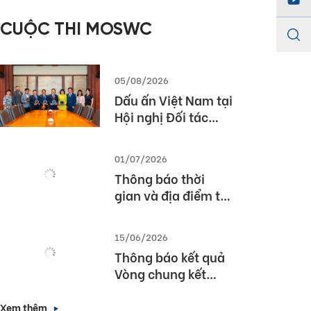
năm học 2025 –
CUỘC THI MOSWC
2026
05/08/2026
Dấu ấn Việt Nam tại
Hội nghị Đối tác
Giáo dục Toàn cầu
Pearson (Global
01/07/2026
Partner Summit –
Thông báo thời
GPS) 2026
gian và địa điểm tổ
chức Lễ Tổng kết và
Trao giải Quốc gia
15/06/2026
Cuộc thi MOS World
Thông báo kết quả
Championship
Vòng chung kết
2026
Quốc gia cuộc thi
Vô địch Tin học văn
Xem thêm