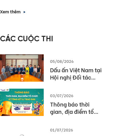
Forward with
nhà tuyển dụng”
English Proficiency
Xem thêm
– Các giải pháp
triển khai bài thi
TOEIC hiệu quả
CÁC CUỘC THI
trong nhà trường
và doanh nghiệp
05/08/2026
Dấu ấn Việt Nam tại
Hội nghị Đối tác
Giáo dục Toàn cầu
Pearson (Global
03/07/2026
Partner Summit –
Thông báo thời
GPS) 2026
gian, địa điểm tổ
chức Lễ tổng kết và
trao giải Cuộc thi
01/07/2026
TOEFL Challenge