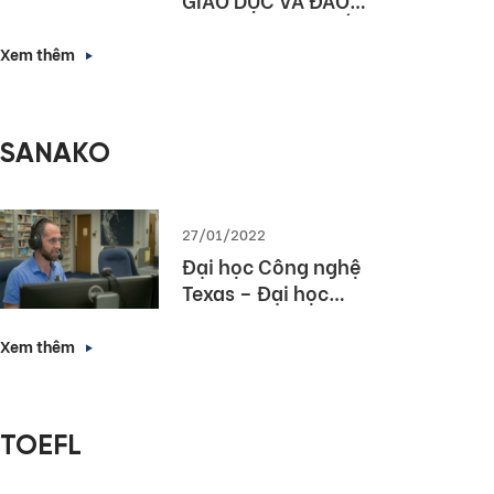
TẠO HÀ NỘI KÝ KẾT
HỢP TÁC NÂNG CAO
Xem thêm
NĂNG LỰC NGOẠI
NGỮ VÀ NĂNG LỰC
SỐ CHO HỌC SINH
SANAKO
THỦ ĐÔ
27/01/2022
Đại học Công nghệ
Texas – Đại học
hàng đầu bang
Texas lựa chọn
Xem thêm
Sanako Study 1200
TOEFL