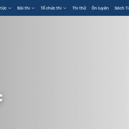
 tức
Bài thi
Tổ chức thi
Thi thử
Ôn luyện
Sách T
c