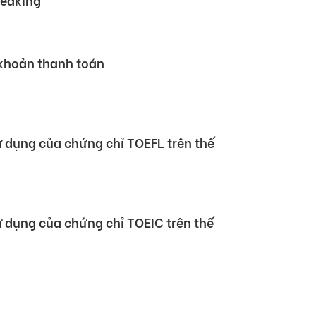
 Hội nghị Đối tác Giáo dục Toàn cầu
rtner Summit – GPS) 2026
 mẫu chứng chỉ TOEIC Speaking &
peaking
 khoản thanh toán
sử dụng của chứng chỉ TOEFL trên thế