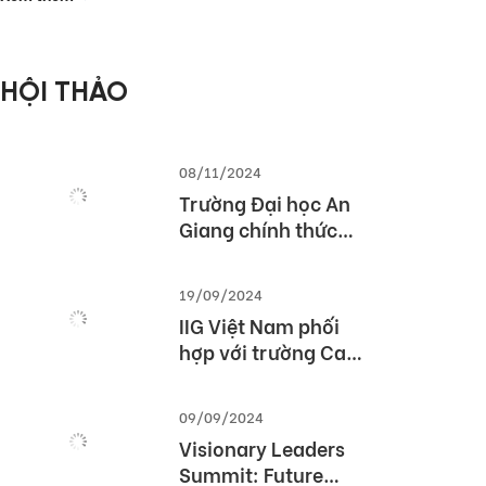
phòng Thế giới
2026 (MOS World
Championship
HỘI THẢO
2026)
08/11/2024
Trường Đại học An
Giang chính thức
được cấp phép tổ
chức kỳ thi TOEIC
19/09/2024
IIG Việt Nam phối
hợp với trường Cao
Đẳng Du lịch Huế tổ
chức Hội thảo
09/09/2024
“TOEIC- Chuẩn đầu
Visionary Leaders
ra tiếng Anh- Bí
Summit: Future
Quyết chinh phục