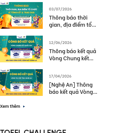
03/07/2026
Thông báo thời
gian, địa điểm tổ
chức Lễ tổng kết và
trao giải Cuộc thi
12/06/2026
TOEFL Challenge
Thông báo kết quả
năm học 2025 –
Vòng Chung kết
2026
Quốc gia – Cuộc thi
TOEFL Challenge
17/04/2026
năm học 2025 –
[Nghệ An] Thông
2026
báo kết quả Vòng
thi cấp Tỉnh – Cuộc
thi tiếng Anh quốc
Xem thêm
tế TOEFL Challenge
năm học 2025 –
2026