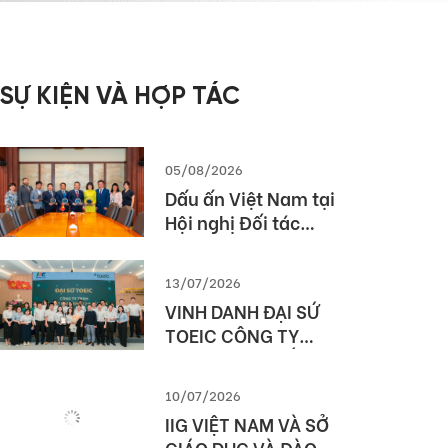
SỰ KIỆN VÀ HỢP TÁC
05/08/2026
Dấu ấn Việt Nam tại
Hội nghị Đối tác
Giáo dục Toàn cầu
Pearson (Global
13/07/2026
Partner Summit –
VINH DANH ĐẠI SỨ
GPS) 2026
TOEIC CÔNG TY
TNHH MTV XUẤT
NHẬP KHẨU 2-9
10/07/2026
ĐẮK LẮK (SIMEXCO
IIG VIỆT NAM VÀ SỞ
DAKLAK)
GIÁO DỤC VÀ ĐÀO