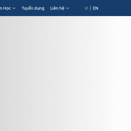
in Học
Tuyển dụng
Liên hệ
VI
EN