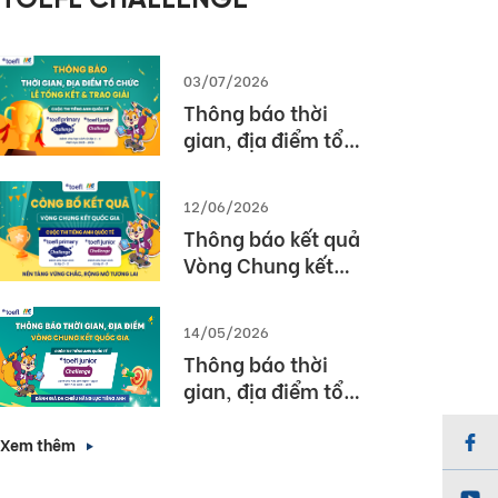
TOEFL CHALLENGE
03/07/2026
Thông báo thời
gian, địa điểm tổ
chức Lễ tổng kết và
trao giải Cuộc thi
12/06/2026
TOEFL Challenge
Thông báo kết quả
năm học 2025 –
Vòng Chung kết
2026
Quốc gia – Cuộc thi
TOEFL Challenge
14/05/2026
năm học 2025 –
Thông báo thời
2026
gian, địa điểm tổ
chức Vòng Chung
kết Quốc gia (Vòng
Xem thêm
3) Cuộc thi TOEFL
Junior Challenge