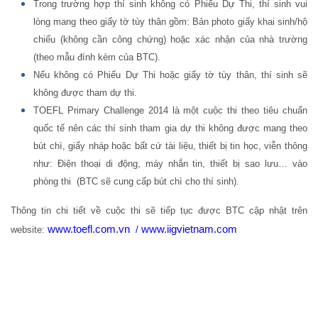
Trong trường hợp thí sinh không có Phiếu Dự Thi, thí sinh vui
lòng mang theo giấy tờ tùy thân gồm: Bản photo giấy khai sinh/hộ
chiếu (không cần công chứng) hoặc xác nhận của nhà trường
(theo mẫu đính kèm của BTC).
Nếu không có Phiếu Dự Thi hoặc giấy tờ tùy thân, thí sinh sẽ
không được tham dự thi.
TOEFL Primary Challenge 2014 là một cuộc thi theo tiêu chuẩn
quốc tế nên các thí sinh tham gia dự thi không được mang theo
bút chì, giấy nháp hoặc bất cứ tài liệu, thiết bị tin học, viễn thông
như: Điện thoại di động, máy nhắn tin, thiết bị sao lưu… vào
phòng thi (BTC sẽ cung cấp bút chì cho thí sinh).
Thông tin chi tiết về cuộc thi sẽ tiếp tục được BTC cập nhật trên
www.toefl.com.vn
www.iigvietnam.com
website:
/