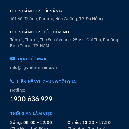
CHI NHÁNH TP. ĐÀ NẴNG
161 Núi Thành, Phường Hòa Cường, TP. Đà Nẵng
CHI NHÁNH TP. HỒ CHÍ MINH
Tầng 1, Tháp 1, The Sun Avenue, 28 Mai Chí Thọ, Phường
Bình Trưng, TP. HCM
ĐỊA CHỈ EMAIL
info@iigvietnam.edu.vn
LIÊN HỆ VỚI CHÚNG TÔI QUA
Hotline:
1900 636 929
THỜI GIAN LÀM VIỆC
Sáng: 08:00 - 12:00
Chiều: 13:30 - 17:30
(Thứ Hai - thứ Bảy)
(Thứ Hai - Thứ Sáu)