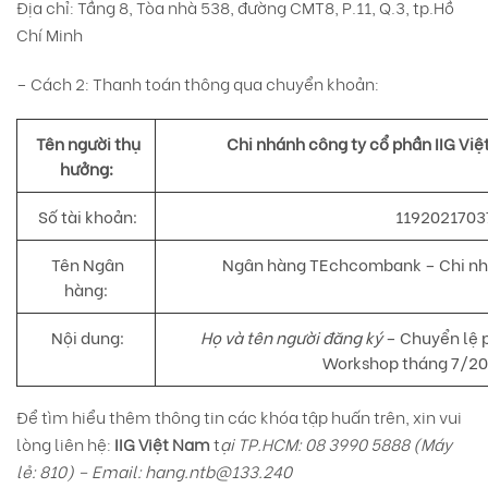
Địa chỉ: Tầng 8, Tòa nhà 538, đường CMT8, P.11, Q.3, tp.Hồ
Chí Minh
– Cách 2: Thanh toán thông qua chuyển khoản:
Tên người thụ
Chi nhánh công ty cổ phần IIG Việ
hưởng:
Số tài khoản:
1192021703
Tên Ngân
Ngân hàng TEchcombank – Chi nh
hàng:
Nội dung:
Họ và tên người đăng ký
– Chuyển lệ p
Workshop tháng 7/20
Để tìm hiểu thêm thông tin các khóa tập huấn trên, xin vui
lòng liên hệ:
IIG Việt Nam
t
ại TP.HCM: 08 3990 5888 (Máy
lẻ: 810) – Email:
hang.ntb@133.240