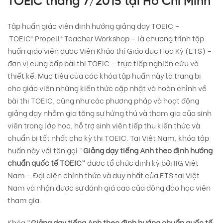
TOEIC tháng 7/2015 tại Hồ Chí Minh
Tập huấn giáo viên định hướng giảng dạy TOEIC –
TOEIC® Propell® Teacher Workshop – là chương trình tập
huấn giáo viên được Viện Khảo thí Giáo dục Hoa Kỳ (ETS) –
đơn vị cung cấp bài thi TOEIC – trực tiếp nghiên cứu và
thiết kế. Mục tiêu của các khóa tập huấn này là trang bị
cho giáo viên những kiến thức cập nhật và hoàn chỉnh về
bài thi TOEIC, cũng như các phương pháp và hoạt động
giảng dạy nhằm gia tăng sự hứng thú và tham gia của sinh
viên trong lớp học, hỗ trợ sinh viên tiếp thu kiến thức và
chuẩn bị tốt nhất cho kỳ thi TOEIC. Tại Việt Nam, khóa tập
huấn này với tên gọi “
Giảng dạy tiếng Anh theo định hướng
chuẩn quốc tế TOEIC”
được tổ chức định kỳ bởi IIG Việt
Nam – Đại diện chính thức và duy nhất của ETS tại Việt
Nam và nhận được sự đánh giá cao của đông đảo học viên
tham gia.
Khóa “
Giảng dạy tiếng Anh theo định hướng chuẩn quốc tế