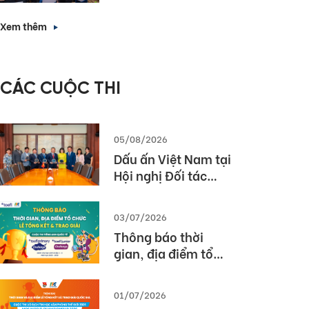
Forward with
nhà tuyển dụng”
English Proficiency
Xem thêm
– Các giải pháp
triển khai bài thi
TOEIC hiệu quả
CÁC CUỘC THI
trong nhà trường
và doanh nghiệp
05/08/2026
Dấu ấn Việt Nam tại
Hội nghị Đối tác
Giáo dục Toàn cầu
Pearson (Global
03/07/2026
Partner Summit –
Thông báo thời
GPS) 2026
gian, địa điểm tổ
chức Lễ tổng kết và
trao giải Cuộc thi
01/07/2026
TOEFL Challenge