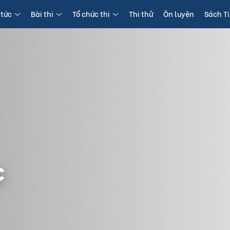
 tức
Bài thi
Tổ chức thi
Thi thử
Ôn luyện
Sách T
c