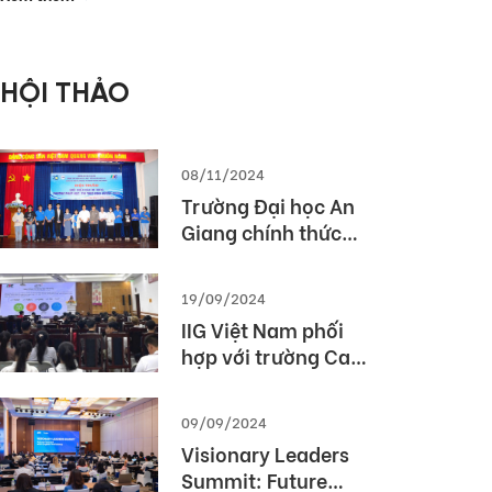
phòng Thế giới
2026 (MOS World
Championship
HỘI THẢO
2026)
08/11/2024
Trường Đại học An
Giang chính thức
được cấp phép tổ
chức kỳ thi TOEIC
19/09/2024
IIG Việt Nam phối
hợp với trường Cao
Đẳng Du lịch Huế tổ
chức Hội thảo
09/09/2024
“TOEIC- Chuẩn đầu
Visionary Leaders
ra tiếng Anh- Bí
Summit: Future
Quyết chinh phục