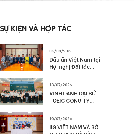
SỰ KIỆN VÀ HỢP TÁC
05/08/2026
Dấu ấn Việt Nam tại
Hội nghị Đối tác
Giáo dục Toàn cầu
Pearson (Global
13/07/2026
Partner Summit –
VINH DANH ĐẠI SỨ
GPS) 2026
TOEIC CÔNG TY
TNHH MTV XUẤT
NHẬP KHẨU 2-9
10/07/2026
ĐẮK LẮK (SIMEXCO
IIG VIỆT NAM VÀ SỞ
DAKLAK)
GIÁO DỤC VÀ ĐÀO