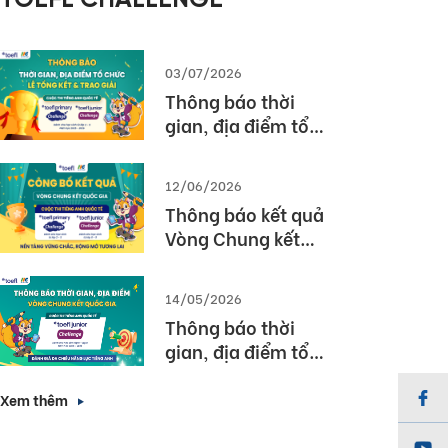
TOEFL CHALLENGE
03/07/2026
Thông báo thời
gian, địa điểm tổ
chức Lễ tổng kết và
trao giải Cuộc thi
12/06/2026
TOEFL Challenge
Thông báo kết quả
năm học 2025 –
Vòng Chung kết
2026
Quốc gia – Cuộc thi
TOEFL Challenge
14/05/2026
năm học 2025 –
Thông báo thời
2026
gian, địa điểm tổ
chức Vòng Chung
kết Quốc gia (Vòng
Xem thêm
3) Cuộc thi TOEFL
Junior Challenge