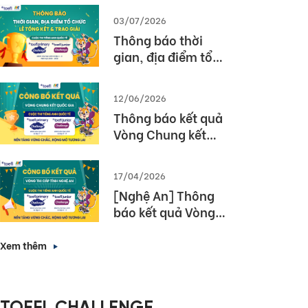
03/07/2026
Thông báo thời
gian, địa điểm tổ
chức Lễ tổng kết và
trao giải Cuộc thi
12/06/2026
TOEFL Challenge
Thông báo kết quả
năm học 2025 –
Vòng Chung kết
2026
Quốc gia – Cuộc thi
TOEFL Challenge
17/04/2026
năm học 2025 –
[Nghệ An] Thông
2026
báo kết quả Vòng
thi cấp Tỉnh – Cuộc
thi tiếng Anh quốc
Xem thêm
tế TOEFL Challenge
năm học 2025 –
2026