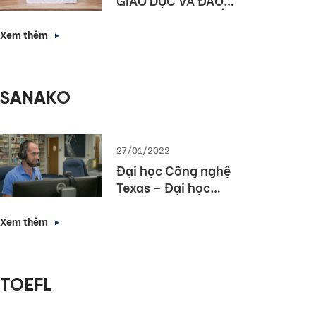
TẠO HÀ NỘI KÝ KẾT
HỢP TÁC NÂNG CAO
Xem thêm
NĂNG LỰC NGOẠI
NGỮ VÀ NĂNG LỰC
SỐ CHO HỌC SINH
SANAKO
THỦ ĐÔ
27/01/2022
Đại học Công nghệ
Texas – Đại học
hàng đầu bang
Texas lựa chọn
Xem thêm
Sanako Study 1200
TOEFL