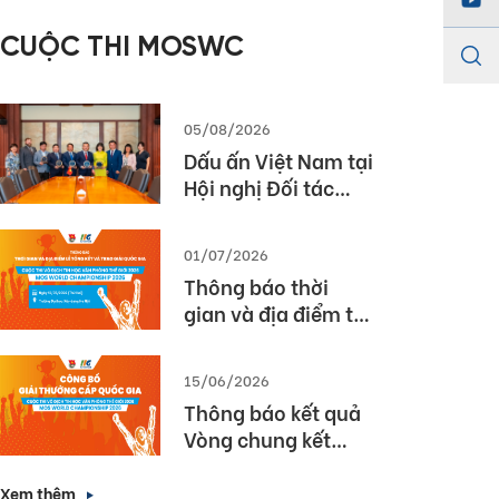
năm học 2025 –
CUỘC THI MOSWC
2026
05/08/2026
Dấu ấn Việt Nam tại
Hội nghị Đối tác
Giáo dục Toàn cầu
Pearson (Global
01/07/2026
Partner Summit –
Thông báo thời
GPS) 2026
gian và địa điểm tổ
chức Lễ Tổng kết và
Trao giải Quốc gia
15/06/2026
Cuộc thi MOS World
Thông báo kết quả
Championship
Vòng chung kết
2026
Quốc gia cuộc thi
Vô địch Tin học văn
Xem thêm