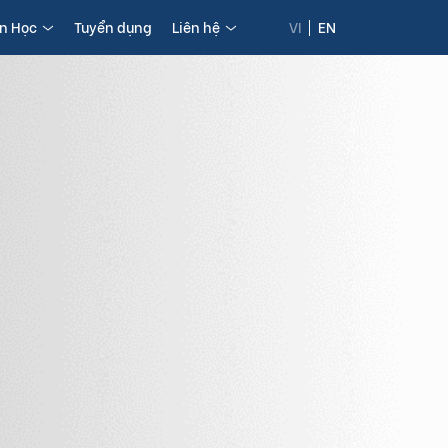
in Học
Tuyển dụng
Liên hệ
VI
EN