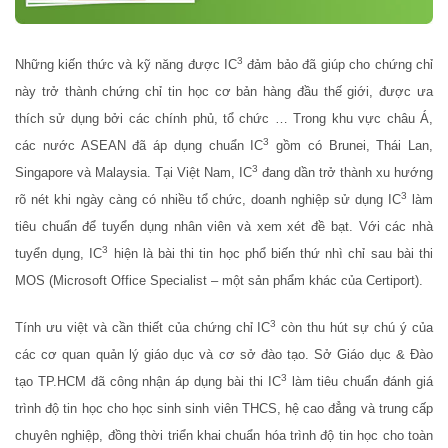
3
Những kiến thức và kỹ năng được IC
đảm bảo đã giúp cho chứng chỉ
này trở thành chứng chỉ tin học cơ bản hàng đầu thế giới, được ưa
thích sử dụng bởi các chính phủ, tổ chức … Trong khu vực châu Á,
3
các nước ASEAN đã áp dụng chuẩn IC
gồm có Brunei, Thái Lan,
3
Singapore và Malaysia. Tại Việt Nam, IC
đang dần trở thành xu hướng
3
rõ nét khi ngày càng có nhiều tổ chức, doanh nghiệp sử dụng IC
làm
tiêu chuẩn để tuyển dụng nhân viên và xem xét đề bạt. Với các nhà
3
tuyển dụng, IC
hiện là bài thi tin học phổ biến thứ nhì chỉ sau bài thi
MOS (Microsoft Office Specialist – một sản phẩm khác của Certiport).
3
Tính ưu việt và cần thiết của chứng chỉ IC
còn thu hút sự chú ý của
các cơ quan quản lý giáo dục và cơ sở đào tạo. Sở Giáo dục & Đào
3
tạo TP.HCM đã công nhận áp dụng bài thi IC
làm tiêu chuẩn đánh giá
trình độ tin học cho học sinh sinh viên THCS, hệ cao đẳng và trung cấp
chuyên nghiệp, đồng thời triển khai chuẩn hóa trình độ tin học cho toàn