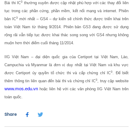
3
Bài thi IC
thường xuyên được cập nhật phù hợp với các thay đổi liên
tục trong các phần cứng, phần mềm, kết nối mạng và internet. Phiên
3
bản IC
mới nhất – GS4 – dự kiến sẽ chính thức được triển khai trên
toàn Việt Nam từ tháng 9/2014. Phiên bản GS3 đang được sử dụng
rộng rãi vẫn tiếp tục được khai thác song song với GS4 nhưng không
muộn hơn thời điểm cuối tháng 11/2014.
IIG Việt Nam – đại diện quốc gia của Certiport tại Việt Nam, Lào,
Campuchia và Myanmar là đơn vị duy nhất tại Việt Nam và khu vực
3
được Certiport ủy quyền tổ chức thi và cấp chứng chỉ IC
. Để biết
3
thêm thông tin liên quan đến bài thi và chứng chỉ IC
, truy cập website
www.mos.edu.vn
hoặc liên hệ với các văn phòng IIG Việt Nam trên
toàn quốc.
Share