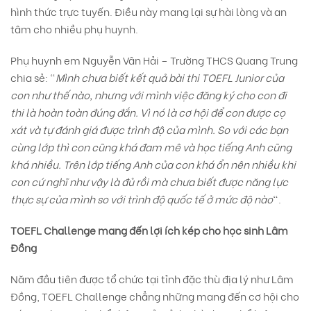
hình thức trực tuyến. Điều này mang lại sự hài lòng và an
tâm cho nhiều phụ huynh.
Phụ huynh em Nguyễn Vân Hải – Trường THCS Quang Trung
chia sẻ: “
Mình chưa biết kết quả bài thi TOEFL Junior của
con như thế nào, nhưng với mình việc đăng ký cho con đi
thi là hoàn toàn đúng đắn. Vì nó là cơ hội để con được cọ
xát và tự đánh giá được trình độ của mình. So với các bạn
cùng lớp thì con cũng khá đam mê và học tiếng Anh cũng
khá nhiều. Trên lớp tiếng Anh của con khá ổn nên nhiều khi
con cứ nghĩ như vậy là đủ rồi mà chưa biết được năng lực
thực sự của mình so với trình độ quốc tế ở mức độ nào
“.
TOEFL Challenge mang đến lợi ích kép cho học sinh Lâm
Đồng
Năm đầu tiên được tổ chức tại tỉnh đặc thù địa lý như Lâm
Đồng, TOEFL Challenge chẳng những mang đến cơ hội cho