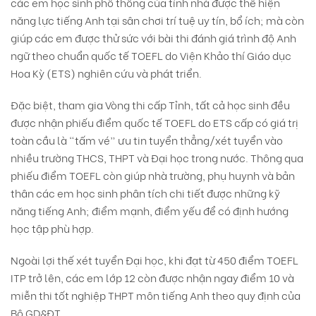
các em học sinh phổ thông của tỉnh nhà được thể hiện
năng lực tiếng Anh tại sân chơi trí tuệ uy tín, bổ ích; mà còn
giúp các em được thử sức với bài thi đánh giá trình độ Anh
ngữ theo chuẩn quốc tế TOEFL do Viện Khảo thí Giáo dục
Hoa Kỳ (ETS) nghiên cứu và phát triển.
Đặc biệt, tham gia Vòng thi cấp Tỉnh, tất cả học sinh đều
được nhận phiếu điểm quốc tế TOEFL do ETS cấp có giá trị
toàn cầu là “tấm vé” ưu tin tuyển thẳng/xét tuyển vào
nhiều trường THCS, THPT và Đại học trong nước. Thông qua
phiếu điểm TOEFL còn giúp nhà trường, phụ huynh và bản
thân các em học sinh phân tích chi tiết được những kỹ
năng tiếng Anh; điểm mạnh, điểm yếu để có định hướng
học tập phù hợp.
Ngoài lợi thế xét tuyển Đại học, khi đạt từ 450 điểm TOEFL
ITP trở lên, các em lớp 12 còn được nhận ngay điểm 10 và
miễn thi tốt nghiệp THPT môn tiếng Anh theo quy định của
Bộ GD&ĐT.