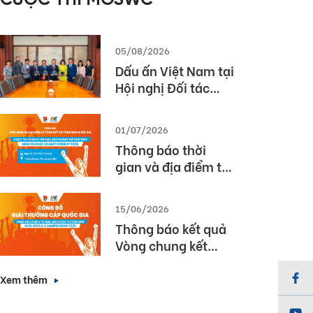
CUỘC THI MOSWC
05/08/2026
Dấu ấn Việt Nam tại
Hội nghị Đối tác
Giáo dục Toàn cầu
Pearson (Global
01/07/2026
Partner Summit –
Thông báo thời
GPS) 2026
gian và địa điểm tổ
chức Lễ Tổng kết và
Trao giải Quốc gia
15/06/2026
Cuộc thi MOS World
Thông báo kết quả
Championship
Vòng chung kết
2026
Quốc gia cuộc thi
Vô địch Tin học văn
Xem thêm
phòng Thế giới
2026 (MOS World