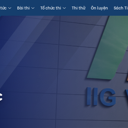
 tức
Bài thi
Tổ chức thi
Thi thử
Ôn luyện
Sách T
c