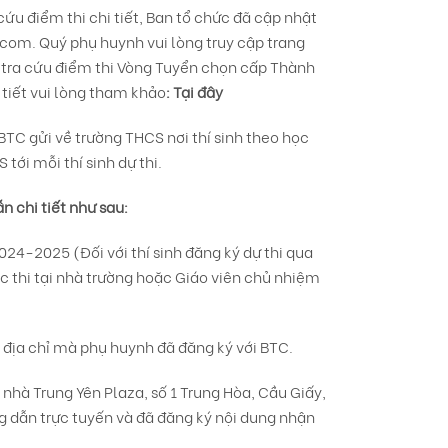
cứu điểm thi chi tiết, Ban tổ chức đã cập nhật
m.com
. Quý phụ huynh vui lòng truy cập trang
ể tra cứu điểm thi Vòng Tuyển chọn cấp Thành
 tiết vui lòng tham khảo
:
Tại đây
 BTC gửi về trường THCS nơi thí sinh theo học
ới mỗi thí sinh dự thi.
n chi tiết như sau:
024-2025 (Đối với thí sinh đăng ký dự thi qua
ộc thi tại nhà trường hoặc Giáo viên chủ nhiệm
 địa chỉ mà phụ huynh đã đăng ký với BTC.
 nhà Trung Yên Plaza, số 1 Trung Hòa, Cầu Giấy,
ng dẫn trực tuyến và đã đăng ký nội dung nhận