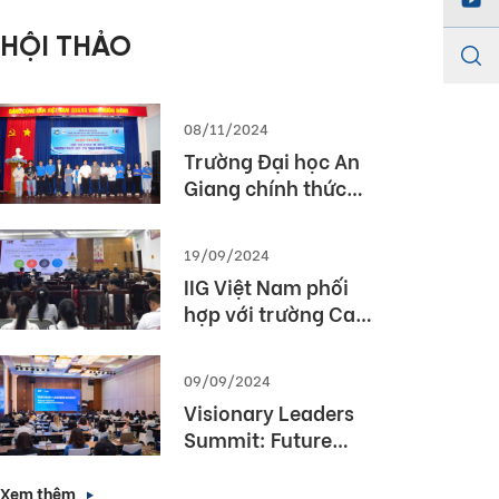
Championship
HỘI THẢO
2026)
08/11/2024
Trường Đại học An
Giang chính thức
được cấp phép tổ
chức kỳ thi TOEIC
19/09/2024
IIG Việt Nam phối
hợp với trường Cao
Đẳng Du lịch Huế tổ
chức Hội thảo
09/09/2024
“TOEIC- Chuẩn đầu
Visionary Leaders
ra tiếng Anh- Bí
Summit: Future
Quyết chinh phục
Forward with
nhà tuyển dụng”
English Proficiency
Xem thêm