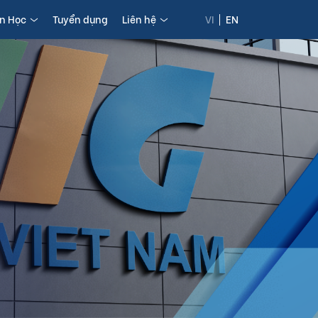
in Học
Tuyển dụng
Liên hệ
VI
EN