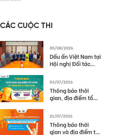
– Các giải pháp
triển khai bài thi
TOEIC hiệu quả
CÁC CUỘC THI
trong nhà trường
và doanh nghiệp
05/08/2026
Dấu ấn Việt Nam tại
Hội nghị Đối tác
Giáo dục Toàn cầu
Pearson (Global
03/07/2026
Partner Summit –
Thông báo thời
GPS) 2026
gian, địa điểm tổ
chức Lễ tổng kết và
trao giải Cuộc thi
01/07/2026
TOEFL Challenge
Thông báo thời
năm học 2025 –
gian và địa điểm tổ
2026