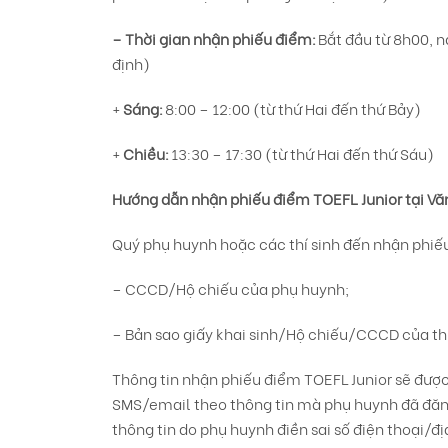
– Thời gian nhận phiếu điểm:
Bắt đầu từ 8h00, n
định)
+
Sáng:
8:00 – 12:00 (từ thứ Hai đến thứ Bảy)
+
Chiều:
13:30 – 17:30 (từ thứ Hai đến thứ Sáu)
Hướng dẫn nhận phiếu điểm TOEFL
Junior
tại Vă
Quý phụ huynh hoặc các thí sinh đến nhận phiế
– CCCD/Hộ chiếu của phụ huynh;
– Bản sao giấy khai sinh/Hộ chiếu/CCCD của thí
Thông tin nhận phiếu điểm TOEFL Junior sẽ được
SMS/email theo thông tin mà phụ huynh đã đăng
thông tin do phụ huynh điền sai số điện thoại/đ