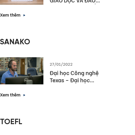
TẠO HÀ NỘI KÝ KẾT
HỢP TÁC NÂNG CAO
Xem thêm
NĂNG LỰC NGOẠI
NGỮ VÀ NĂNG LỰC
SỐ CHO HỌC SINH
SANAKO
THỦ ĐÔ
27/01/2022
Đại học Công nghệ
Texas – Đại học
hàng đầu bang
Texas lựa chọn
Xem thêm
Sanako Study 1200
TOEFL