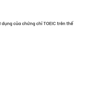
 khoản thanh toán
sử dụng của chứng chỉ TOEFL trên thế
sử dụng của chứng chỉ TOEIC trên thế