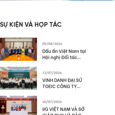
SỰ KIỆN VÀ HỢP TÁC
05/08/2026
Dấu ấn Việt Nam tại
Hội nghị Đối tác
Giáo dục Toàn cầu
Pearson (Global
13/07/2026
Partner Summit –
VINH DANH ĐẠI SỨ
GPS) 2026
TOEIC CÔNG TY
TNHH MTV XUẤT
NHẬP KHẨU 2-9
10/07/2026
ĐẮK LẮK (SIMEXCO
IIG VIỆT NAM VÀ SỞ
DAKLAK)
GIÁO DỤC VÀ ĐÀO