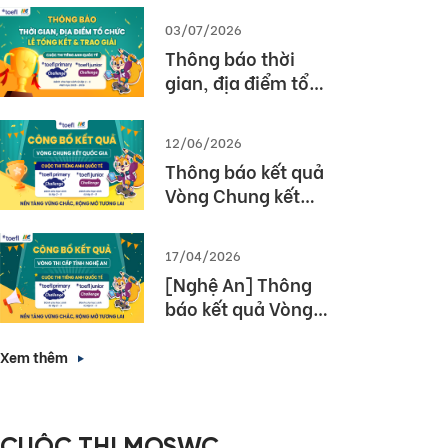
03/07/2026
Thông báo thời
gian, địa điểm tổ
chức Lễ tổng kết và
trao giải Cuộc thi
12/06/2026
TOEFL Challenge
Thông báo kết quả
năm học 2025 –
Vòng Chung kết
2026
Quốc gia – Cuộc thi
TOEFL Challenge
17/04/2026
năm học 2025 –
[Nghệ An] Thông
2026
báo kết quả Vòng
thi cấp Tỉnh – Cuộc
thi tiếng Anh quốc
Xem thêm
tế TOEFL Challenge
năm học 2025 –
2026