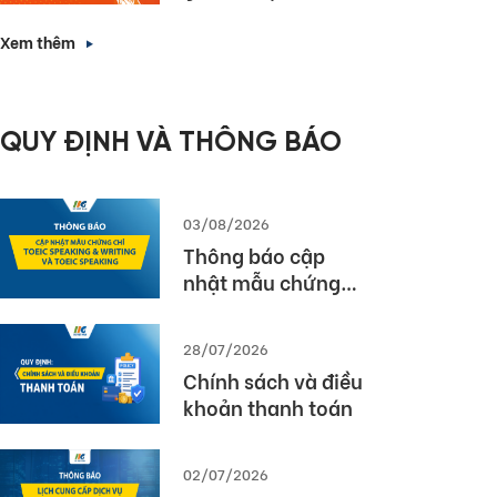
chức Lễ Tổng kết và
Trao giải Quốc gia
Xem thêm
Cuộc thi MOS World
Championship
2026
QUY ĐỊNH VÀ THÔNG BÁO
03/08/2026
Thông báo cập
nhật mẫu chứng
chỉ TOEIC Speaking
& Writing và TOEIC
28/07/2026
Speaking
Chính sách và điều
khoản thanh toán
02/07/2026