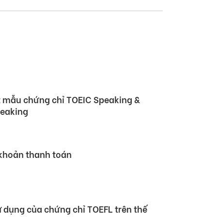
 Hội nghị Đối tác Giáo dục Toàn cầu
rtner Summit – GPS) 2026
 mẫu chứng chỉ TOEIC Speaking &
peaking