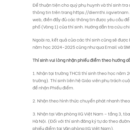
Để thuận tiện cho quý phụ huynh và thí sinh tra 
thông tin trên trang
https://diemthi.iigvietna
web, điền đầy đủ các thông tin được yêu cầu đ
phố (Vòng 1) của thí sinh. Hướng dẫn tra cứu chi
Ngoài ra, kết quả của các thí sinh cũng sẽ được
năm học 2024-2025 cũng như qua Email và SMS t
Thí sinh vui lòng nhận phiếu điểm theo h
ướng dẫ
1. Nhận tại trường THCS thí sinh theo học năm 2
trường). Thí sinh liên hệ Giáo viên phụ trách cu
để nhận Phiếu điểm.
2. Nhận theo hình thức chuyển phát nhanh theo
3. Nhận tại Văn phòng IIG Việt Nam – tầng 3, tòa
Hà Nội. (Đối với thí sinh đăng ký tự do theo đườ
phiếu điểm tại Văn phòng IIG Việt Nam).