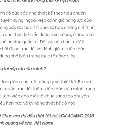
ình độ của các nhà thiết kế theo tiêu chuẩn
hà tuyển dụng, ngoài việc đánh giá năng lực của
ằng cấp đại học, thì việc sở hữu chứng chỉ thiết
iúp nhà thiết kế hiểu được mình đang ở đâu, khả
ề nghiệp quốc tế. Đối với các bạn trẻ Việt
ội được trau dồi và đánh giá lại kiến thức
ụng phổ biến trong thực tế công việc.
g lai sắp tới của mình?
g đang làm cho một công ty về thiết kế. Em dự
uôn muốn trau dồi thêm kiến thức của mình trong
c làm việc cho một tổ chức sáng tạo chuyên
iều hơn nữa về kỹ năng thiết kế đồ họa.
 Chúc em thi đấu thật tốt tại VCK ACAWC 2018
inh quang về cho Việt Nam!