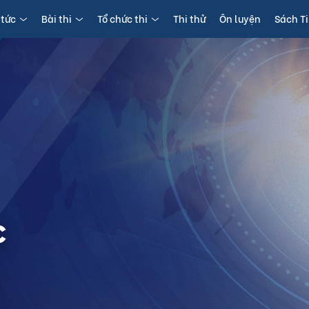
 tức
Bài thi
Tổ chức thi
Thi thử
Ôn luyện
Sách T
c