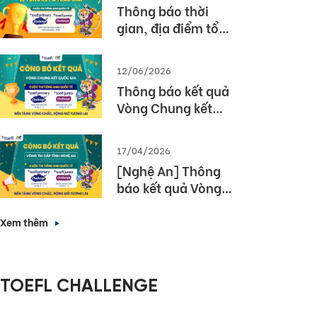
Thông báo thời
gian, địa điểm tổ
chức Lễ tổng kết và
trao giải Cuộc thi
12/06/2026
TOEFL Challenge
Thông báo kết quả
năm học 2025 –
Vòng Chung kết
2026
Quốc gia – Cuộc thi
TOEFL Challenge
17/04/2026
năm học 2025 –
[Nghệ An] Thông
2026
báo kết quả Vòng
thi cấp Tỉnh – Cuộc
thi tiếng Anh quốc
Xem thêm
tế TOEFL Challenge
năm học 2025 –
2026
TOEFL CHALLENGE