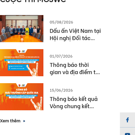
CUỘC THI MOSWC
2026
05/08/2026
Dấu ấn Việt Nam tại
Hội nghị Đối tác
Giáo dục Toàn cầu
Pearson (Global
01/07/2026
Partner Summit –
Thông báo thời
GPS) 2026
gian và địa điểm tổ
chức Lễ Tổng kết và
Trao giải Quốc gia
15/06/2026
Cuộc thi MOS World
Thông báo kết quả
Championship
Vòng chung kết
2026
Quốc gia cuộc thi
Vô địch Tin học văn
Xem thêm
phòng Thế giới
2026 (MOS World