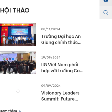
Championship
HỘI THẢO
2026)
08/11/2024
Trường Đại học An
Giang chính thức
được cấp phép tổ
chức kỳ thi TOEIC
19/09/2024
IIG Việt Nam phối
hợp với trường Cao
Đẳng Du lịch Huế tổ
chức Hội thảo
09/09/2024
“TOEIC- Chuẩn đầu
Visionary Leaders
ra tiếng Anh- Bí
Summit: Future
Quyết chinh phục
Forward with
nhà tuyển dụng”
English Proficiency
Xem thêm