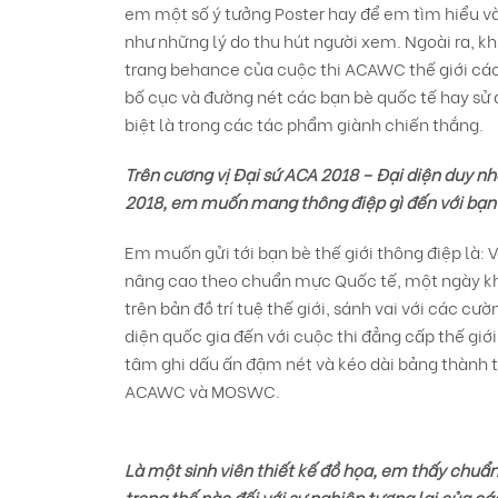
em một số ý tưởng Poster hay để em tìm hiểu và
như những lý do thu hút người xem. Ngoài ra, khi
trang behance của cuộc thi ACAWC thế giới cá
bố cục và đường nét các bạn bè quốc tế hay sử d
biệt là trong các tác phẩm giành chiến thắng.
Trên cương vị Đại sứ ACA 2018 – Đại diện duy 
2018, em muốn mang thông điệp gì đến với bạn
Em muốn gửi tới bạn bè thế giới thông điệp là: 
nâng cao theo chuẩn mực Quốc tế, một ngày kh
trên bản đồ trí tuệ thế giới, sánh vai với các 
diện quốc gia đến với cuộc thi đẳng cấp thế giớ
tâm ghi dấu ấn đậm nét và kéo dài bảng thành t
ACAWC và MOSWC.
Là một sinh viên thiết kế đồ họa, em thấy chuẩ
trọng thế nào đối với sự nghiệp tương lai của các