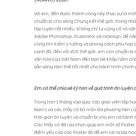
Với em, đến được thành công này thực sự là một 
chuẩn bị cho Vòng Chung kết thế giới, trong nhữ
tập luyện rất nhiều. Không chỉ tự củng cố và nâ
Adobe Photoshop, Illustrator và InDesign, để 
cũng tìm kiếm ý tưởng và phong cách phù hợp để
cạnh đó, đến với VCK thế giới, em còn chuẩn bị s
văn hóa của Việt Nam đến bạn bè khắp năm châu
sẵn sàng tâm thế tốt nhất cho hành trình chinh p
Em có thể chia sẽ kỹ hơn về quá trình ôn luyện
Trong hơn 1 tháng vừa qua, các giáo viên tập hu
Nam) và các thầy cô bộ môn Đa phương tiện củ
thời gian ôn luyện và chuẩn bị cho em cả hành tr
Các thầy cô đã lựa chọn giúp em một số Poster
điểm yếu của các Poster đó để em rút ra bài học