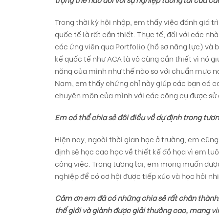
Trong thời kỳ hội nhập, em thấy việc đánh giá tr
quốc tế là rất cần thiết. Thực tế, đối với các n
các ứng viên qua Portfolio (hồ sơ năng lực) và b
kế quốc tế như ACA là vô cùng cần thiết vì nó g
năng của mình như thế nào so với chuẩn mực ngh
Nam, em thấy chứng chỉ này giúp các bạn có cơ h
chuyên môn của mình với các công cụ được sử d
Em có thể chia sẻ đôi điều về dự định trong tươn
Hiện nay, ngoài thời gian học ở trường, em cũn
định sẽ học cao học về thiết kế đồ họa vì em l
công việc. Trong tương lai, em mong muốn đượ
nghiệp để có cơ hội được tiếp xúc và học hỏi nh
Cảm ơn em đã có những chia sẻ rất chân thành!
thế giới và giành được giải thưởng cao, mang v