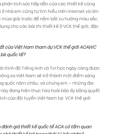
 phân tích sức hấp dẫn của các thiết kế cũng
 ở nhà em cũng tự tìm hiểu trên Internet và lên
c mùa giải trước để nắm bắt xu hướng màu sắc,
ụng cho các bài thi thiết kế ở VCK thế giới, đặc
nhất của Việt Nam tham dự VCK thế giới ACAWC
 bè quốc tế?
Với trình độ Tiếng Anh và Tin học ngày càng được
ông xa Việt Nam sẽ trở thành một điểm sáng
cường quốc năm châu; và chúng em – những đại
i này đang hiện thực hóa hoài bão ấy bằng quyết
ích của đội tuyển Việt Nam tại VCK thế giới
n đánh giá thiết kế quốc tế ACA có tầm quan
 nhà thiết kế trẻ trong thời kỳ hội nhập?