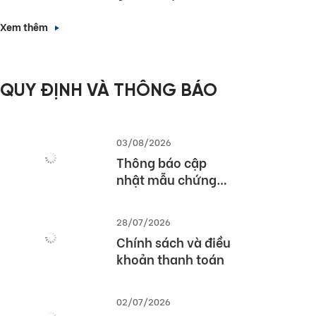
chức Lễ Tổng kết và
Trao giải Quốc gia
Xem thêm
Cuộc thi MOS World
Championship
2026
QUY ĐỊNH VÀ THÔNG BÁO
03/08/2026
Thông báo cập
nhật mẫu chứng
chỉ TOEIC Speaking
& Writing và TOEIC
28/07/2026
Speaking
Chính sách và điều
khoản thanh toán
02/07/2026