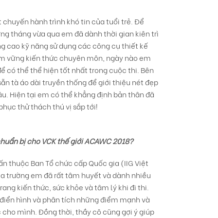
chuyến hành trình khó tin của tuổi trẻ. Để
ng tháng vừa qua em đã dành thời gian kiên trì
ng cao kỹ năng sử dụng các công cụ thiết kế
nắm vững kiến thức chuyên môn, ngày nào em
 có thể thể hiện tốt nhất trong cuộc thi. Bên
ẵn tà áo dài truyền thống để giới thiệu nét đẹp
. Hiện tại em có thể khẳng định bản thân đã
hục thử thách thú vị sắp tới!
 chuẩn bị cho VCK thế giới ACAWC 2018?
ấn thuộc Ban Tổ chức cấp Quốc gia (IIG Việt
a trường em đã rất tâm huyết và dành nhiều
ang kiến thức, sức khỏe và tâm lý khi đi thi.
 điển hình và phân tích những điểm mạnh và
 cho mình. Đồng thời, thầy cô cũng gợi ý giúp