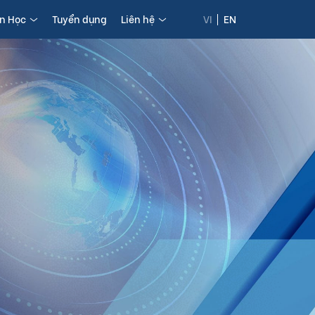
in Học
Tuyển dụng
Liên hệ
VI
EN