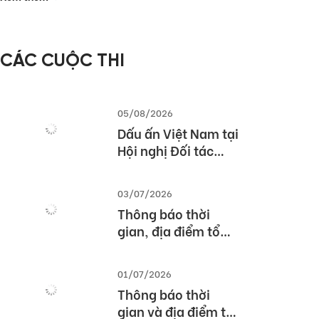
– Các giải pháp
triển khai bài thi
TOEIC hiệu quả
CÁC CUỘC THI
trong nhà trường
và doanh nghiệp
05/08/2026
Dấu ấn Việt Nam tại
Hội nghị Đối tác
Giáo dục Toàn cầu
Pearson (Global
03/07/2026
Partner Summit –
Thông báo thời
GPS) 2026
gian, địa điểm tổ
chức Lễ tổng kết và
trao giải Cuộc thi
01/07/2026
TOEFL Challenge
Thông báo thời
năm học 2025 –
gian và địa điểm tổ
2026