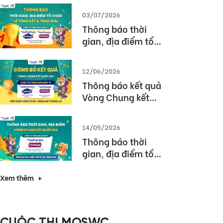
03/07/2026
Thông báo thời
gian, địa điểm tổ
chức Lễ tổng kết và
trao giải Cuộc thi
12/06/2026
TOEFL Challenge
Thông báo kết quả
năm học 2025 –
Vòng Chung kết
2026
Quốc gia – Cuộc thi
TOEFL Challenge
14/05/2026
năm học 2025 –
Thông báo thời
2026
gian, địa điểm tổ
chức Vòng Chung
kết Quốc gia (Vòng
Xem thêm
3) Cuộc thi TOEFL
Junior Challenge
năm học 2025 –