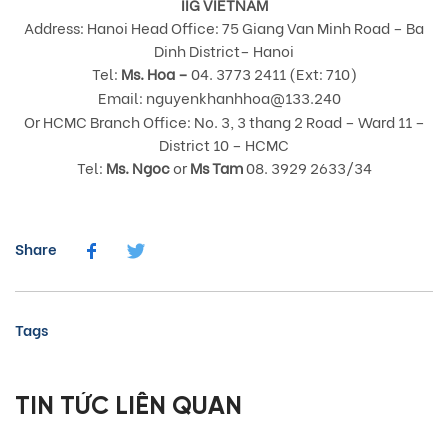
IIG VIETNAM
Address: Hanoi Head Office: 75 Giang Van Minh Road – Ba
Dinh District– Hanoi
Tel:
Ms. Hoa –
04. 3773 2411 (Ext: 710)
Email:
nguyenkhanhhoa@133.240
Or HCMC Branch Office: No. 3, 3 thang 2 Road – Ward 11 –
District 10 – HCMC
Tel:
Ms. Ngoc
or
Ms Tam
08. 3929 2633/34
Share
Tags
TIN TỨC LIÊN QUAN