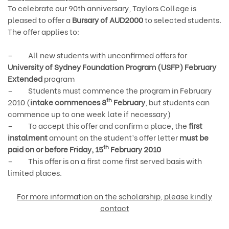
To celebrate our 90th anniversary, Taylors College is
pleased to offer a
Bursary of AUD2000
to selected students.
The offer applies to:
–
All new students with unconfirmed offers for
University of Sydney Foundation Program (USFP) February
Extended
program
–
Students must commence the program in February
th
2010 (
intake
commences 8
February
, but students can
commence up to one week late if necessary)
–
To accept this offer and confirm a place, the
first
instalment
amount on the student’s offer letter
must be
th
paid on or before Friday, 15
February 2010
–
This offer is on a first come first served basis with
limited places.
For more information on the scholarship, please kindly
contact