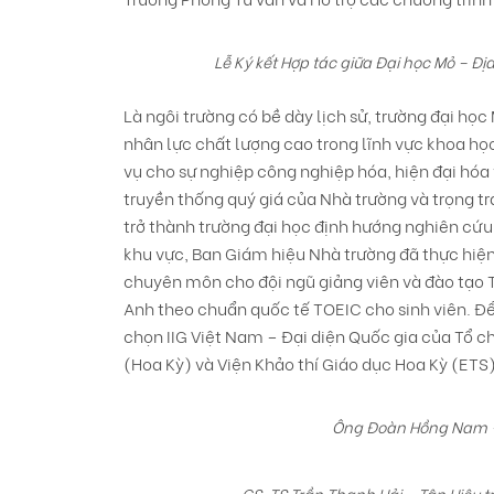
Lễ Ký kết Hợp tác giữa Đại học Mỏ – Đị
Là ngôi trường có bề dày lịch sử, trường đại h
nhân lực chất lượng cao trong lĩnh vực khoa họ
vụ cho sự nghiệp công nghiệp hóa, hiện đại hóa 
truyền thống quý giá của Nhà trường và trọng tr
trở thành trường đại học định hướng nghiên cứu
khu vực, Ban Giám hiệu Nhà trường đã thực hiện 
chuyên môn cho đội ngũ giảng viên và đào tạo 
Anh theo chuẩn quốc tế TOEIC cho sinh viên. Để
chọn IIG Việt Nam – Đại diện Quốc gia của Tổ ch
(Hoa Kỳ) và Viện Khảo thí Giáo dục Hoa Kỳ (ETS) 
Ông Đoàn Hồng Nam – 
GS. TS Trần Thanh Hải – Tân Hiệu t