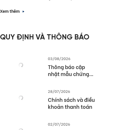
chức Lễ Tổng kết và
Trao giải Quốc gia
Xem thêm
Cuộc thi MOS World
Championship
2026
QUY ĐỊNH VÀ THÔNG BÁO
03/08/2026
Thông báo cập
nhật mẫu chứng
chỉ TOEIC Speaking
& Writing và TOEIC
28/07/2026
Speaking
Chính sách và điều
khoản thanh toán
02/07/2026