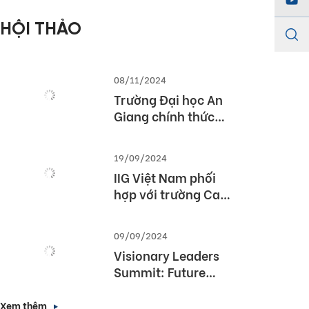
Championship
HỘI THẢO
2026)
08/11/2024
Trường Đại học An
Giang chính thức
được cấp phép tổ
chức kỳ thi TOEIC
19/09/2024
IIG Việt Nam phối
hợp với trường Cao
Đẳng Du lịch Huế tổ
chức Hội thảo
09/09/2024
“TOEIC- Chuẩn đầu
Visionary Leaders
ra tiếng Anh- Bí
Summit: Future
Quyết chinh phục
Forward with
nhà tuyển dụng”
English Proficiency
Xem thêm