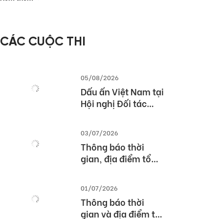
– Các giải pháp
triển khai bài thi
TOEIC hiệu quả
CÁC CUỘC THI
trong nhà trường
và doanh nghiệp
05/08/2026
Dấu ấn Việt Nam tại
Hội nghị Đối tác
Giáo dục Toàn cầu
Pearson (Global
03/07/2026
Partner Summit –
Thông báo thời
GPS) 2026
gian, địa điểm tổ
chức Lễ tổng kết và
trao giải Cuộc thi
01/07/2026
TOEFL Challenge
Thông báo thời
năm học 2025 –
gian và địa điểm tổ
2026