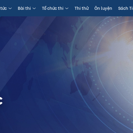
 tức
Bài thi
Tổ chức thi
Thi thử
Ôn luyện
Sách T
c