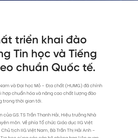
ất triển khai đào
ng Tin học và Tiếng
heo chuẩn Quốc tế.
t Nam và Đại học Mỏ – Địa chất (HUMG) đã chính
hối hợp chuẩn hóa và nâng cao chất lượng đào
trong thời gian tới.
ện của GS.TS Trần Thanh Hải, Hiệu trưởng Nhà
yên môn. Về phía Tổ chức Giáo dục IIG Việt
hủ tịch IIG Việt Nam, Bà Trần Thị Hải Anh –
 Tin học cùng các cán bộ phòng ban liên quan.