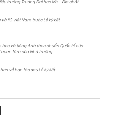
ệu trưởng Trường Đại học Mỏ – Địa chất
và IIG Việt Nam trước Lễ ký kết
n học và tiếng Anh theo chuẩn Quốc tế của
ự quan tâm của Nhà trường
hơn về hợp tác sau Lễ ký kết
in học trẻ quốc tế TP.Hà Nội năm học
 trang bị năng lực công nghệ số cho