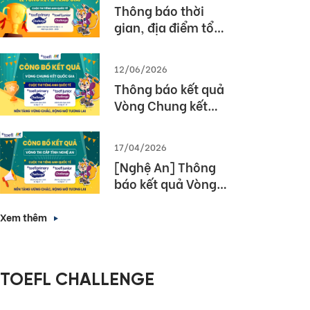
Thông báo thời
gian, địa điểm tổ
chức Lễ tổng kết và
trao giải Cuộc thi
12/06/2026
TOEFL Challenge
Thông báo kết quả
năm học 2025 –
Vòng Chung kết
2026
Quốc gia – Cuộc thi
TOEFL Challenge
17/04/2026
năm học 2025 –
[Nghệ An] Thông
2026
báo kết quả Vòng
thi cấp Tỉnh – Cuộc
thi tiếng Anh quốc
Xem thêm
tế TOEFL Challenge
năm học 2025 –
2026
TOEFL CHALLENGE