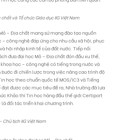
a chất và Tổ chức Giáo dục IIG Việt Nam
ọc Mỏ – Địa chất mang sứ mạng đào tạo nguồn
c – công nghệ đáp ứng cho nhu cầu xã hội, phục
và hội nhập kinh tế của đất nước. Tiếp nối
ách đưa đại học Mỏ – Địa chất đón đầu xu thế,
 khoa học – công nghệ có tiếng trong nước và
bước đi chiến lược trong việc nâng cao trình độ
Tin học theo chuẩn quốc tế MOS/IC3 và Tiếng
 đạt được các mục tiêu đề ra, Nhà trường đã lựa
ức Khảo thí Tin học hàng đầu thế giới Certiport
là đối tác triển khai chương trình.
Chủ tịch IIG Việt Nam
rưởng Trường đại học Mỏ – Địa chất