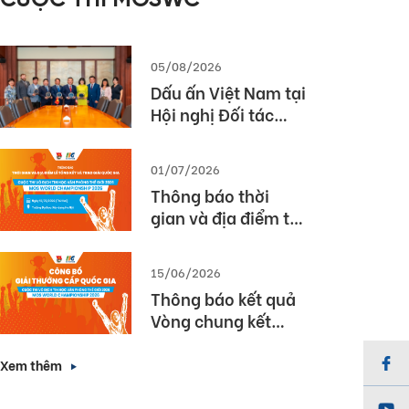
CUỘC THI MOSWC
2026
05/08/2026
Dấu ấn Việt Nam tại
Hội nghị Đối tác
Giáo dục Toàn cầu
Pearson (Global
01/07/2026
Partner Summit –
Thông báo thời
GPS) 2026
gian và địa điểm tổ
chức Lễ Tổng kết và
Trao giải Quốc gia
15/06/2026
Cuộc thi MOS World
Thông báo kết quả
Championship
Vòng chung kết
2026
Quốc gia cuộc thi
Vô địch Tin học văn
Xem thêm
phòng Thế giới
2026 (MOS World