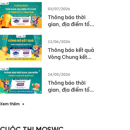
03/07/2026
Thông báo thời
gian, địa điểm tổ
chức Lễ tổng kết và
trao giải Cuộc thi
12/06/2026
TOEFL Challenge
Thông báo kết quả
năm học 2025 –
Vòng Chung kết
2026
Quốc gia – Cuộc thi
TOEFL Challenge
14/05/2026
năm học 2025 –
Thông báo thời
2026
gian, địa điểm tổ
chức Vòng Chung
kết Quốc gia (Vòng
Xem thêm
3) Cuộc thi TOEFL
Junior Challenge
năm học 2025 –