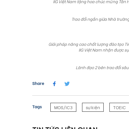
IIG Việt Nam tặng hoa chúc mừng Tân Hi
Trao đổi ngắn giữa Nhà trường 
Giải pháp nâng cao chất lượng đào tạo Ti
IIG Việt Nam nhận được s
Lãnh đạo 2 bên trao đổi sâu 
Share
Tags
MOS/IC3
sự kiện
TOEIC
02/12/2025
Cuộc thi Tài năng T
2025–2026: sân chơi