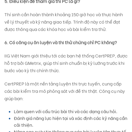
5. Điều kiện để tham gia thi PC là gì?
Thí sinh cần hoàn thành khoảng 150 giờ học và thực hành
về lý thuyết và kỹ năng giao tiếp. Trình độ này có thể đạt
được thông qua các khóa học và bài kiểm tra thử.
6. Có công cụ ôn luyện và thi thử chứng chỉ PC không?
IIG Việt Nam giới thiệu tới các bạn hệ thống CertPREP, được
hỗ trợ bởi GMetrix, giúp thí sinh chuẩn bị kỹ lưỡng trước khi
bước vào kỳ thi chính thức.
CertPREP là một nền tảng luyện thi trực tuyến, cung cấp
các bài kiểm tra mô phỏng sát với đề thi thật. Công cụ này
giúp bạn:
Làm quen với cấu trúc bài thi và các dạng câu hỏi.
Đánh giá năng lực hiện tại và xác định các kỹ năng cần
cải thiện.
Nâng cao sự tự tin thông qua các bài luyện tập thực tế.