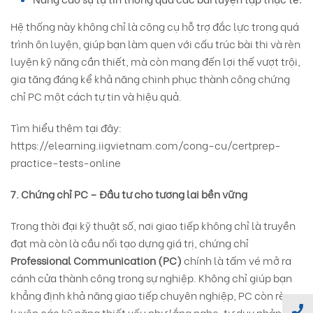
Hệ thống này không chỉ là công cụ hỗ trợ đắc lực trong quá
trình ôn luyện, giúp bạn làm quen với cấu trúc bài thi và rèn
luyện kỹ năng cần thiết, mà còn mang đến lợi thế vượt trội,
gia tăng đáng kể khả năng chinh phục thành công chứng
chỉ PC một cách tự tin và hiệu quả.
Tìm hiểu thêm tại đây:
https://elearning.iigvietnam.com/cong-cu/certprep-
practice-tests-online
7. Chứng chỉ PC – Đầu tư cho tương lai bền vững
Trong thời đại kỹ thuật số, nơi giao tiếp không chỉ là truyền
đạt mà còn là cầu nối tạo dựng giá trị, chứng chỉ
Professional Communication (PC)
chính là tấm vé mở ra
cánh cửa thành công trong sự nghiệp. Không chỉ giúp bạn
khẳng định khả năng giao tiếp chuyên nghiệp, PC còn rèn
luyện các kỹ năng thiết yếu như lắng nghe, tư duy phản