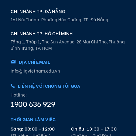
CHI NHÁNH TP. ĐÀ NẴNG
161 Núi Thành, Phường Hòa Cường, TP. Đà Nẵng
CHI NHÁNH TP. HỒ CHÍ MINH
Tầng 1, Tháp 1, The Sun Avenue, 28 Mai Chí Thọ, Phường
Bình Trưng, TP. HCM
ĐỊA CHỈ EMAIL
info@iigvietnam.edu.vn
LIÊN HỆ VỚI CHÚNG TÔI QUA
Hotline:
1900 636 929
THỜI GIAN LÀM VIỆC
Sáng: 08:00 - 12:00
Chiều: 13:30 - 17:30
(Thứ Hai - thứ Bảy)
(Thứ Hai - Thứ Sáu)