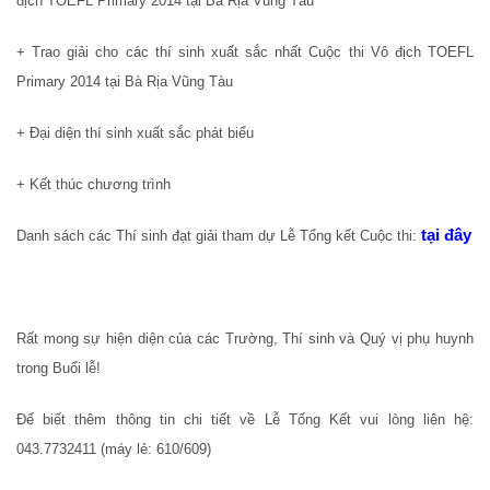
địch TOEFL Primary 2014 tại Bà Rịa Vũng Tàu
+ Trao giải cho các thí sinh xuất sắc nhất Cuộc thi Vô địch TOEFL
Primary 2014 tại Bà Rịa Vũng Tàu
+ Đại diện thí sinh xuất sắc phát biểu
+ Kết thúc chương trình
tại đây
Danh sách các Thí sinh đạt giải tham dự Lễ Tổng kết Cuộc thi:
Rất mong sự hiện diện của các Trường, Thí sinh và Quý vị phụ huynh
trong Buổi lễ!
Để biết thêm thông tin chi tiết về Lễ Tổng Kết vui lòng liên hệ:
043.7732411 (máy lẻ: 610/609)