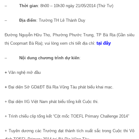
–
Thời gian
: 8h00 – 10h30 ngày 21/05/2014 (Thứ Tư)
–
Địa điểm
: Trường TH Lê Thành Duy
Đường Nguyễn Hữu Thọ, Phường Phước Trung, TP Bà Rịa (Gần siêu
tại đây
thị Coopmart Bà Rịa); vui lòng xem chi tiết địa chỉ:
–
Nội dung chương trình dự kiến
:
+
Văn nghệ mở đầu
+
Đại diện Sở GD&ĐT Bà Rịa Vũng Tàu phát biểu khai mạc.
+ Đại diện IIG Việt Nam phát biểu tổng kết Cuộc thi.
+ Trình chiếu clip tổng kết “Cột mốc TOEFL Primary Challenge 2014”
+ Tuyên dương các Trường đạt thành tích xuất sắc trong Cuộc thi Vô