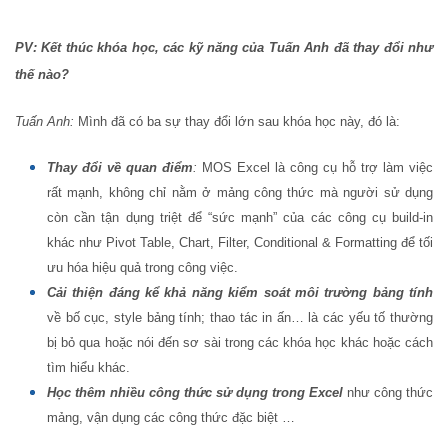
PV: Kết thúc khóa học, các kỹ năng của Tuấn Anh đã thay đổi như
thế nào?
Tuấn Anh:
Mình đã có ba sự thay đổi lớn sau khóa học này, đó là:
Thay đổi về quan điểm
:
MOS Excel là công cụ hỗ trợ làm việc
rất mạnh, không chỉ nằm ở mảng công thức mà người sử dụng
còn cần tận dụng triệt để “sức mạnh” của các công cụ build-in
khác như Pivot Table, Chart, Filter, Conditional & Formatting để tối
ưu hóa hiệu quả trong công việc.
Cải thiện đáng kể khả năng kiểm soát môi trường bảng tính
về bố cục, style bảng tính; thao tác in ấn… là các yếu tố thường
bị bỏ qua hoặc nói đến sơ sài trong các khóa học khác hoặc cách
tìm hiểu khác.
Học thêm nhiều công thức sử dụng trong Excel
như công thức
mảng, vận dụng các công thức đặc biệt …