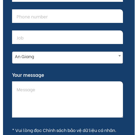
IIG EDUCATION MYANMAR
Room 9, Building 4 MICT Park, Hlaing Township 11051,
Yangon, Myanmar
+9512305370
View the map
IIG TEST CENTER: AII LANGUAGE CENTER
An Giang
#223 & 227, Mao Tse Tong Blvd., Sangkat Toul Svay Prey
1, Khan Boeung Keng Kang, Phnom Penh, Kingdom of
Your message
Cambodia
+85511388868
View the map
* Vui lòng đọc Chính sách bảo vệ dữ liệu cá nhân.