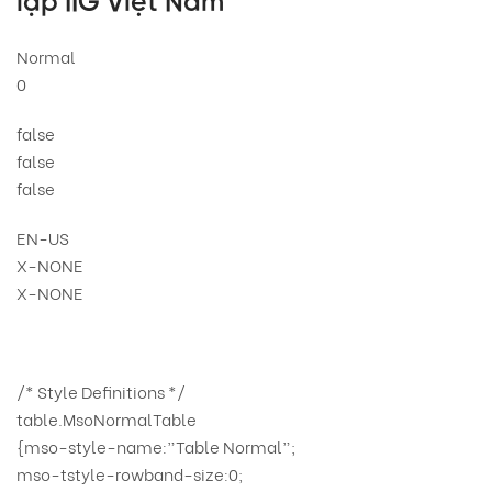
lập IIG Việt Nam
Normal
0
false
false
false
EN-US
X-NONE
X-NONE
/* Style Definitions */
table.MsoNormalTable
{mso-style-name:”Table Normal”;
mso-tstyle-rowband-size:0;