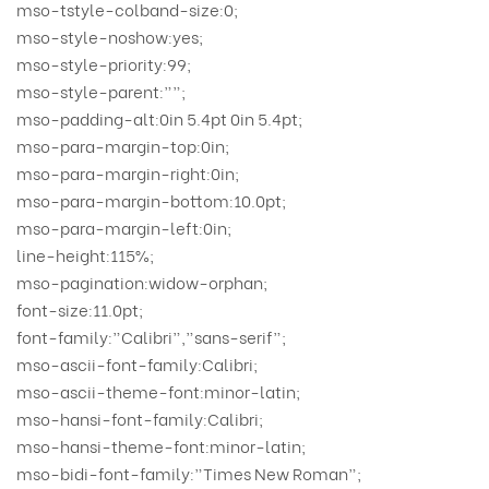
mso-tstyle-colband-size:0;
mso-style-noshow:yes;
mso-style-priority:99;
mso-style-parent:””;
mso-padding-alt:0in 5.4pt 0in 5.4pt;
mso-para-margin-top:0in;
mso-para-margin-right:0in;
mso-para-margin-bottom:10.0pt;
mso-para-margin-left:0in;
line-height:115%;
mso-pagination:widow-orphan;
font-size:11.0pt;
font-family:”Calibri”,”sans-serif”;
mso-ascii-font-family:Calibri;
mso-ascii-theme-font:minor-latin;
mso-hansi-font-family:Calibri;
mso-hansi-theme-font:minor-latin;
mso-bidi-font-family:”Times New Roman”;