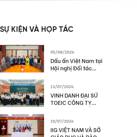
SỰ KIỆN VÀ HỢP TÁC
05/08/2026
Dấu ấn Việt Nam tại
Hội nghị Đối tác
Giáo dục Toàn cầu
Pearson (Global
13/07/2026
Partner Summit –
VINH DANH ĐẠI SỨ
GPS) 2026
TOEIC CÔNG TY
TNHH MTV XUẤT
NHẬP KHẨU 2-9
10/07/2026
ĐẮK LẮK (SIMEXCO
IIG VIỆT NAM VÀ SỞ
DAKLAK)
GIÁO DỤC VÀ ĐÀO