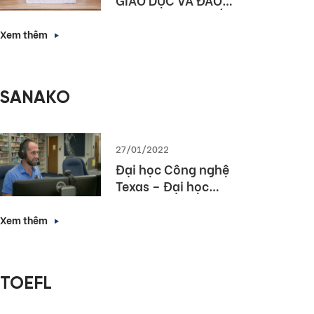
TẠO HÀ NỘI KÝ KẾT
HỢP TÁC NÂNG CAO
Xem thêm
NĂNG LỰC NGOẠI
NGỮ VÀ NĂNG LỰC
SỐ CHO HỌC SINH
SANAKO
THỦ ĐÔ
27/01/2022
Đại học Công nghệ
Texas – Đại học
hàng đầu bang
Texas lựa chọn
Xem thêm
Sanako Study 1200
TOEFL