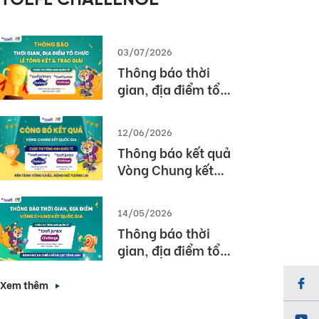
TOEFL CHALLENGE
03/07/2026
Thông báo thời
gian, địa điểm tổ
chức Lễ tổng kết và
trao giải Cuộc thi
12/06/2026
TOEFL Challenge
Thông báo kết quả
năm học 2025 –
Vòng Chung kết
2026
Quốc gia – Cuộc thi
TOEFL Challenge
14/05/2026
năm học 2025 –
Thông báo thời
2026
gian, địa điểm tổ
chức Vòng Chung
kết Quốc gia (Vòng
Xem thêm
3) Cuộc thi TOEFL
Junior Challenge