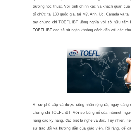
trường học thuật. Với tính chính xác và khách quan củ
tổ chức tại 130 quốc gia, tại Mỹ, Anh, Úc, Canada và tại 
tay chứng chỉ TOEFL iBT đồng nghĩa với sở hữu tấm 
TOEFL iBT cao sẽ rút ngắn khoảng cách đến với các chư
Vì sự phổ cập và được công nhận rộng rãi, ngày càng có
chứng chỉ TOEFL iBT. Với sự bùng nổ của internet, người
nâng cao kỹ năng, đặc biệt là nghe và đọc. Tuy nhiên, riê
sự trao đổi và hướng dẫn của giáo viên. Rõ ràng, để đ