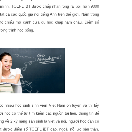
a mình, TOEFL iBT được chấp nhận rộng rãi bởi hơn 9000
tất cả các quốc gia nói tiếng Anh trên thế giới. Nắm trong
hộ chiếu mở cánh cửa du học khắp năm châu. Điểm số
ơng trình học bổng.
 nhiều học sinh sinh viên Việt Nam ôn luyện và thi lấy
 học có thể tự tìm kiếm các nguồn tài liệu, thông tin để
ng về 2 kỹ năng sản sinh là viết và nói, người học cần có
ạt được điểm số TOEFL iBT cao, ngoài nỗ lực bản thân,