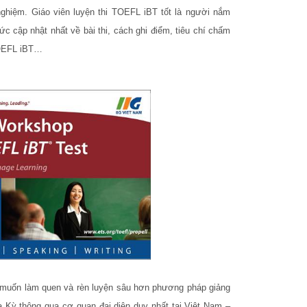
nghiệm. Giáo viên luyện thi TOEFL iBT tốt là người nắm
ức cập nhật nhất về bài thi, cách ghi điểm, tiêu chí chấm
TOEFL iBT…
g muốn làm quen và rèn luyện sâu hơn phương pháp giảng
Kỳ thông qua cơ quan đại diện duy nhất tại Việt Nam –