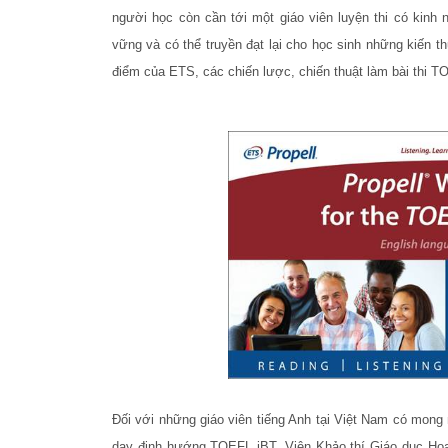
người học còn cần tới một giáo viên luyện thi có kinh 
vững và có thể truyền đạt lại cho học sinh những kiến th
điểm của ETS, các chiến lược, chiến thuật làm bài thi 
Đối với những giáo viên tiếng Anh tại Việt Nam có mon
dạy định hướng TOEFL iBT, Viện Khảo thí Giáo dục Hoa 