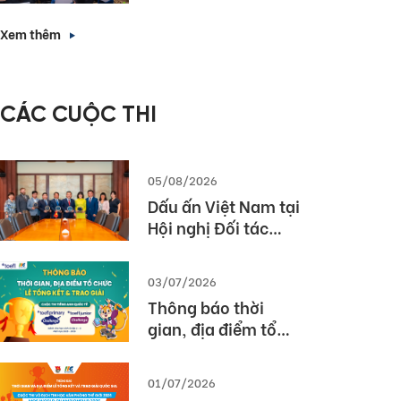
Forward with
nhà tuyển dụng”
English Proficiency
Xem thêm
– Các giải pháp
triển khai bài thi
TOEIC hiệu quả
CÁC CUỘC THI
trong nhà trường
và doanh nghiệp
05/08/2026
Dấu ấn Việt Nam tại
Hội nghị Đối tác
Giáo dục Toàn cầu
Pearson (Global
03/07/2026
Partner Summit –
Thông báo thời
GPS) 2026
gian, địa điểm tổ
chức Lễ tổng kết và
trao giải Cuộc thi
01/07/2026
TOEFL Challenge