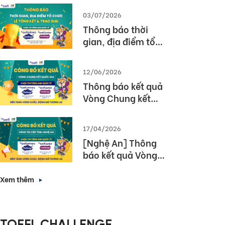
03/07/2026
Thông báo thời
gian, địa điểm tổ
chức Lễ tổng kết và
trao giải Cuộc thi
12/06/2026
TOEFL Challenge
Thông báo kết quả
năm học 2025 –
Vòng Chung kết
2026
Quốc gia – Cuộc thi
TOEFL Challenge
17/04/2026
năm học 2025 –
[Nghệ An] Thông
2026
báo kết quả Vòng
thi cấp Tỉnh – Cuộc
thi tiếng Anh quốc
Xem thêm
tế TOEFL Challenge
năm học 2025 –
2026