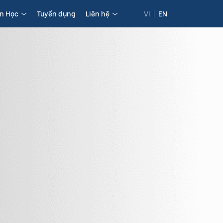
in Học
Tuyển dụng
Liên hệ
VI
EN