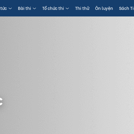
 tức
Bài thi
Tổ chức thi
Thi thử
Ôn luyện
Sách T
c