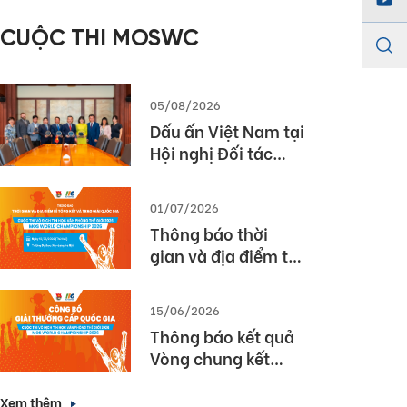
năm học 2025 –
CUỘC THI MOSWC
2026
05/08/2026
Dấu ấn Việt Nam tại
Hội nghị Đối tác
Giáo dục Toàn cầu
Pearson (Global
01/07/2026
Partner Summit –
Thông báo thời
GPS) 2026
gian và địa điểm tổ
chức Lễ Tổng kết và
Trao giải Quốc gia
15/06/2026
Cuộc thi MOS World
Thông báo kết quả
Championship
Vòng chung kết
2026
Quốc gia cuộc thi
Vô địch Tin học văn
Xem thêm