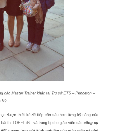
g các Master Trainer khác tại Trụ sở ETS – Princeton –
 Kỳ
học được thiết kế để tiếp cận sâu hơn từng kỹ năng của
ề bài thi TOEFL iBT và trang bị cho giáo viên các
công cụ
iBT tương ứng với kinh nghiệm của giáo viên và phù