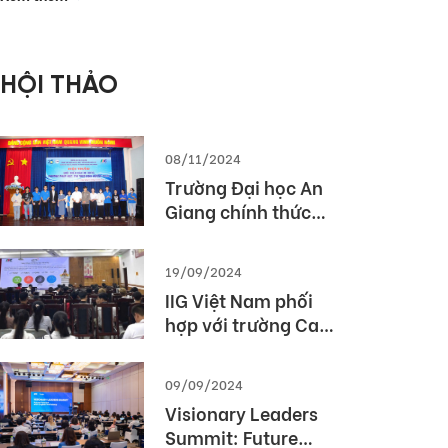
phòng Thế giới
2026 (MOS World
Championship
HỘI THẢO
2026)
08/11/2024
Trường Đại học An
Giang chính thức
được cấp phép tổ
chức kỳ thi TOEIC
19/09/2024
IIG Việt Nam phối
hợp với trường Cao
Đẳng Du lịch Huế tổ
chức Hội thảo
09/09/2024
“TOEIC- Chuẩn đầu
Visionary Leaders
ra tiếng Anh- Bí
Summit: Future
Quyết chinh phục