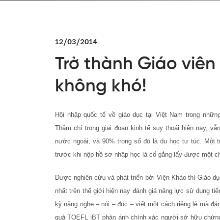
12/03/2014
Trở thành Giáo viên 
không khó!
Hội nhập quốc tế về giáo dục tại Việt Nam trong nh
Thậm chí trong giai đoạn kinh tế suy thoái hiện nay, v
nước ngoài, và 90% trong số đó là du học tự túc. Một 
trước khi nộp hồ sơ nhập học là cố gắng lấy được một ch
Được nghiên cứu và phát triển bởi Viện Khảo thí Giáo d
nhất trên thế giới hiện nay đánh giá năng lực sử dụng 
kỹ năng nghe – nói – đọc – viết một cách riêng lẻ mà đán
quả TOEFL iBT phản ánh chính xác người sở hữu chứng c