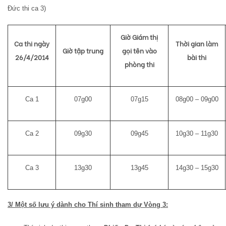
Đức thi ca 3)
Giờ Giám thị
Ca thi ngày
Thời gian làm
Giờ tập trung
gọi tên vào
26/4/2014
bài thi
phòng thi
Ca 1
07g00
07g15
08g00 – 09g00
Ca 2
09g30
09g45
10g30 – 11g30
Ca 3
13g30
13g45
14g30 – 15g30
3/ Một số lưu ý dành cho Thí sinh tham dự Vòng 3: