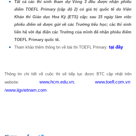
Tất cả các thí sinh tham dự Vòng 3 đều được nhận phiếu
điểm TOEFL Primary (cấp độ 2) có giá trị quốc tế do Viện
Khảo thí Giáo dục Hoa Kỳ (ETS) cấp; sau 15 ngày làm việc
phiếu điểm sẽ được gửi về các Trường tiểu học
; các thí sinh
liên hệ với đại điện các Trường của mình để nhận phiếu điểm
TOEFL Primary quốc tế.
tại đây
Tham khảo thêm thông tin về bài thi TOEFL Primary:
Thông tin chi tiết về cuộc thi sẽ tiếp tục được BTC cập nhật trên
www.hcm.edu.vn
www.toefl.com.vn
website:
;
www.iigvietnam.com
/
Share