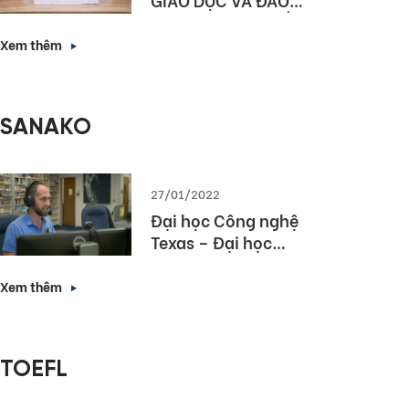
TẠO HÀ NỘI KÝ KẾT
HỢP TÁC NÂNG CAO
Xem thêm
NĂNG LỰC NGOẠI
NGỮ VÀ NĂNG LỰC
SỐ CHO HỌC SINH
SANAKO
THỦ ĐÔ
27/01/2022
Đại học Công nghệ
Texas – Đại học
hàng đầu bang
Texas lựa chọn
Xem thêm
Sanako Study 1200
TOEFL