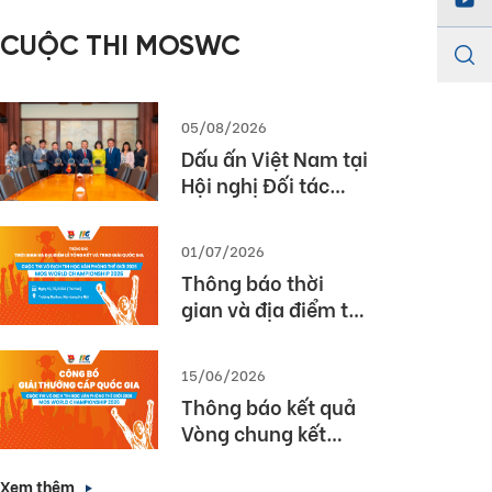
năm học 2025 –
CUỘC THI MOSWC
2026
05/08/2026
Dấu ấn Việt Nam tại
Hội nghị Đối tác
Giáo dục Toàn cầu
Pearson (Global
01/07/2026
Partner Summit –
Thông báo thời
GPS) 2026
gian và địa điểm tổ
chức Lễ Tổng kết và
Trao giải Quốc gia
15/06/2026
Cuộc thi MOS World
Thông báo kết quả
Championship
Vòng chung kết
2026
Quốc gia cuộc thi
Vô địch Tin học văn
Xem thêm