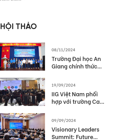
phòng Thế giới
2026 (MOS World
Championship
HỘI THẢO
2026)
08/11/2024
Trường Đại học An
Giang chính thức
được cấp phép tổ
chức kỳ thi TOEIC
19/09/2024
IIG Việt Nam phối
hợp với trường Cao
Đẳng Du lịch Huế tổ
chức Hội thảo
09/09/2024
“TOEIC- Chuẩn đầu
Visionary Leaders
ra tiếng Anh- Bí
Summit: Future
Quyết chinh phục