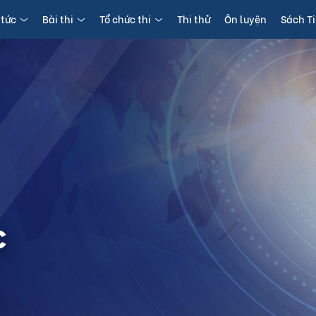
 tức
Bài thi
Tổ chức thi
Thi thử
Ôn luyện
Sách T
c