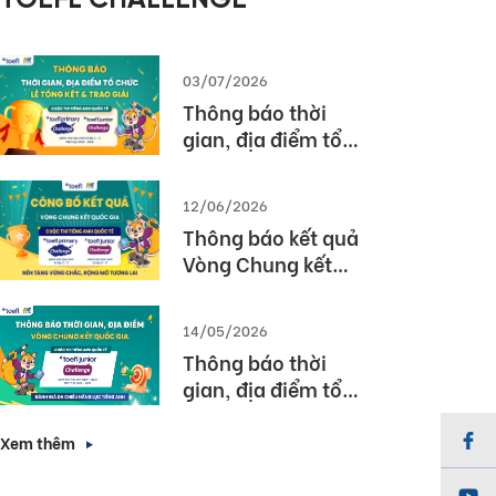
TOEFL CHALLENGE
03/07/2026
Thông báo thời
gian, địa điểm tổ
chức Lễ tổng kết và
trao giải Cuộc thi
12/06/2026
TOEFL Challenge
Thông báo kết quả
năm học 2025 –
Vòng Chung kết
2026
Quốc gia – Cuộc thi
TOEFL Challenge
14/05/2026
năm học 2025 –
Thông báo thời
2026
gian, địa điểm tổ
chức Vòng Chung
kết Quốc gia (Vòng
Xem thêm
3) Cuộc thi TOEFL
Junior Challenge