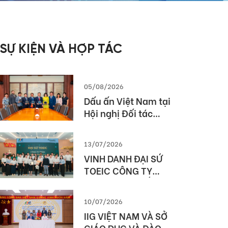
SỰ KIỆN VÀ HỢP TÁC
05/08/2026
Dấu ấn Việt Nam tại
Hội nghị Đối tác
Giáo dục Toàn cầu
Pearson (Global
13/07/2026
Partner Summit –
VINH DANH ĐẠI SỨ
GPS) 2026
TOEIC CÔNG TY
TNHH MTV XUẤT
NHẬP KHẨU 2-9
10/07/2026
ĐẮK LẮK (SIMEXCO
IIG VIỆT NAM VÀ SỞ
DAKLAK)
GIÁO DỤC VÀ ĐÀO