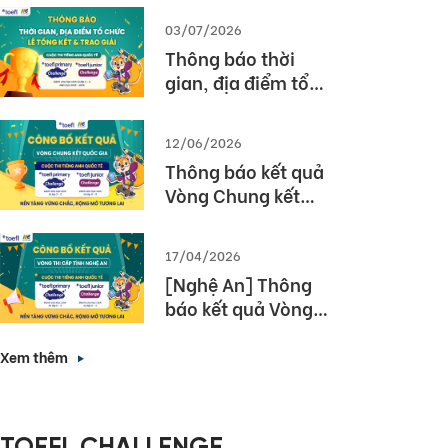
03/07/2026
Thông báo thời
gian, địa điểm tổ
chức Lễ tổng kết và
trao giải Cuộc thi
12/06/2026
TOEFL Challenge
Thông báo kết quả
năm học 2025 –
Vòng Chung kết
2026
Quốc gia – Cuộc thi
TOEFL Challenge
17/04/2026
năm học 2025 –
[Nghệ An] Thông
2026
báo kết quả Vòng
thi cấp Tỉnh – Cuộc
thi tiếng Anh quốc
Xem thêm
tế TOEFL Challenge
năm học 2025 –
2026