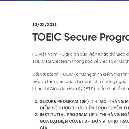
13/02/2011
TOEIC Secure Prog
IIG Việt Nam – Đại diện của Viện Khảo thí Giáo 
TOEIC tại Việt Nam thông báo về việc tổ chức th
Đối với bài thi TOEIC (chương trình kiểm tra trì
tiếp và làm việc quốc tế dành cho những người 
Khảo thí Giáo dục Hoa Kỳ (ETS) triển khai tổ chứ
SECURE PROGRAM (SP):
THI MỖI THÁNG M
ĐIỂM SỐ ĐƯỢC THỰC HIỆN TRỰC TUYẾN T
INSTITUTIAL PROGRAM (IP)
:
THI HÀNG NGÀ
QUA ĐẠI DIỆN CỦA ETS – ĐƠN VỊ CHỊU TRÁ
GIA.