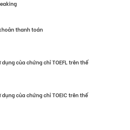
 Hội nghị Đối tác Giáo dục Toàn cầu
rtner Summit – GPS) 2026
 mẫu chứng chỉ TOEIC Speaking &
peaking
 khoản thanh toán
sử dụng của chứng chỉ TOEFL trên thế