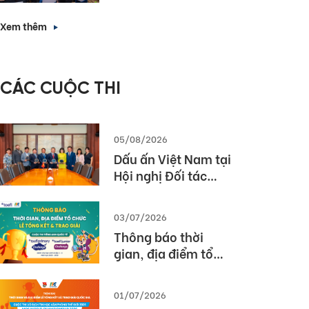
Forward with
nhà tuyển dụng”
English Proficiency
Xem thêm
– Các giải pháp
triển khai bài thi
TOEIC hiệu quả
CÁC CUỘC THI
trong nhà trường
và doanh nghiệp
05/08/2026
Dấu ấn Việt Nam tại
Hội nghị Đối tác
Giáo dục Toàn cầu
Pearson (Global
03/07/2026
Partner Summit –
Thông báo thời
GPS) 2026
gian, địa điểm tổ
chức Lễ tổng kết và
trao giải Cuộc thi
01/07/2026
TOEFL Challenge