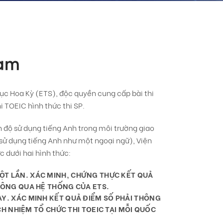
ram
dục Hoa Kỳ (ETS), độc quyền cung cấp bài thi
i TOEIC hình thức thi SP.
nh độ sử dụng tiếng Anh trong môi trường giao
sử dụng tiếng Anh như một ngoại ngữ), Viện
c dưới hai hình thức:
ỘT LẦN. XÁC MINH, CHỨNG THỰC KẾT QUẢ
HÔNG QUA HỆ THỐNG CỦA ETS.
Y. XÁC MINH KẾT QUẢ ĐIỂM SỐ PHẢI THÔNG
CH NHIỆM TỔ CHỨC THI TOEIC TẠI MỖI QUỐC