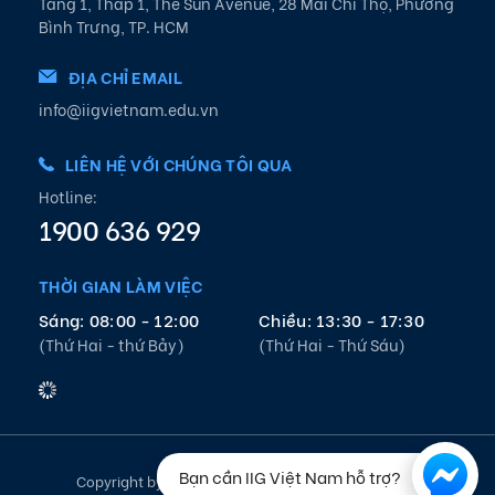
Tầng 1, Tháp 1, The Sun Avenue, 28 Mai Chí Thọ, Phường
Bình Trưng, TP. HCM
ĐỊA CHỈ EMAIL
info@iigvietnam.edu.vn
LIÊN HỆ VỚI CHÚNG TÔI QUA
Hotline:
1900 636 929
THỜI GIAN LÀM VIỆC
Sáng: 08:00 - 12:00
Chiều: 13:30 - 17:30
(Thứ Hai - thứ Bảy)
(Thứ Hai - Thứ Sáu)
Bạn cần IIG Việt Nam hỗ trợ?
Copyright by IIG Vietnam 2021. All rights reserved.