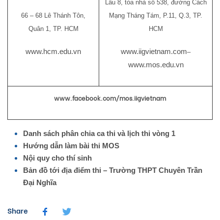
Lầu 8, tòa nhà số 538, đường Cách
66 – 68 Lê Thánh Tôn,
Mạng Tháng Tám, P.11, Q.3, TP.
Quân 1, TP. HCM
HCM
www.hcm.edu.vn
www.iigvietnam.com
–
www.mos.edu.vn
www.facebook.com/mos.iigvietnam
Danh sách phân chia ca thi và lịch thi vòng 1
Hướng dẫn làm bài thi MOS
Nội quy cho thí sinh
Bản đồ tới địa điểm thi – Trường THPT Chuyên Trần
Đại Nghĩa
Share