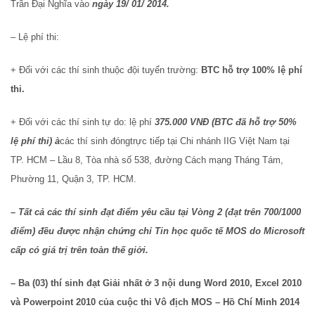
Trần Đại Nghĩa vào
ngày 19/ 01/ 2014.
– Lệ phí thi:
+ Đối với các thí sinh thuộc đội tuyển trường:
BTC hỗ trợ 100% lệ phí
thi.
+ Đối với các thí sinh tự do: lệ phí
375.000 VNĐ (BTC đã hỗ trợ 50%
lệ phí thi)
à
các thí sinh đóngtrực tiếp tại Chi nhánh IIG Việt Nam tại
TP. HCM – Lầu 8, Tòa nhà số 538, đường Cách mạng Tháng Tám,
Phường 11, Quận 3, TP. HCM.
– Tất cả các thí sinh đạt điểm yêu cầu tại Vòng 2 (đạt trên 700/1000
điểm) đều được nhận chứng chỉ Tin học quốc tế MOS do Microsoft
cấp có giá trị trên toàn thế giới.
– Ba (03) thí sinh đạt Giải nhất ở 3 nội dung Word 2010, Excel 2010
và Powerpoint 2010 của cuộc thi Vô địch MOS – Hồ Chí Minh 2014