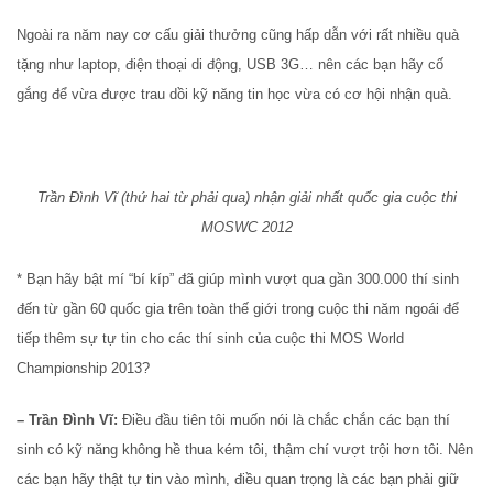
Ngoài ra năm nay cơ cấu giải thưởng cũng hấp dẫn với rất nhiều quà
tặng như laptop, điện thoại di động, USB 3G… nên các bạn hãy cố
gắng để vừa được trau dồi kỹ năng tin học vừa có cơ hội nhận quà.
Trần Đình Vĩ (thứ hai từ phải qua) nhận giải nhất quốc gia cuộc thi
MOSWC 2012
* Bạn hãy bật mí “bí kíp” đã giúp mình vượt qua gần 300.000 thí sinh
đến từ gần 60 quốc gia trên toàn thế giới trong cuộc thi năm ngoái để
tiếp thêm sự tự tin cho các thí sinh của cuộc thi MOS World
Championship 2013?
– Trần Đình Vĩ:
Điều đầu tiên tôi muốn nói là chắc chắn các bạn thí
sinh có kỹ năng không hề thua kém tôi, thậm chí vượt trội hơn tôi. Nên
các bạn hãy thật tự tin vào mình, điều quan trọng là các bạn phải giữ