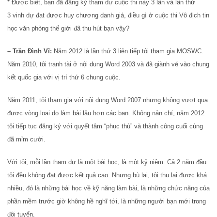
* Được biết, bạn đã đăng ký tham dự cuộc thi này 3 lần và lần thứ
3 vinh dự đạt được huy chương danh giá, điều gì ở cuộc thi Vô địch tin
học văn phòng thế giới đã thu hút bạn vậy?
– Trần Đình Vĩ:
Năm 2012 là lần thứ 3 liên tiếp tôi tham gia MOSWC.
Năm 2010, tôi tranh tài ở nội dung Word 2003 và đã giành vé vào chung
kết quốc gia với vị trí thứ 6 chung cuộc.
Năm 2011, tôi tham gia với nội dung Word 2007 nhưng không vượt qua
được vòng loại do làm bài lâu hơn các bạn. Không nản chí, năm 2012
tôi tiếp tục đăng ký với quyết tâm “phục thù” và thành công cuối cùng
đã mỉm cười.
Với tôi, mỗi lần tham dự là một bài học, là một kỷ niệm. Cả 2 năm đầu
tôi đều không đạt được kết quả cao. Nhưng bù lại, tôi thu lại được khá
nhiều, đó là những bài học về kỹ năng làm bài, là những chức năng của
phần mềm trước giờ không hề nghĩ tới, là những người bạn mới trong
đội tuyển.