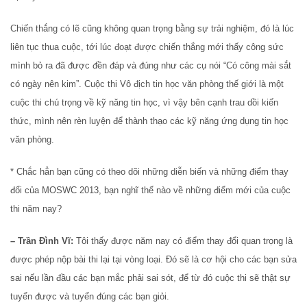
Chiến thắng có lẽ cũng không quan trọng bằng sự trải nghiệm, đó là lúc
liên tục thua cuộc, tới lúc đoạt được chiến thắng mới thấy công sức
mình bỏ ra đã được đền đáp và đúng như các cụ nói “Có công mài sắt
có ngày nên kim”. Cuộc thi Vô địch tin học văn phòng thế giới là một
cuộc thi chú trọng về kỹ năng tin học, vì vậy bên cạnh trau dồi kiến
thức, mình nên rèn luyện để thành thạo các kỹ năng ứng dụng tin học
văn phòng.
* Chắc hẳn bạn cũng có theo dõi những diễn biến và những điểm thay
đổi của MOSWC 2013, bạn nghĩ thế nào về những điểm mới của cuộc
thi năm nay?
– Trần Đình Vĩ:
Tôi thấy được năm nay có điểm thay đổi quan trọng là
được phép nộp bài thi lại tại vòng loại. Đó sẽ là cơ hội cho các bạn sửa
sai nếu lần đầu các bạn mắc phải sai sót, để từ đó cuộc thi sẽ thật sự
tuyển được và tuyển đúng các bạn giỏi.