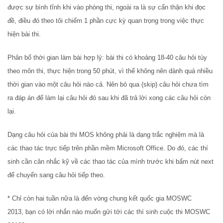
được sự bình tĩnh khi vào phòng thi, ngoài ra là sự cẩn thận khi đọc
đề, điều đó theo tôi chiếm 1 phần cực kỳ quan trọng trong việc thực
hiện bài thi.
Phân bổ thời gian làm bài hợp lý: bài thi có khoảng 18-40 câu hỏi tùy
theo môn thi, thực hiện trong 50 phút, vì thế không nên dành quá nhiều
thời gian vào một câu hỏi nào cả. Nên bỏ qua (skip) câu hỏi chưa tìm
ra đáp án để làm lại câu hỏi đó sau khi đã trả lời xong các câu hỏi còn
lại.
Dạng câu hỏi của bài thi MOS không phải là dạng trắc nghiệm mà là
các thao tác trực tiếp trên phần mềm Microsoft Office. Do đó, các thí
sinh cần cân nhắc kỹ về các thao tác của mình trước khi bấm nút next
để chuyển sang câu hỏi tiếp theo.
* Chỉ còn hai tuần nữa là đến vòng chung kết quốc gia MOSWC
2013, bạn có lời nhắn nào muốn gửi tới các thí sinh cuộc thi MOSWC