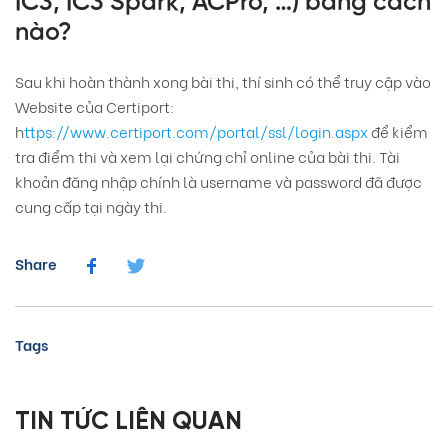
IC3, IC3 Spark, ACPro, …) bằng cách
nào?
Sau khi hoàn thành xong bài thi, thí sinh có thể truy cập vào
Website của Certiport:
h
ttps://www.certiport.com/portal/ssl/login.aspx
để kiểm
tra điểm thi và xem lại chứng chỉ online của bài thi. Tài
khoản đăng nhập chính là username và password đã được
cung cấp tại ngày thi.
Share
Tags
TIN TỨC LIÊN QUAN