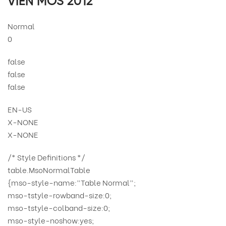
VIÊN MOS 2012
Normal
0
false
false
false
EN-US
X-NONE
X-NONE
/* Style Definitions */
table.MsoNormalTable
{mso-style-name:”Table Normal”;
mso-tstyle-rowband-size:0;
mso-tstyle-colband-size:0;
mso-style-noshow:yes;