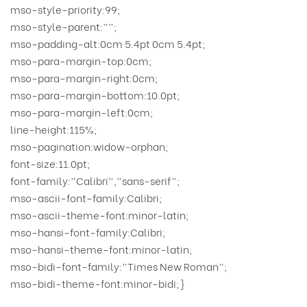
mso-style-priority:99;
mso-style-parent:””;
mso-padding-alt:0cm 5.4pt 0cm 5.4pt;
mso-para-margin-top:0cm;
mso-para-margin-right:0cm;
mso-para-margin-bottom:10.0pt;
mso-para-margin-left:0cm;
line-height:115%;
mso-pagination:widow-orphan;
font-size:11.0pt;
font-family:”Calibri”,”sans-serif”;
mso-ascii-font-family:Calibri;
mso-ascii-theme-font:minor-latin;
mso-hansi-font-family:Calibri;
mso-hansi-theme-font:minor-latin;
mso-bidi-font-family:”Times New Roman”;
mso-bidi-theme-font:minor-bidi;}